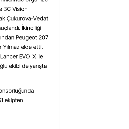
le BC Vision
rak Çukurova-Vedat
uçlandı. İkinciliği
mından Peugeot 207
 Yılmaz elde etti.
 Lancer EVO IX ile
u ekibi de yarışta
ponsorluğunda
51 ekipten