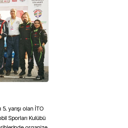
 5. yarışı olan İTO
obil Sporları Kulübü
arihlerinde organize