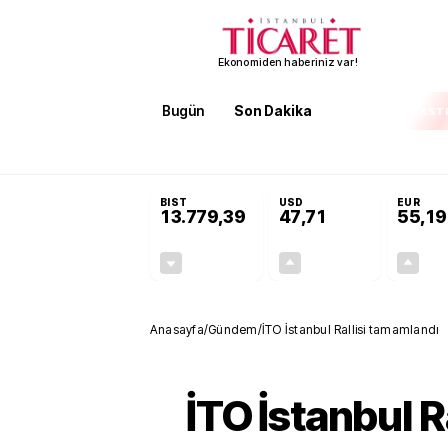
Ekonomiden haberiniz var!
Bugün
Son Dakika
Finans
EKST
SON DAKİKA
Öğrenci affı ve ek sınav hakkı 
BIST
USD
EUR
13.779,39
47,71
55,19
-0,14%
+0,18%
-19,42
0,09
Anasayfa
/
Gündem
/
İTO İstanbul Rallisi tamamlandı
İTO İstanbul Ra