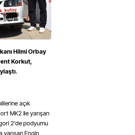
kanı Hilmi Orbay
vent Korkut,
ylaştı.
illerine açık
ort MK2 ile yarışan
egori 2’de podyumu
a yarışan Engin