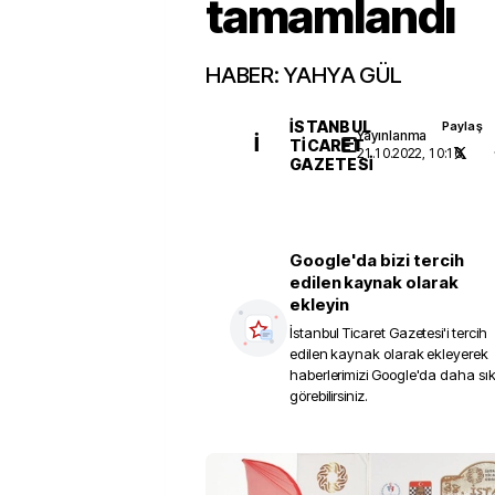
tamamlandı
HABER: YAHYA GÜL
İSTANBUL
Paylaş
Yayınlanma
İ
TICARET
21.10.2022, 10:16
GAZETESI
Google'da bizi tercih
edilen kaynak olarak
ekleyin
İstanbul Ticaret Gazetesi
'i tercih
edilen kaynak olarak ekleyerek
haberlerimizi Google'da daha sı
görebilirsiniz.