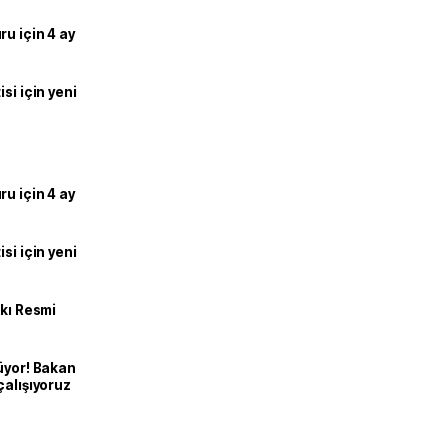
u için 4 ay
si için yeni
u için 4 ay
si için yeni
kkı Resmi
üyor! Bakan
çalışıyoruz