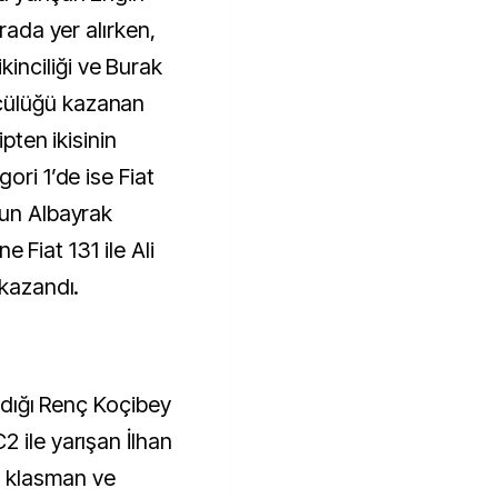
ırada yer alırken,
nciliği ve Burak
cülüğü kazanan
ipten ikisinin
ori 1’de ise Fiat
tun Albayrak
ine Fiat 131 ile Ali
 kazandı.
aldığı Renç Koçibey
 ile yarışan İlhan
 klasman ve