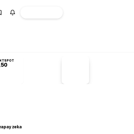
ÜYE
CANLI BORSA
Girişi
NTSPOT
,50
PİYASA
VERİLERİ
-1,55%
-1,28
 yapay zeka