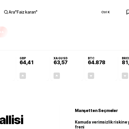
Ara
"
Faiz kararı
"
Ctrl K
RA
Resmi Gazete'de!
Öğrenci affı ve ek sınav hakkı Resmi Gazete'de!
GBP
XAGUSD
BTC
BRE
64,41
63,57
64.878
81
+0,32%
+0,38%
+3,37%
-0,18%
0,18
0,24
2,07
+0,00
Manşetten Seçmeler
llisi
Kamuda verimsizlik riskine
freni