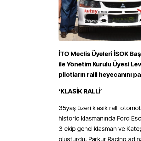
İTO Meclis Üyeleri İSOK Baş
ile Yönetim Kurulu Üyesi Le
pilotların ralli heyecanını pa
‘KLASİK RALLİ’
35yaş üzeri klasik ralli otomob
historic klasmanında Ford Esc
3 ekip genel klasman ve Kat
oluşturdu. Parkur Racing adın