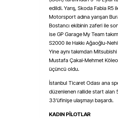
edildi. Yarış, Skoda Fabia R5 i
Motorsport adına yarışan Bu
Bostancı ekibinin zaferi ile son
ise GP Garage My Team takı
S2000 ile Hakkı Ağaoğlu-Nehir
Yine aynı takımdan Mitsubishi
Mustafa Çakal-Mehmet Köleoğl
üçüncü oldu.
İstanbul Ticaret Odası ana s
düzenlenen rallide start alan 
33’üfinişe ulaşmayı başardı.
KADIN PİLOTLAR