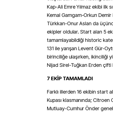
Kap-Ali Emre Yılmaz ekibi ilk s
Kemal Gamgam-Orkun Demir iki
Türkkan-Onur Aslan da üçün
ekipler oldular. Start alan 5 ek
tamamlayabildiği historic kateg
131 ile yarışan Levent Gür-Oy
birinciliğe ulaşırken, ikinciliği y
Nijad Sirel-Tuğkan Erden çifti
7 EKİP TAMAMLADI
Farklı illerden 16 ekibin start 
Kupası klasmanında; Citroen C2
Mutluay-Cumhur Önder genel