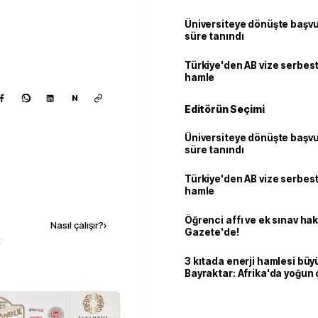
Üniversiteye dönüşte başvur
süre tanındı
Türkiye'den AB vize serbesti
hamle
N
Editörün Seçimi
Üniversiteye dönüşte başvur
süre tanındı
Türkiye'den AB vize serbesti
hamle
Kaynak ekle
Öğrenci affı ve ek sınav ha
Nasıl çalışır?
›
Gazete'de!
k
3 kıtada enerji hamlesi büy
Bayraktar: Afrika'da yoğun 