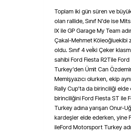
Toplam iki gün süren ve büy
olan rallide, Sınıf N’de ise Mi
IX ile GP Garage My Team adı
Çakal-Mehmet Köleoğluekibi z
oldu. Sınıf 4 veİki Çeker klasm
sahibi Ford Fiesta R2Tile For
Turkey’den Ümit Can Özdemi
Memişyazıcı olurken, ekip ay
Rally Cup’ta da birinciliği elde e
birinciliğini Ford Fiesta ST il
Turkey adına yarışan Onur-Uğ
kardeşler elde ederken, yine 
ileFord Motorsport Turkey ad