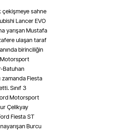
ük çekişmeye sahne
tsubishi Lancer EVO
na yarışan Mustafa
afere ulaşan taraf
anında birinciliğin
d Motorsport
r-Batuhan
nı zamanda Fiesta
tti. Sınıf 3
e Ford Motorsport
ur Çelikyay
Ford Fiesta ST
ınayarışan Burcu