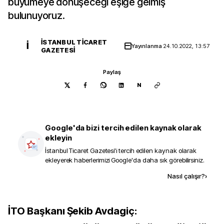
büyümeye dönüşeceği eşiğe gelmiş
bulunuyoruz.
İSTANBUL TICARET
İ
Yayınlanma
24.10.2022, 13:57
GAZETESI
Paylaş
N
Google'da bizi tercih edilen kaynak olarak
ekleyin
İstanbul Ticaret Gazetesi
'i tercih edilen kaynak olarak
ekleyerek haberlerimizi Google'da daha sık görebilirsiniz.
Kaynak ekle
Nasıl çalışır?
›
İTO Başkanı Şekib Avdagiç: