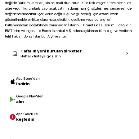
değildir. Yatırım kararları, kişisel mali durumunuz ile risk ve getiri tercihlerinize
göre yetkili kurumlarla yapılacak yatırım danışmanlığı sözleşmesi çerçevesinde
değerlendirilmelidir. İçeriklerin doğruluğu ve güncelliği için azami özen
gösterilmekle birlikte, olası hata, eksiklik, gecikme veya bu bilgilerin
kullanımından doğabilecek zararlardan İstanbul Ticaret Odası sorumlu değildir.
BIST isim ve logosu ile Borsa İstanbul A.Ş. adına açıklanan tüm bilgi ve verilerin
telif hakları Borsa İstanbul A.Ş.’ye aittir.
Haftalık yeni kurulan şirketler
Haftalık listeye göz atın
App Store'dan
indirin
Google Play'den
alın
App Galeri ile
keşfedin