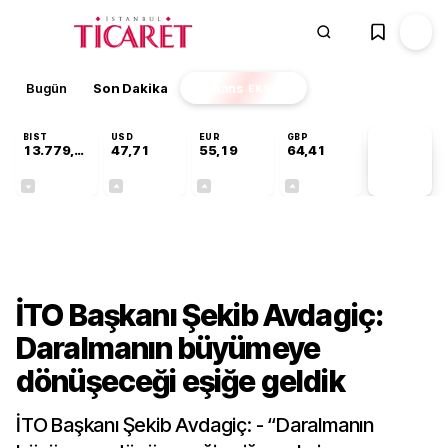
Bugün
Son Dakika
Finans
EKSTRA
BIST
USD
EUR
GBP
13.779,39
47,71
55,19
64,41
PİYASA
VERİLERİ
-0,14%
+0,18%
+0,32%
+0,38%
Gündem
İTO Başkanı Şekib Avdagiç:
Daralmanın büyümeye
dönüşeceği eşiğe geldik
İTO Başkanı Şekib Avdagiç: - “Daralmanın