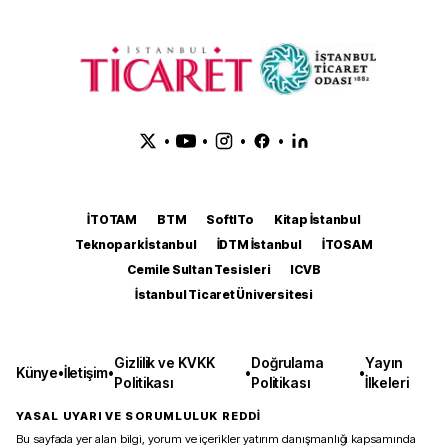
•
•
•
•
İTOTAM
BTM
SoftITo
Kitap İstanbul
Teknopark İstanbul
İDTM İstanbul
İTOSAM
Cemile Sultan Tesisleri
ICVB
İstanbul Ticaret Üniversitesi
Gizlilik ve KVKK
Doğrulama
Yayın
Künye
•
İletişim
•
•
•
Politikası
Politikası
İlkeleri
YASAL UYARI VE SORUMLULUK REDDİ
Bu sayfada yer alan bilgi, yorum ve içerikler yatırım danışmanlığı kapsamında