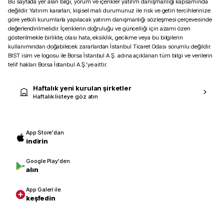
Bu sayfada yer alan bilgi, yorum ve içerikler yatırım danışmanlığı kapsamında
değildir. Yatırım kararları, kişisel mali durumunuz ile risk ve getiri tercihlerinize
göre yetkili kurumlarla yapılacak yatırım danışmanlığı sözleşmesi çerçevesinde
değerlendirilmelidir. İçeriklerin doğruluğu ve güncelliği için azami özen
gösterilmekle birlikte, olası hata, eksiklik, gecikme veya bu bilgilerin
kullanımından doğabilecek zararlardan İstanbul Ticaret Odası sorumlu değildir.
BIST isim ve logosu ile Borsa İstanbul A.Ş. adına açıklanan tüm bilgi ve verilerin
telif hakları Borsa İstanbul A.Ş.’ye aittir.
Haftalık yeni kurulan şirketler
Haftalık listeye göz atın
App Store'dan
indirin
Google Play'den
alın
App Galeri ile
keşfedin