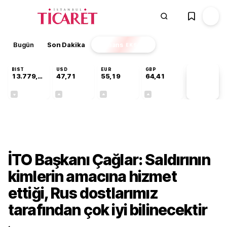
Bugün
Son Dakika
Finans
EKSTRA
BIST
USD
EUR
GBP
13.779,39
47,71
55,19
64,41
PİYASA
VERİLERİ
-0,14%
+0,18%
+0,32%
+0,38%
Gündem
İTO Başkanı Çağlar: Saldırının
kimlerin amacına hizmet
ettiği, Rus dostlarımız
tarafından çok iyi bilinecektir