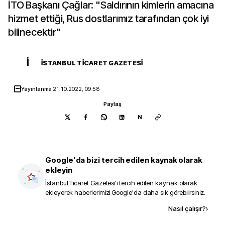
İTO Başkanı Çağlar: "Saldırının kimlerin amacına
hizmet ettiği, Rus dostlarımız tarafından çok iyi
bilinecektir"
İ
İSTANBUL TICARET GAZETESI
Yayınlanma
21.10.2022, 09:58
Paylaş
N
Google'da bizi tercih edilen kaynak olarak
ekleyin
İstanbul Ticaret Gazetesi
'i tercih edilen kaynak olarak
ekleyerek haberlerimizi Google'da daha sık görebilirsiniz.
Kaynak ekle
Nasıl çalışır?
›