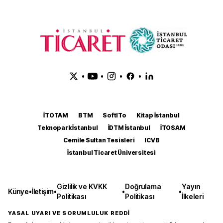
•
•
•
•
İTOTAM
BTM
SoftITo
Kitap İstanbul
Teknopark İstanbul
İDTM İstanbul
İTOSAM
Cemile Sultan Tesisleri
ICVB
İstanbul Ticaret Üniversitesi
Gizlilik ve KVKK
Doğrulama
Yayın
Künye
•
İletişim
•
•
•
Politikası
Politikası
İlkeleri
YASAL UYARI VE SORUMLULUK REDDİ