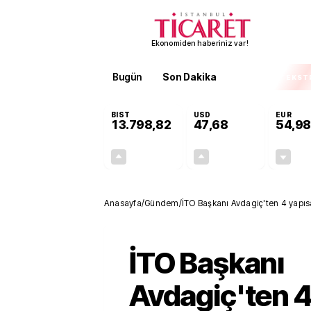
Ekonomiden haberiniz var!
Bugün
Son Dakika
Finans
EKST
BIST
USD
EUR
13.798,82
47,68
54,98
+0,70%
+0,11%
95,68
0,05
Anasayfa
/
Gündem
/
İTO Başkanı Avdagiç'ten 4 yapısa
İTO Başkanı
Avdagiç'ten 4