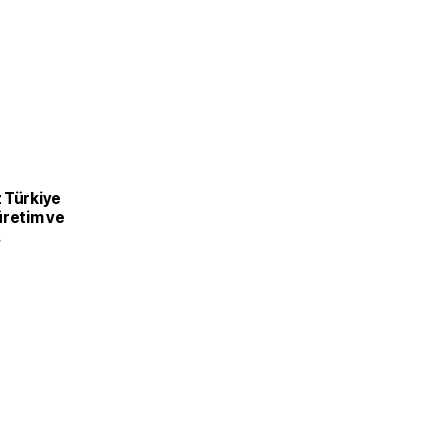
 Türkiye
üretim ve
recek