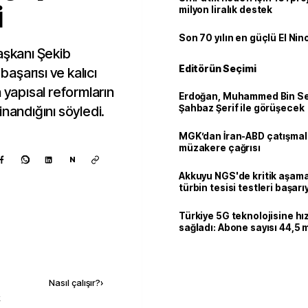
i
milyon liralık destek
Son 70 yılın en güçlü El Nin
aşkanı Şekib
Editörün Seçimi
aşarısı ve kalıcı
 yapısal reformların
Erdoğan, Muhammed Bin Se
Şahbaz Şerif ile görüşecek
inandığını söyledi.
MGK’dan İran-ABD çatışmala
müzakere çağrısı
N
Akkuyu NGS'de kritik aşama:
türbin tesisi testleri başarı
tamamlandı
Türkiye 5G teknolojisine hı
sağladı: Abone sayısı 44,5 
ulaştı
Kaynak ekle
Nasıl çalışır?
›
k