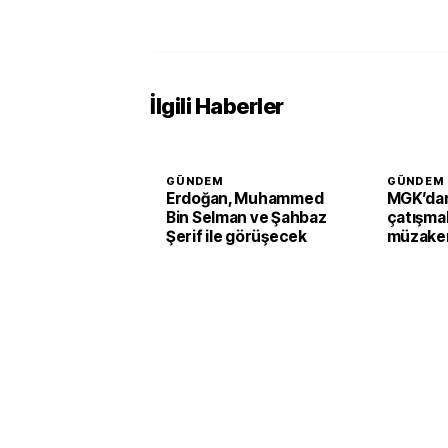
İlgili Haberler
GÜNDEM
GÜNDEM
Erdoğan, Muhammed
MGK’dan
Bin Selman ve Şahbaz
çatışmal
Şerif ile görüşecek
müzaker