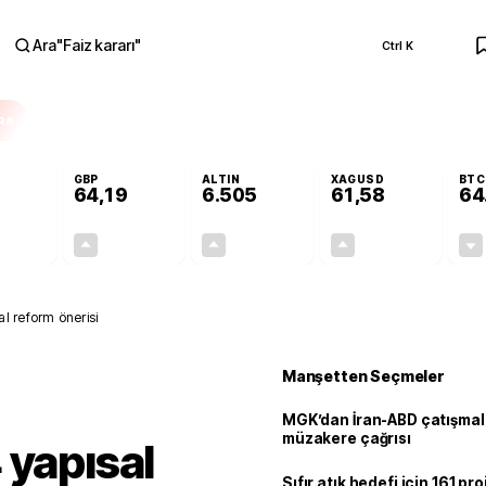
Ara
"
Faiz kararı
"
Ctrl K
RA
GBP
ALTIN
XAGUSD
BTC
64,19
6.505
61,58
64
-0,06%
+0,03%
+0,19%
+0,13%
-0,03
0,02
12,57
0,08
l reform önerisi
Manşetten Seçmeler
MGK’dan İran-ABD çatışmala
müzakere çağrısı
 yapısal
Sıfır atık hedefi için 161 pr