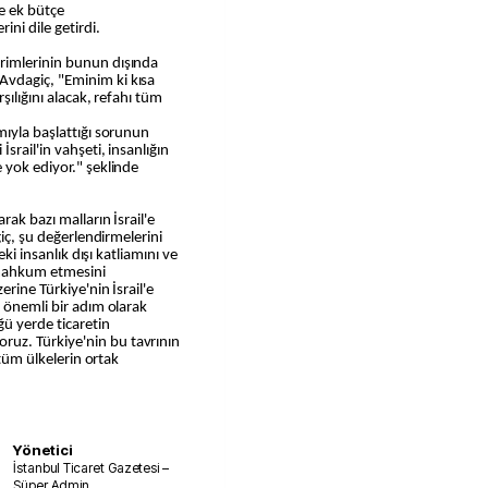
e ek bütçe
ini dile getirdi.
rimlerinin bunun dışında
vdagiç, "Eminim ki kısa
şılığını alacak, refahı tüm
mıyla başlattığı sorunun
srail'in vahşeti, insanlığın
 yok ediyor." şeklinde
rak bazı malların İsrail'e
giç, şu değerlendirmelerini
eki insanlık dışı katliamını ve
a mahkum etmesini
erine Türkiye'nin İsrail'e
ı önemli bir adım olarak
ğü yerde ticaretin
uz. Türkiye'nin bu tavrının
 tüm ülkelerin ortak
Yönetici
İstanbul Ticaret Gazetesi –
Süper Admin