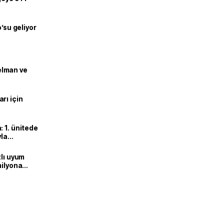
o’su geliyor
lman ve
rı için
 1. ünitede
yla
zlı uyum
milyona