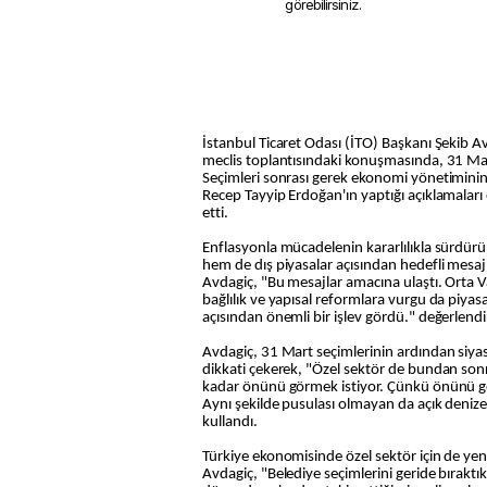
görebilirsiniz.
İstanbul Ticaret Odası (İTO) Başkanı Şekib A
meclis toplantısındaki konuşmasında, 31 Mar
Seçimleri sonrası gerek ekonomi yönetimin
Recep Tayyip Erdoğan'ın yaptığı açıklamaları
etti.
Enflasyonla mücadelenin kararlılıkla sürdür
hem de dış piyasalar açısından hedefli mes
Avdagiç, "Bu mesajlar amacına ulaştı. Orta V
bağlılık ve yapısal reformlara vurgu da piyas
açısından önemli bir işlev gördü." değerlen
Avdagiç, 31 Mart seçimlerinin ardından siy
dikkati çekerek, "Özel sektör de bundan sonr
kadar önünü görmek istiyor. Çünkü önünü 
Aynı şekilde pusulası olmayan da açık denize
kullandı.
Türkiye ekonomisinde özel sektör için de yeni
Avdagiç, "Belediye seçimlerini geride bıraktık