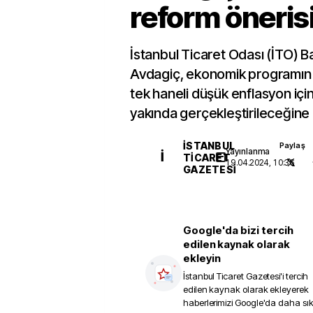
reform öneris
İstanbul Ticaret Odası (İTO) B
Avdagiç, ekonomik programın b
tek haneli düşük enflasyon için
yakında gerçekleştirileceğine 
İSTANBUL
Paylaş
Yayınlanma
İ
TICARET
19.04.2024, 10:36
GAZETESI
Google'da bizi tercih
edilen kaynak olarak
ekleyin
İstanbul Ticaret Gazetesi
'i tercih
edilen kaynak olarak ekleyerek
haberlerimizi Google'da daha sı