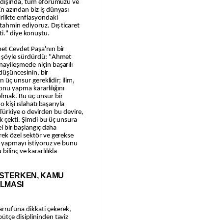
r dışında, tüm eforumuzu ve
n azından biz iş dünyası
rlikte enflasyondaki
tahmin ediyoruz. Dış ticaret
i." diye konuştu.
et Cevdet Paşa'nın bir
ı şöyle sürdürdü: "Ahmet
ayileşmede niçin başarılı
 düşüncesinin, bir
n üç unsur gereklidir; ilim,
 onu yapma kararlılığını
lmak. Bu üç unsur bir
 kişi ıslahatı başarıyla
r. Türkiye o devirden bu devire,
k çekti. Şimdi bu üç unsura
l bir başlangıç daha
ek özel sektör ve gerekse
u yapmayı istiyoruz ve bunu
linç ve kararlılıkla
İSTERKEN, KAMU
ALMASI
rrufuna dikkati çekerek,
tçe disiplininden taviz