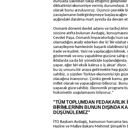
dünyada yakından takip ettiğimiz gelişmele
dikkatimizi ekonomiye vermiş durumdayız. E
olarak bunu arzuluyoruz. Üçüncü çeyrekle bi
yavaşlamanın belirginleşmeye başlayacağını 
açığındaki daralma mart ayında da devam ett
Osmanlı dönemi devlet adamı ve tarihçi Ahm
sözüne atıfta bulunan Avdagiç, konuşmasın
Cevdet Paşa, Osmanlı İmparatorluğu'nun san
olamadığını analiz ederken der ki 'Bir ıslahat
sanayileşme hamlesinin başarılı olabilmesi içi
irade ve kudret. Yani ne yapılacağını bilmek,
göstermek ve onu yapabilme gücüne sahip o
iktidarda ya da bir yöneticide toplandığında, o
yapar, eğer biri eksik kalırsa o iş aksar' diyo
bu üç unsuru bir araya getirmekte hep güçlü
sahibiz, o yüzden Türkiye ekonomisi için güze
olacağına inanıyoruz. Çünkü gerek kamu, ger
millet olarak ne yapacağımızı biliyoruz. Bun
yapacak güce sahibiz. Ekonomik programı bu bi
hükümetin uygulamasını istiyoruz."
"TÜM TOPLUMDAN FEDAKARLIK 
BİRİMLERİNİN BUNUN DIŞINDA K
DÜŞÜNÜLEMEZ"
İTO Başkanı Avdagiç, kamunun harcama tasa
Hazine ve Maliye Bakanı Mehmet Şimşek'in bü