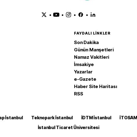
•
•
•
•
FAYDALI LINKLER
Son Dakika
Günün Manşetleri
Namaz Vakitleri
İmsakiye
Yazarlar
e-Gazete
Haber Site Haritası
RSS
ap İstanbul
Teknopark İstanbul
İDTM İstanbul
İTOSA
İstanbul Ticaret Üniversitesi