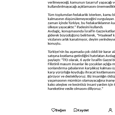
verilmeyeceği, kamunun tasarruf yapacağı v
kullandırılmayacağı açıklamasını önemsedikler
Tüm toplumdan fedakarlık isterken, kamu bi
kalmasının düşünülemeyeceğini vurgulayan A
zaman içinde Türkiye, bu fedakarlıklarının kar
ülkeye yayacaktır." ifadesini kullandı.
Avdagiç, konuşmasında İsrail'in Gazze katlia
giderek büyüdüğünü belirterek, "Maalesef ki İ
vicdanını artık kanatmıyor, deyim yerindeyse
konuştu.
Türkiye'nin bu aşamada çok ciddi bir karar ala
satışına kısıtlama getirdiğini hatırlatan Avda
paylaştı: "İTO olarak, 6 aydır İsrail'in Gazze'd
Filistinli masum insanlar ile çocukları açlığ
sonlandırma çabalarının karşılıksız kalması üz
karşı yürürlüğe koyduğu ihracat kısıtlamasın
görüyor ve destekliyoruz. Biz insanlığın öldü
yaşamasının mümkün olamayacağına inanıyor
kalıcı ateşkes ve kesintisiz insani yardım için
hareketine vesile olmasını diliyoruz."
Beğen
Kaydet