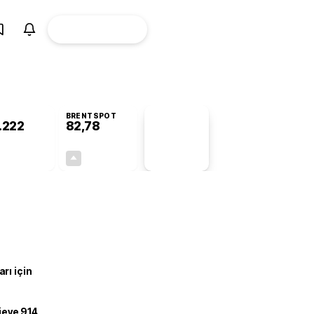
ÜYE
CANLI BORSA
Girişi
BRENTSPOT
.222
82,78
PİYASA
VERİLERİ
-0,75%
+4,90%
+0,00
3,87
rı için
ojeye 914