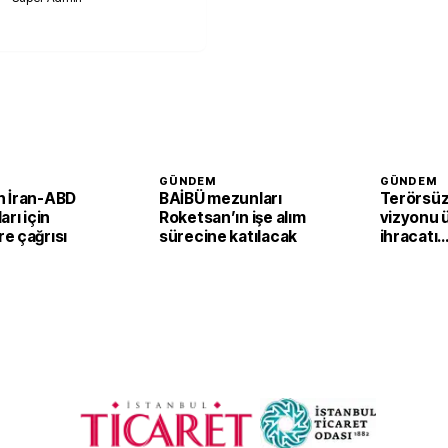
GÜNDEM
GÜNDEM
 İran-ABD
BAİBÜ mezunları
Terörsüz
arı için
Roketsan’ın işe alım
vizyonu 
e çağrısı
sürecine katılacak
ihracatı
güçlendi