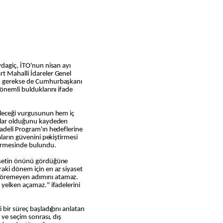
vdagiç, İTO'nun nisan ayı
t Mahalli İdareler Genel
in gerekse de Cumhurbaşkanı
 önemli bulduklarını ifade
üleceği vurgusunun hem iç
ajlar olduğunu kaydeden
adeli Program'ın hedeflerine
aların güvenini pekiştirmesi
dirmesinde bulundu.
asetin önünü gördüğüne
aki dönem için en az siyaset
göremeyen adımını atamaz.
 yelken açamaz." ifadelerini
 bir süreç başladığını anlatan
 ve seçim sonrası, dış