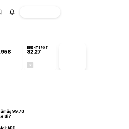
ÜYE
CANLI BORSA
Girişi
BRENTSPOT
.958
82,27
PİYASA
VERİLERİ
+0,28%
-0,62%
+0,00
-0,51
 gümüş 99.70
seldi?
eldi: ABD