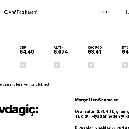
Ara
"
Faiz kararı
"
Ctrl K
RA
GBP
ALTIN
XAGUSD
BTC
64,40
6.674
63,41
64
+0,26%
+0,35%
+2,79%
+3,11%
0,14
0,22
181,30
1,91
girişimcilere yeni bir ufuk açtı
Manşetten Seçmeler
vdagiç:
Gram altın 6.704 TL, gram
TL oldu: Fiyatlar neden yük
Piyasaların beklediği veri g