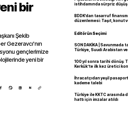
eni bir
istihdamında sürpriz düşüş
BDDK’dan tasarruf finans
düzenlemesi: Taşıt, konut v
limitler değişti
Editörün Seçimi
aşkanı Şekib
per Gezeravcı'nın
SON DAKİKA | Savunmada tari
Türkiye, Suudi Arabistan v
isyonu gençlerimize
'Mekke Anlaşması'nı imzala
ojilerinde yeni bir
100 yıl sonra tarihi dönüş: 
Kerkük’te ilk kez üretici k
İhracatçıdan yeşil pasaport
kademe talebi
N
Türkiye ile KKTC arasında 
hattı için imzalar atıldı
Kaynak ekle