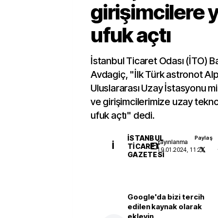
girişimcilere y
ufuk açtı
İstanbul Ticaret Odası (İTO) B
Avdagiç, "İlk Türk astronot Al
Uluslararası Uzay İstasyonu m
ve girişimcilerimize uzay teknol
ufuk açtı" dedi.
İSTANBUL
Paylaş
Yayınlanma
İ
TICARET
19.01.2024, 11:21
GAZETESI
Google'da bizi tercih
edilen kaynak olarak
ekleyin