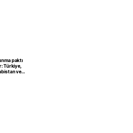
unma paktı
: Türkiye,
abistan ve
’dan ortak