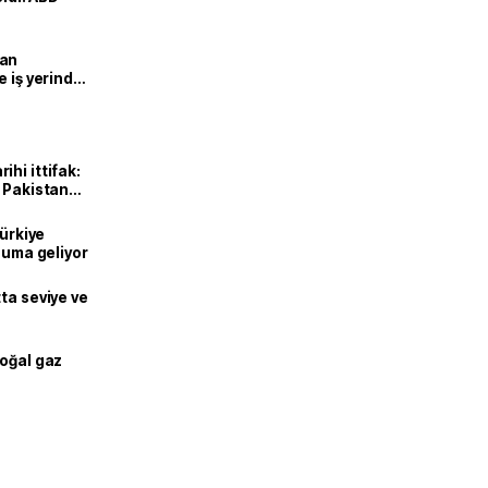
man
e iş yerinde
hi ittifak:
e Pakistan
dı
Türkiye
onuma geliyor
ta seviye ve
doğal gaz