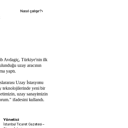
Nasıl çalışır?
›
k
ib Avdagiç, Türkiye'nin ilk
bulunduğu uzay aracının
ama yaptı.
slararası Uzay İstasyonu
 teknolojilerinde yeni bir
ketimizin, uzay sanayimizin
yorum." ifadesini kullandı.
Yönetici
İstanbul Ticaret Gazetesi –