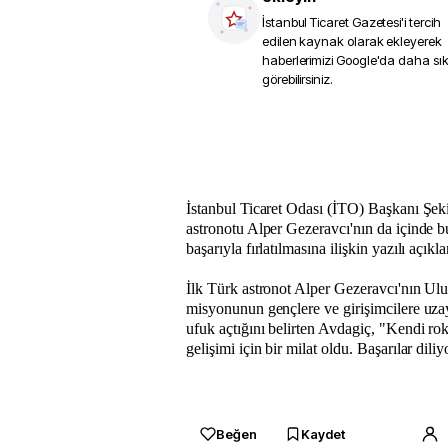
İstanbul Ticaret Gazetesi
'i tercih
edilen kaynak olarak ekleyerek
haberlerimizi Google'da daha sı
görebilirsiniz.
İstanbul Ticaret Odası (İTO) Başkanı Şek
astronotu Alper Gezeravcı'nın da içinde 
başarıyla fırlatılmasına ilişkin yazılı açıkl
İlk Türk astronot Alper Gezeravcı'nın Ulu
misyonunun gençlere ve girişimcilere uzay
ufuk açtığını belirten Avdagiç, "Kendi ro
gelişimi için bir milat oldu. Başarılar dili
Beğen
Kaydet