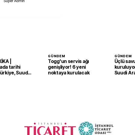
Süper Admin
GÜNDEM
GÜNDEM
İKA |
Togg'un servis ağı
Üçlü sav
da tarihi
genişliyor! 6 yeni
kuruluyor
 Türkiye, Suudi
noktaya kurulacak
Suudi Ar
an ve Pakistan
Pakistan
Anlaşması'nı
adım