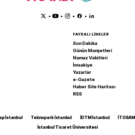
•
•
•
•
FAYDALI LINKLER
Son Dakika
Günün Manşetleri
Namaz Vakitleri
İmsakiye
Yazarlar
e-Gazete
Haber Site Haritası
RSS
ap İstanbul
Teknopark İstanbul
İDTM İstanbul
İTOSA
İstanbul Ticaret Üniversitesi