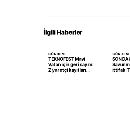
İlgili Haberler
GÜNDEM
GÜNDEM
TEKNOFEST Mavi
SON DAK
Vatan için geri sayım:
Savunma
Ziyaretçi kayıtları
ittifak:
başladı
Arabist
'Mekke 
imzaladı