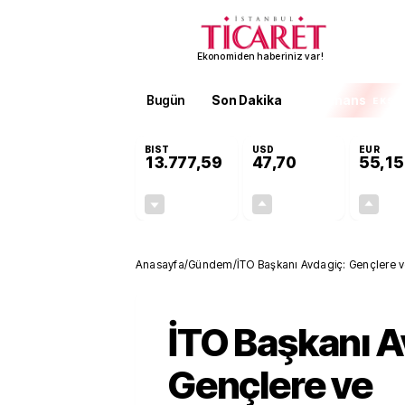
Ekonomiden haberiniz var!
Bugün
Son Dakika
Finans
EKST
BIST
USD
EUR
13.777,59
47,70
55,15
-0,15%
+0,17%
-21,22
0,08
Anasayfa
/
Gündem
/
İTO Başkanı Avdagiç: Gençlere ve 
İTO Başkanı A
Gençlere ve