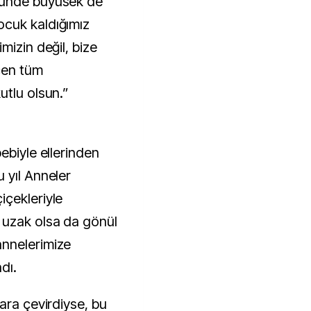
zünde büyüsek de
cuk kaldığımız
mizin değil, bize
çen tüm
utlu olsun.”
ebiyle ellerinden
 yıl Anneler
içekleriyle
 uzak olsa da gönül
nnelerimize
ndı.
ara çevirdiyse, bu