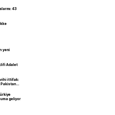
alarmı: 43
ekke
n yeni
lifi Adalet
hi ittifak:
e Pakistan
dı
Türkiye
onuma geliyor