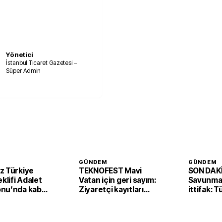
Yönetici
İstanbul Ticaret Gazetesi –
Süper Admin
GÜNDEM
GÜNDEM
z Türkiye
TEKNOFEST Mavi
SON DAKİ
eklifi Adalet
Vatan için geri sayım:
Savunmad
nu’nda kabul
Ziyaretçi kayıtları
ittifak: 
başladı
Arabista
'Mekke A
imzaladı