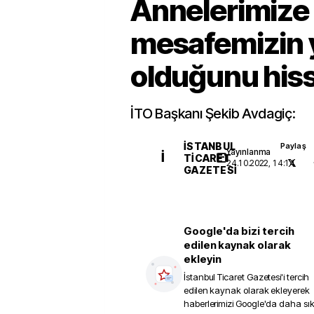
Annelerimize
mesafemizin 
olduğunu hiss
İTO Başkanı Şekib Avdagiç:
İSTANBUL
Paylaş
Yayınlanma
İ
TICARET
24.10.2022, 14:14
GAZETESI
Google'da bizi tercih
edilen kaynak olarak
ekleyin
İstanbul Ticaret Gazetesi
'i tercih
edilen kaynak olarak ekleyerek
haberlerimizi Google'da daha sı