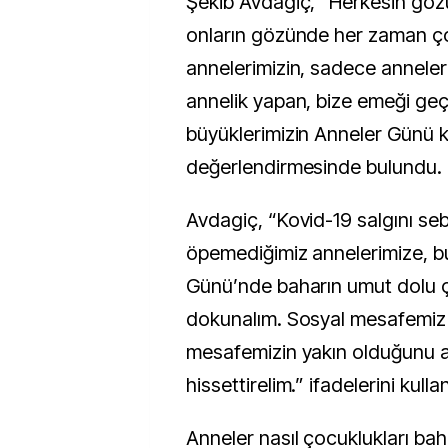
Şekib Avdagiç, “Herkesin gö
onların gözünde her zaman ço
annelerimizin, sadece anneleri
annelik yapan, bize emeği ge
büyüklerimizin Anneler Günü k
değerlendirmesinde bulundu.
Avdagiç, “Kovid-19 salgını seb
öpemediğimiz annelerimize, bu
Günü’nde baharın umut dolu ç
dokunalım. Sosyal mesafemiz
mesafemizin yakın olduğunu a
hissettirelim.” ifadelerini kulla
Anneler nasıl çocuklukları bah