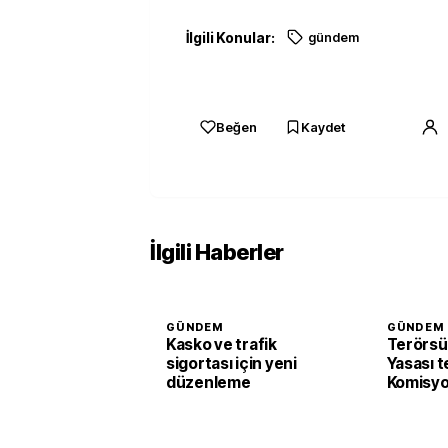
İlgili Konular:
gündem
Beğen
Kaydet
İlgili Haberler
GÜNDEM
GÜNDEM
Kasko ve trafik
Terörsü
sigortası için yeni
Yasası t
düzenleme
Komisyo
edildi