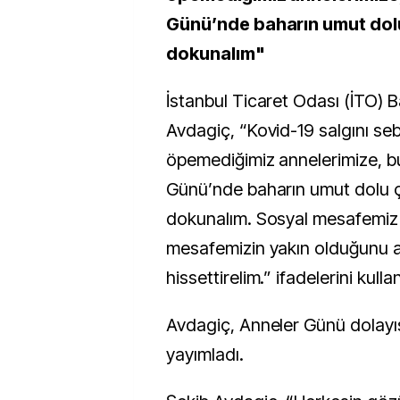
Günü’nde baharın umut dolu
dokunalım"
İstanbul Ticaret Odası (İTO) 
Avdagiç, “Kovid-19 salgını seb
öpemediğimiz annelerimize, bu
Günü’nde baharın umut dolu ç
dokunalım. Sosyal mesafemiz
mesafemizin yakın olduğunu a
hissettirelim.” ifadelerini kulla
Avdagiç, Anneler Günü dolayı
yayımladı.