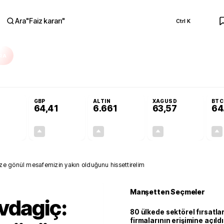
Ara
"
Faiz kararı
"
Ctrl K
RA
Adalet Komisyonu’nda kabul edildi
Terörsüz Türkiye Yasası teklifi Adalet K
GBP
ALTIN
XAGUSD
BTC
64,41
6.661
63,57
64
+0,32%
+0,38%
+2,59%
+3,37%
0,18
0,24
167,96
2,07
ze gönül mesafemizin yakın olduğunu hissettirelim
Manşetten Seçmeler
vdagiç:
80 ülkede sektörel fırsatla
firmalarının erişimine açıldı