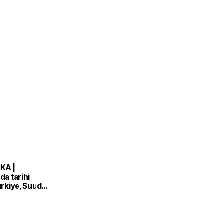
KA |
a tarihi
Türkiye, Suudi
n ve Pakistan
nlaşması'nı