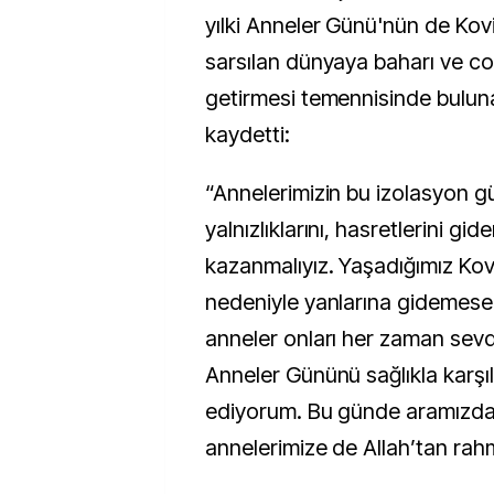
yılki Anneler Günü'nün de Kovi
sarsılan dünyaya baharı ve c
getirmesi temennisinde buluna
kaydetti:
“Annelerimizin bu izolasyon g
yalnızlıklarını, hasretlerini gid
kazanmalıyız. Yaşadığımız Kovi
nedeniyle yanlarına gidemese
anneler onları her zaman sevdiğ
Anneler Gününü sağlıkla karş
ediyorum. Bu günde aramızd
annelerimize de Allah’tan rah