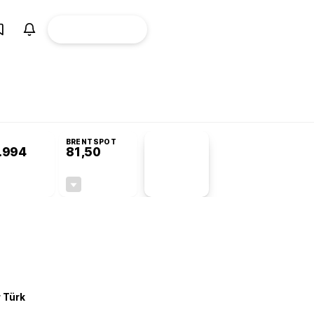
ÜYE
CANLI BORSA
Girişi
omisyonu’nda kabul edildi
BRENTSPOT
.994
81,50
PİYASA
VERİLERİ
+0,22%
-1,55%
+0,00
-1,28
r Türk