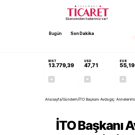
Ekonomiden haberiniz var!
Bugün
Son Dakika
Finans
EKST
SON DAKİKA
Terörsüz Türkiye Yasası teklifi 
BIST
USD
EUR
13.779,39
47,71
55,19
-0,14%
+0,18%
-19,42
0,09
Anasayfa
/
Gündem
/
İTO Başkanı Avdagiç: Annelerimi
İTO Başkanı A