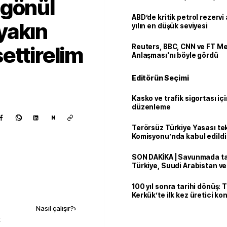
 gönül
ABD’de kritik petrol rezervi 
yakın
yılın en düşük seviyesi
ettirelim
Reuters, BBC, CNN ve FT M
Anlaşması'nı böyle gördü
Editörün Seçimi
Kasko ve trafik sigortası içi
düzenleme
N
Terörsüz Türkiye Yasası tek
Komisyonu’nda kabul edildi
SON DAKİKA | Savunmada tari
Türkiye, Suudi Arabistan v
'Mekke Anlaşması'nı imzala
100 yıl sonra tarihi dönüş: 
Kaynak ekle
Kerkük’te ilk kez üretici k
Nasıl çalışır?
›
k