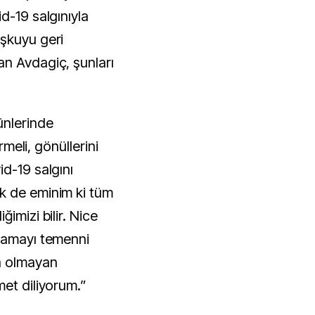
d-19 salgınıyla
oşkuyu geri
n Avdagiç, şunları
ünlerinde
ermeli, gönüllerini
d-19 salgını
k de eminim ki tüm
imizi bilir. Nice
ılamayı temenni
a olmayan
met diliyorum.”