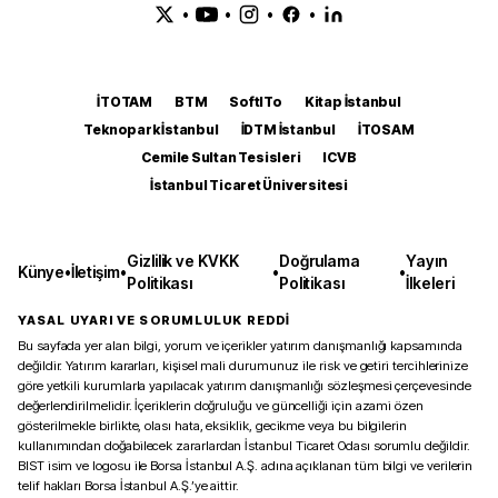
•
•
•
•
İTOTAM
BTM
SoftITo
Kitap İstanbul
Teknopark İstanbul
İDTM İstanbul
İTOSAM
Cemile Sultan Tesisleri
ICVB
İstanbul Ticaret Üniversitesi
Gizlilik ve KVKK
Doğrulama
Yayın
Künye
•
İletişim
•
•
•
Politikası
Politikası
İlkeleri
YASAL UYARI VE SORUMLULUK REDDİ
Bu sayfada yer alan bilgi, yorum ve içerikler yatırım danışmanlığı kapsamında
değildir. Yatırım kararları, kişisel mali durumunuz ile risk ve getiri tercihlerinize
göre yetkili kurumlarla yapılacak yatırım danışmanlığı sözleşmesi çerçevesinde
değerlendirilmelidir. İçeriklerin doğruluğu ve güncelliği için azami özen
gösterilmekle birlikte, olası hata, eksiklik, gecikme veya bu bilgilerin
kullanımından doğabilecek zararlardan İstanbul Ticaret Odası sorumlu değildir.
BIST isim ve logosu ile Borsa İstanbul A.Ş. adına açıklanan tüm bilgi ve verilerin
telif hakları Borsa İstanbul A.Ş.’ye aittir.