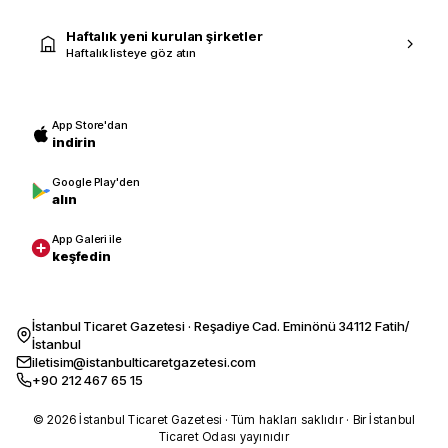
Haftalık yeni kurulan şirketler
Haftalık listeye göz atın
App Store'dan
indirin
Google Play'den
alın
App Galeri ile
keşfedin
İstanbul Ticaret Gazetesi · Reşadiye Cad. Eminönü 34112 Fatih/
İstanbul
iletisim@istanbulticaretgazetesi.com
+90 212 467 65 15
© 2026 İstanbul Ticaret Gazetesi · Tüm hakları saklıdır · Bir İstanbul
Ticaret Odası yayınıdır