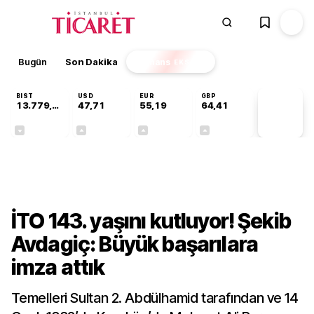
Bugün
Son Dakika
Finans
EKSTRA
BIST
USD
EUR
GBP
13.779,39
47,71
55,19
64,41
PİYASA
VERİLERİ
-0,14%
+0,18%
+0,32%
+0,38%
Gündem
İTO 143. yaşını kutluyor! Şekib
Avdagiç: Büyük başarılara
imza attık
Temelleri Sultan 2. Abdülhamid tarafından ve 14