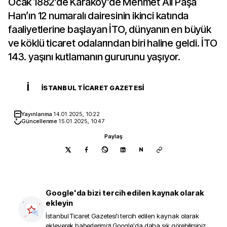
Ocak 1882’de Karaköy’de Mehmet Ali Paşa
Han’ın 12 numaralı dairesinin ikinci katında
faaliyetlerine başlayan İTO, dünyanın en büyük
ve köklü ticaret odalarından biri haline geldi. İTO
143. yaşını kutlamanın gururunu yaşıyor.
İ
İSTANBUL TICARET GAZETESI
Yayınlanma
14.01.2025, 10:22
Güncellenme
15.01.2025, 10:47
Paylaş
N
Google'da bizi tercih edilen kaynak olarak
ekleyin
İstanbul Ticaret Gazetesi
'i tercih edilen kaynak olarak
ekleyerek haberlerimizi Google'da daha sık görebilirsiniz.