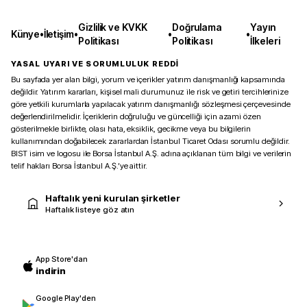
Gizlilik ve KVKK
Doğrulama
Yayın
Künye
•
İletişim
•
•
•
Politikası
Politikası
İlkeleri
YASAL UYARI VE SORUMLULUK REDDİ
Bu sayfada yer alan bilgi, yorum ve içerikler yatırım danışmanlığı kapsamında
değildir. Yatırım kararları, kişisel mali durumunuz ile risk ve getiri tercihlerinize
göre yetkili kurumlarla yapılacak yatırım danışmanlığı sözleşmesi çerçevesinde
değerlendirilmelidir. İçeriklerin doğruluğu ve güncelliği için azami özen
gösterilmekle birlikte, olası hata, eksiklik, gecikme veya bu bilgilerin
kullanımından doğabilecek zararlardan İstanbul Ticaret Odası sorumlu değildir.
BIST isim ve logosu ile Borsa İstanbul A.Ş. adına açıklanan tüm bilgi ve verilerin
telif hakları Borsa İstanbul A.Ş.’ye aittir.
Haftalık yeni kurulan şirketler
Haftalık listeye göz atın
App Store'dan
indirin
Google Play'den