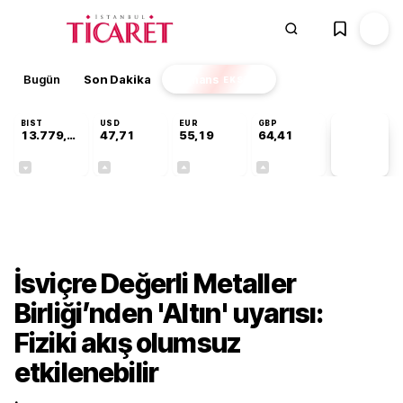
Bugün
Son Dakika
Finans
EKSTRA
BIST
USD
EUR
GBP
13.779,39
47,71
55,19
64,41
PİYASA
VERİLERİ
-0,14%
+0,18%
+0,32%
+0,38%
Finans
İsviçre Değerli Metaller
Birliği’nden 'Altın' uyarısı:
Fiziki akış olumsuz
etkilenebilir