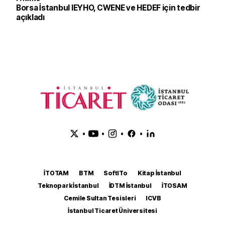
Borsa İstanbul IEYHO, CWENE ve HEDEF için tedbir
açıkladı
•
•
•
•
İTOTAM
BTM
SoftITo
Kitap İstanbul
Teknopark İstanbul
İDTM İstanbul
İTOSAM
Cemile Sultan Tesisleri
ICVB
İstanbul Ticaret Üniversitesi