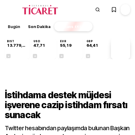
Bugün
Son Dakika
Finans
EKSTRA
BIST
USD
EUR
GBP
13.779,39
47,71
55,19
64,41
PİYASA
VERİLERİ
-0,14%
+0,18%
+0,32%
+0,38%
Gündem
İstihdama destek müjdesi
işverene cazip istihdam fırsatı
sunacak
Twitter hesabından paylaşımda bulunan Başkan