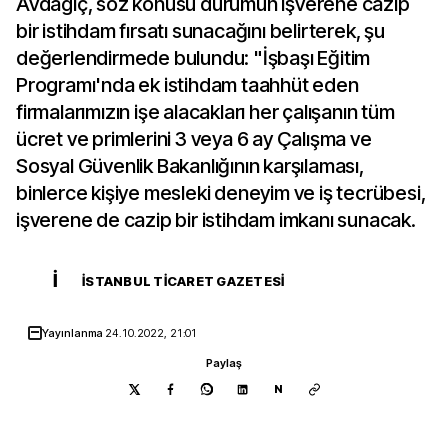
Avdagiç, söz konusu durumun işverene cazip
bir istihdam fırsatı sunacağını belirterek, şu
değerlendirmede bulundu: "İşbaşı Eğitim
Programı'nda ek istihdam taahhüt eden
firmalarımızın işe alacakları her çalışanın tüm
ücret ve primlerini 3 veya 6 ay Çalışma ve
Sosyal Güvenlik Bakanlığının karşılaması,
binlerce kişiye mesleki deneyim ve iş tecrübesi,
işverene de cazip bir istihdam imkanı sunacak.
İ
İSTANBUL TICARET GAZETESI
Yayınlanma
24.10.2022, 21:01
Paylaş
N