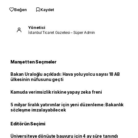
Beğen
Kaydet
Yönetici
İstanbul Ticaret Gazetesi – Süper Admin
Manşetten Seçmeler
Bakan Uraloğlu açıkladı: Hava yolu yolcu sayısı 18 AB
ülkesinin nüfusunu geçti
Kamuda verimsizlik riskine yapay zeka freni
5 milyar liralık yatırımlar için yeni düzenleme: Bakanlık
sözleşme imzalayabilecek
Editörün Seçimi
Üniversiteye dönüşte başvuru için 4 ay süre tanındı