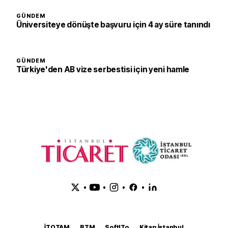
GÜNDEM
Üniversiteye dönüşte başvuru için 4 ay süre tanındı
GÜNDEM
Türkiye'den AB vize serbestisi için yeni hamle
•
•
•
•
İTOTAM
BTM
SoftITo
Kitap İstanbul