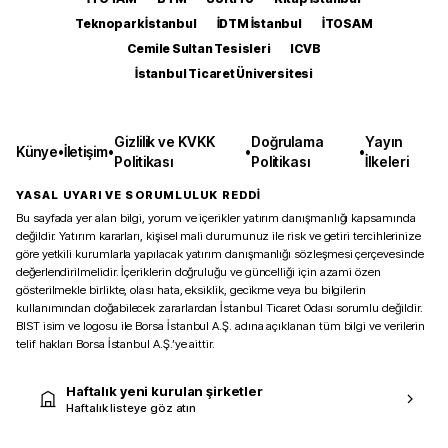
Teknopark İstanbul
İDTM İstanbul
İTOSAM
Cemile Sultan Tesisleri
ICVB
İstanbul Ticaret Üniversitesi
Gizlilik ve KVKK
Doğrulama
Yayın
Künye
•
İletişim
•
•
•
Politikası
Politikası
İlkeleri
YASAL UYARI VE SORUMLULUK REDDİ
Bu sayfada yer alan bilgi, yorum ve içerikler yatırım danışmanlığı kapsamında
değildir. Yatırım kararları, kişisel mali durumunuz ile risk ve getiri tercihlerinize
göre yetkili kurumlarla yapılacak yatırım danışmanlığı sözleşmesi çerçevesinde
değerlendirilmelidir. İçeriklerin doğruluğu ve güncelliği için azami özen
gösterilmekle birlikte, olası hata, eksiklik, gecikme veya bu bilgilerin
kullanımından doğabilecek zararlardan İstanbul Ticaret Odası sorumlu değildir.
BIST isim ve logosu ile Borsa İstanbul A.Ş. adına açıklanan tüm bilgi ve verilerin
telif hakları Borsa İstanbul A.Ş.’ye aittir.
Haftalık yeni kurulan şirketler
Haftalık listeye göz atın