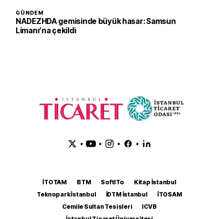
GÜNDEM
NADEZHDA gemisinde büyük hasar: Samsun
Limanı’na çekildi
•
•
•
•
İTOTAM
BTM
SoftITo
Kitap İstanbul
Teknopark İstanbul
İDTM İstanbul
İTOSAM
Cemile Sultan Tesisleri
ICVB
İstanbul Ticaret Üniversitesi