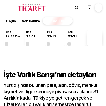
Bugün
Son Dakika
Finans
EKSTRA
BIST
USD
EUR
GBP
13.779,39
47,71
55,19
64,41
PİYASA
VERİLERİ
-0,14%
+0,18%
+0,32%
+0,38%
Gündem
İşte Varlık Barışı’nın detayları
Yurt dışında bulunan para, altın, döviz, menkul
kıymet ve diğer sermaye piyasası araçlarını, 31
Aralık'a kadar Türkiye’ye getiren gerçek ve
tüzel kişiler, bu varlıkları serbestçe tasarruf