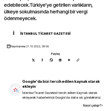
edebilecek.Türkiye’ye getirilen varlıkların,
ülkeye sokulmasında herhangi bir vergi
ödenmeyecek.
İ
İSTANBUL TICARET GAZETESI
Yayınlanma
21.10.2022, 09:56
Paylaş
N
Google'da bizi tercih edilen kaynak olarak
ekleyin
İstanbul Ticaret Gazetesi
'i tercih edilen kaynak olarak
ekleyerek haberlerimizi Google'da daha sık görebilirsiniz.
Kaynak ekle
Nasıl çalışır?
›