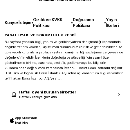
Gizlilik ve KVKK
Doğrulama
Yayın
Künye
•
İletişim
•
•
•
Politikası
Politikası
İlkeleri
YASAL UYARI VE SORUMLULUK REDDİ
Bu sayfada yer alan bilgi, yorum ve içerikler yatırım danışmanlığı kapsamında
değildir. Yatırım kararları, kişisel mali durumunuz ile risk ve getiri tercihlerinize
göre yetkili kurumlarla yapılacak yatırım danışmanlığı sözleşmesi çerçevesinde
değerlendirilmelidir. İçeriklerin doğruluğu ve güncelliği için azami özen
gösterilmekle birlikte, olası hata, eksiklik, gecikme veya bu bilgilerin
kullanımından doğabilecek zararlardan İstanbul Ticaret Odası sorumlu değildir.
BIST isim ve logosu ile Borsa İstanbul A.Ş. adına açıklanan tüm bilgi ve verilerin
telif hakları Borsa İstanbul A.Ş.’ye aittir.
Haftalık yeni kurulan şirketler
Haftalık listeye göz atın
App Store'dan
indirin