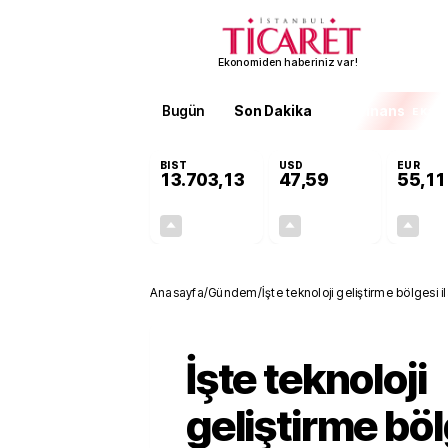
Ekonomiden haberiniz var!
Bugün
Son Dakika
Finans
EKST
BIST
USD
EUR
13.703,13
47,59
55,11
+0,11%
+0,04%
15,20
0,02
Anasayfa
/
Gündem
/
İşte teknoloji geliştirme bölgesi i
İşte teknoloji
geliştirme böl