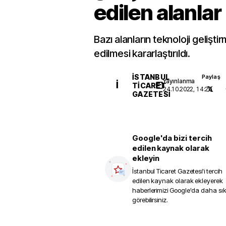
edilen alanlar
Bazı alanların teknoloji gelişti
edilmesi kararlaştırıldı.
İSTANBUL
Paylaş
Yayınlanma
İ
TICARET
24.10.2022, 14:20
GAZETESI
Google'da bizi tercih
edilen kaynak olarak
ekleyin
İstanbul Ticaret Gazetesi
'i tercih
edilen kaynak olarak ekleyerek
haberlerimizi Google'da daha sı
görebilirsiniz.