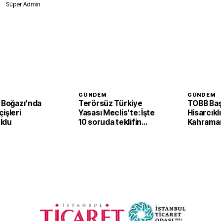
Süper Admin
GÜNDEM
GÜNDEM
 Boğazı’nda
Terörsüz Türkiye
TOBB Baş
işleri
Yasası Meclis’te: İşte
Hisarcıkl
ldu
10 soruda teklifin
Kahrama
ayrıntıları
mesajı: '
gücüyle 
ekonomis
lokomoti
şehirleri