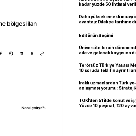
kadar yüzde 50 ihtimal veril
Daha yüksek emekli maaşı 
avantajı: Dilekçe tarihine d
rme bölgesi ilan
Editörün Seçimi
Üniversite tercih dönemind
aile ve gelecek kaygısına d
N
Terörsüz Türkiye Yasası Mec
10 soruda teklifin ayrıntılar
Iraklı uzmanlardan Türkiye-
anlaşması yorumu: Stratejik
Kaynak ekle
TOKİ’den 51 ilde konut ve iş y
Yüzde 10 peşinat, 120 ay v
Nasıl çalışır?
›
k