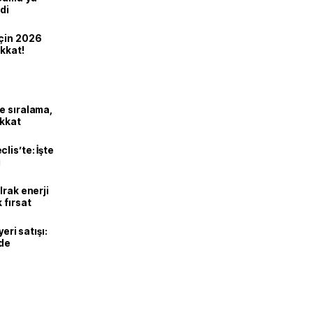
di
için 2026
ikkat!
e sıralama,
ikkat
lis’te: İşte
ı
Irak enerji
 fırsat
eri satışı:
ade