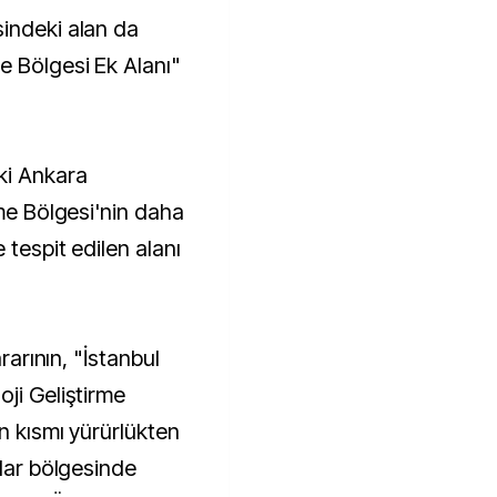
indeki alan da
e Bölgesi Ek Alanı"
ki Ankara
rme Bölgesi'nin daha
 tespit edilen alanı
ararının, "İstanbul
ji Geliştirme
in kısmı yürürlükten
üdar bölgesinde