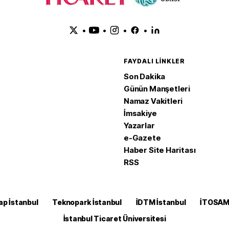
•
•
•
•
FAYDALI LINKLER
Son Dakika
Günün Manşetleri
Namaz Vakitleri
İmsakiye
Yazarlar
e-Gazete
Haber Site Haritası
RSS
ap İstanbul
Teknopark İstanbul
İDTM İstanbul
İTOSA
İstanbul Ticaret Üniversitesi