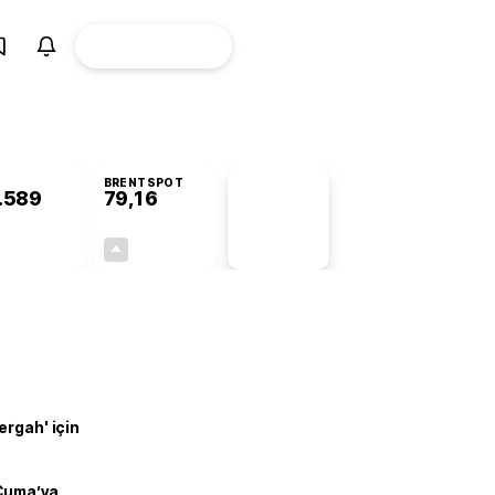
ÜYE
CANLI BORSA
Girişi
BRENTSPOT
.589
79,16
PİYASA
VERİLERİ
+0,91%
+0,32%
+0,00
0,25
ergah' için
 Cuma’ya