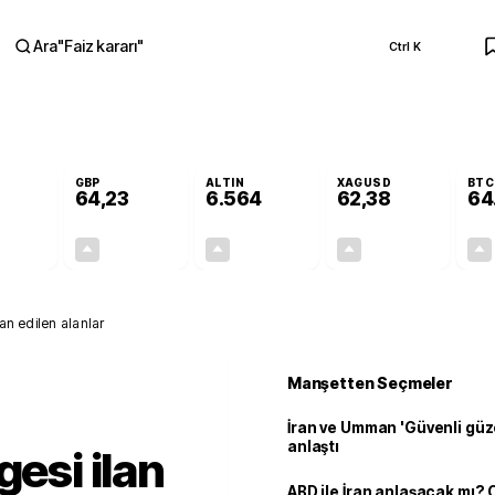
Ara
"
Faiz kararı
"
Ctrl K
RA
GBP
ALTIN
XAGUSD
BTC
64,23
6.564
62,38
64
+0,18%
+0,20%
+1,05%
+0,55%
0,10
0,13
68,25
0,34
lan edilen alanlar
Manşetten Seçmeler
İran ve Umman 'Güvenli güz
anlaştı
gesi ilan
ABD ile İran anlaşacak mı?