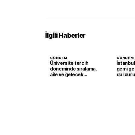
İlgili Haberler
GÜNDEM
GÜNDEM
Üniversite tercih
İstanbul
döneminde sıralama,
gemi geç
aile ve gelecek
durduru
kaygısına dikkat