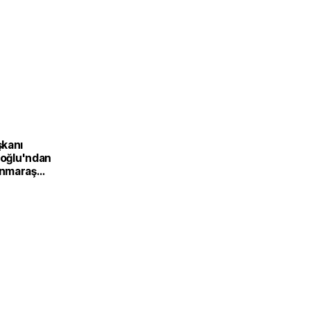
kanı
ıoğlu'ndan
nmaraş
Üretim
Türkiye
inin
f
nden'