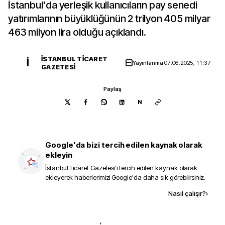
İstanbul'da yerleşik kullanıcıların pay senedi
yatırımlarının büyüklüğünün 2 trilyon 405 milyar
463 milyon lira olduğu açıklandı.
İSTANBUL TICARET
İ
Yayınlanma
07.06.2025, 11:37
GAZETESI
Paylaş
N
Google'da bizi tercih edilen kaynak olarak
ekleyin
İstanbul Ticaret Gazetesi
'i tercih edilen kaynak olarak
ekleyerek haberlerimizi Google'da daha sık görebilirsiniz.
Kaynak ekle
Nasıl çalışır?
›