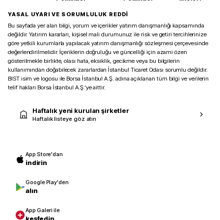
YASAL UYARI VE SORUMLULUK REDDİ
Bu sayfada yer alan bilgi, yorum ve içerikler yatırım danışmanlığı kapsamında
değildir. Yatırım kararları, kişisel mali durumunuz ile risk ve getiri tercihlerinize
göre yetkili kurumlarla yapılacak yatırım danışmanlığı sözleşmesi çerçevesinde
değerlendirilmelidir. İçeriklerin doğruluğu ve güncelliği için azami özen
gösterilmekle birlikte, olası hata, eksiklik, gecikme veya bu bilgilerin
kullanımından doğabilecek zararlardan İstanbul Ticaret Odası sorumlu değildir.
BIST isim ve logosu ile Borsa İstanbul A.Ş. adına açıklanan tüm bilgi ve verilerin
telif hakları Borsa İstanbul A.Ş.’ye aittir.
Haftalık yeni kurulan şirketler
Haftalık listeye göz atın
App Store'dan
indirin
Google Play'den
alın
App Galeri ile
keşfedin