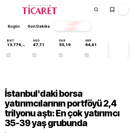
Bugün
Son Dakika
Finans
EKSTRA
BIST
USD
EUR
GBP
13.779,39
47,71
55,19
64,41
PİYASA
VERİLERİ
-0,14%
+0,18%
+0,32%
+0,38%
Finans
İstanbul'daki borsa
yatırımcılarının portföyü 2,4
trilyonu aştı: En çok yatırımcı
35-39 yaş grubunda