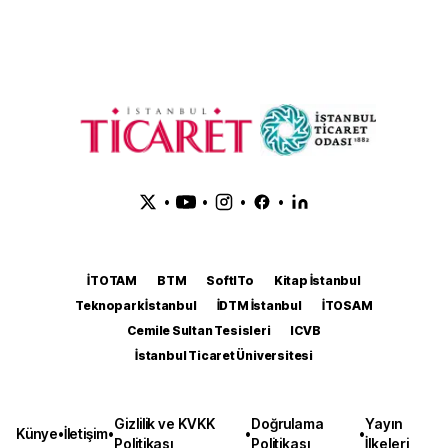
•
•
•
•
İTOTAM
BTM
SoftITo
Kitap İstanbul
Teknopark İstanbul
İDTM İstanbul
İTOSAM
Cemile Sultan Tesisleri
ICVB
İstanbul Ticaret Üniversitesi
Gizlilik ve KVKK
Doğrulama
Yayın
Künye
•
İletişim
•
•
•
Politikası
Politikası
İlkeleri