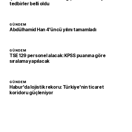
tedbirler belli oldu
GÜNDEM
Abdülhamid Han 4'üncü yılını tamamladı
GÜNDEM
TSE 129 personel alacak: KPSS puanına göre
sıralama yapılacak
GÜNDEM
Habur'da lojistik rekoru: Türkiye'nin ticaret
koridoru güçleniyor