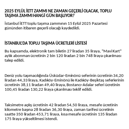
2025 EYLÜL İETT ZAMMI NE ZAMAN GEÇERLİ OLACAK, TOPLU
TAŞIMA ZAMMI HANGİ GÜN BAŞLIYOR?
İstanbul İETT toplu taşıma zammının 15 Eylül 2025 Pazartesi
gününden itibaren geçerli olacağı kaydedildi.
İSTANBUL'DA TOPLU TAŞIMA ÜCRETLERİ LİSTESİ
Bu kapsamda, elektronik tam biletin 27 liradan 35 liraya, "Mavi Kart"
aylık abonman ücretinin 2 bin 120 liradan 2 bin 748 liraya çıkarılması
talep edildi.
Deniz yolu taşımacılığında Üsküdar-Eminönü seferinin ücretinin 34,20
liradan 44,33 liraya, Kadıköy-Eminönü ile Kadıköy-Beşiktaş seferlerinin
ücretinin 38,11 liradan 49,40 liraya, Bostancı-Adalar seferi ücretinin
100,45 liradan 130,22 liraya çıkarılması teklif edildi.
Taksimetre açılış ücretinin 42 liradan 54,50 liraya, mesafe ücretinin
kilometre başına 28 liradan 36,30 liraya, zaman tarifesi ücretinin
saatte 350 liradan 453,71 liraya, kısa mesafe ücretinin 135 liradan
175 liraya yükseltilmesi istendi.