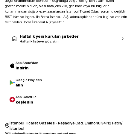
değerlendirilmelidir. İçeriklerin doğruluğu ve güncelliği için azami özen
gösterilmekle birlikte, olası hata, eksiklik, gecikme veya bu bilgilerin
kullanımından doğabilecek zararlardan İstanbul Ticaret Odası sorumlu değildir.
BIST isim ve logosu ile Borsa İstanbul A.Ş. adına açıklanan tüm bilgi ve verilerin
telif hakları Borsa İstanbul A.Ş.’ye aittir.
Haftalık yeni kurulan şirketler
Haftalık listeye göz atın
App Store'dan
indirin
Google Play'den
alın
App Galeri ile
keşfedin
İstanbul Ticaret Gazetesi · Reşadiye Cad. Eminönü 34112 Fatih/
İstanbul
iletisim@istanbulticaretgazetesi.com