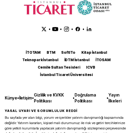
•
•
•
•
İTOTAM
BTM
SoftITo
Kitap İstanbul
Teknopark İstanbul
İDTM İstanbul
İTOSAM
Cemile Sultan Tesisleri
ICVB
İstanbul Ticaret Üniversitesi
Gizlilik ve KVKK
Doğrulama
Yayın
Künye
•
İletişim
•
•
•
Politikası
Politikası
İlkeleri
YASAL UYARI VE SORUMLULUK REDDİ
Bu sayfada yer alan bilgi, yorum ve içerikler yatırım danışmanlığı kapsamında
değildir. Yatırım kararları, kişisel mali durumunuz ile risk ve getiri tercihlerinize
göre yetkili kurumlarla yapılacak yatırım danışmanlığı sözleşmesi çerçevesinde