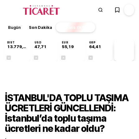
Bugün
Son Dakika
Finans
EKSTRA
BIST
USD
EUR
GBP
13.779,39
47,71
55,19
64,41
PİYASA
VERİLERİ
-0,14%
+0,18%
+0,32%
+0,38%
Gündem
İSTANBUL'DA TOPLU TAŞIMA
ÜCRETLERİ GÜNCELLENDİ:
İstanbul’da toplu taşıma
ücretleri ne kadar oldu?