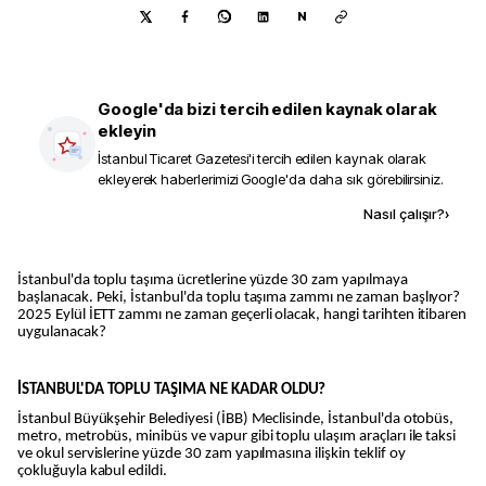
N
Google'da bizi tercih edilen kaynak olarak
ekleyin
İstanbul Ticaret Gazetesi
'i tercih edilen kaynak olarak
ekleyerek haberlerimizi Google'da daha sık görebilirsiniz.
Kaynak ekle
Nasıl çalışır?
›
İstanbul'da toplu taşıma ücretlerine yüzde 30 zam yapılmaya
başlanacak. Peki, İstanbul'da toplu taşıma zammı ne zaman başlıyor?
2025 Eylül İETT zammı ne zaman geçerli olacak, hangi tarihten itibaren
uygulanacak?
İSTANBUL'DA TOPLU TAŞIMA NE KADAR OLDU?
İstanbul Büyükşehir Belediyesi (İBB) Meclisinde, İstanbul'da otobüs,
metro, metrobüs, minibüs ve vapur gibi toplu ulaşım araçları ile taksi
ve okul servislerine yüzde 30 zam yapılmasına ilişkin teklif oy
çokluğuyla kabul edildi.