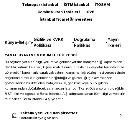
Teknopark İstanbul
İDTM İstanbul
İTOSAM
Cemile Sultan Tesisleri
ICVB
İstanbul Ticaret Üniversitesi
Gizlilik ve KVKK
Doğrulama
Yayın
Künye
•
İletişim
•
•
•
Politikası
Politikası
İlkeleri
YASAL UYARI VE SORUMLULUK REDDİ
Bu sayfada yer alan bilgi, yorum ve içerikler yatırım danışmanlığı kapsamında
değildir. Yatırım kararları, kişisel mali durumunuz ile risk ve getiri tercihlerinize
göre yetkili kurumlarla yapılacak yatırım danışmanlığı sözleşmesi çerçevesinde
değerlendirilmelidir. İçeriklerin doğruluğu ve güncelliği için azami özen
gösterilmekle birlikte, olası hata, eksiklik, gecikme veya bu bilgilerin
kullanımından doğabilecek zararlardan İstanbul Ticaret Odası sorumlu değildir.
BIST isim ve logosu ile Borsa İstanbul A.Ş. adına açıklanan tüm bilgi ve verilerin
telif hakları Borsa İstanbul A.Ş.’ye aittir.
Haftalık yeni kurulan şirketler
Haftalık listeye göz atın