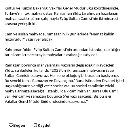
Kültür ve Turizm Bakanlığı Vakıflar Genel Müdürlüğü koordinesinde,
Türkiye’nin tek mahya ustası Kahraman Yıldız tarafından hazırlanan
mahya, saatler süren çalışmayla Eyüp Sultan Camisi'nin iki minaresi
arasına yerleştirildi.
Camiye asılan mahyada, ramazanın ilk günlerinde ''Namaz kalbin
huzurudur'' yazısı yer alacak.
Kahraman Yıldız, Eyüp Sultan Camisi'nin ardından İstanbul’daki diğer
tarihi camilere de sırayla mahyaların asılacağını söyledi.
Ramazan boyunca mahyalardaki yazıların değişeceğini kaydeden
Yıldız, şu ifadeleri kullandı: ''2023'ün ilk ramazan mahyasını Eyüp
Sultan Camisi'ne asıyoruz. Her sene olduğu gibi buradan başlıyoruz.
Bu seneki tema 'Ramazan ve Dayanışma.' Buna istinaden Diyanet İşleri
Başkanlığımızın verdiği veciz sözler var. Bu sözleri camilerimizdeki
mahyalarımıza asacağız. İstanbul'da 7 camimiz var, Bursa Ulu Cami
var. Her camiye ramazan boyunca 5’er yazı asacağız. Biz bu işleri
Vakıflar Genel Müdürlüğü uhdesinde yapıyoruz.''
Beğen
Kaydet