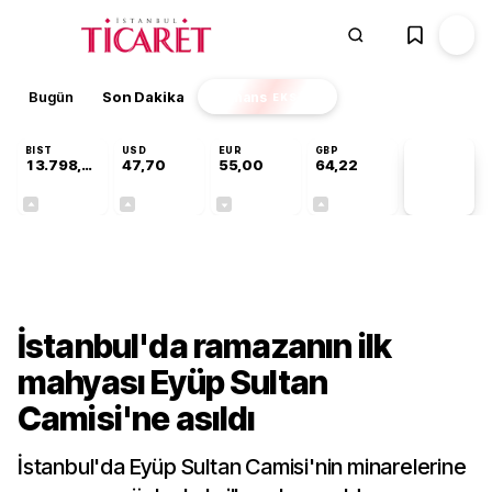
Bugün
Son Dakika
Finans
EKSTRA
BIST
USD
EUR
GBP
13.798,82
47,70
55,00
64,22
PİYASA
VERİLERİ
+0,70%
+0,16%
-0,02%
+0,08%
Gündem
İstanbul'da ramazanın ilk
mahyası Eyüp Sultan
Camisi'ne asıldı
İstanbul'da Eyüp Sultan Camisi'nin minarelerine