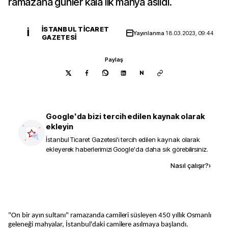
ramazana günler kala ilk mahya asıldı.
İSTANBUL TICARET
İ
Yayınlanma
18.03.2023, 09:44
GAZETESI
Paylaş
N
Google'da bizi tercih edilen kaynak olarak
ekleyin
İstanbul Ticaret Gazetesi
'i tercih edilen kaynak olarak
ekleyerek haberlerimizi Google'da daha sık görebilirsiniz.
Kaynak ekle
Nasıl çalışır?
›
"On bir ayın sultanı" ramazanda camileri süsleyen 450 yıllık Osmanlı
geleneği mahyalar, İstanbul'daki camilere asılmaya başlandı.