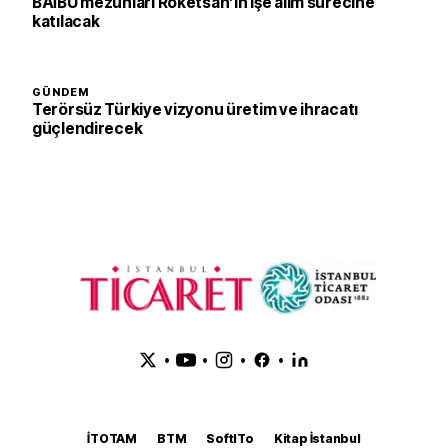
BAİBÜ mezunları Roketsan’ın işe alım sürecine
katılacak
GÜNDEM
Terörsüz Türkiye vizyonu üretim ve ihracatı
güçlendirecek
•
•
•
•
İTOTAM
BTM
SoftITo
Kitap İstanbul