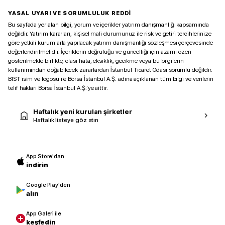
YASAL UYARI VE SORUMLULUK REDDİ
Bu sayfada yer alan bilgi, yorum ve içerikler yatırım danışmanlığı kapsamında
değildir. Yatırım kararları, kişisel mali durumunuz ile risk ve getiri tercihlerinize
göre yetkili kurumlarla yapılacak yatırım danışmanlığı sözleşmesi çerçevesinde
değerlendirilmelidir. İçeriklerin doğruluğu ve güncelliği için azami özen
gösterilmekle birlikte, olası hata, eksiklik, gecikme veya bu bilgilerin
kullanımından doğabilecek zararlardan İstanbul Ticaret Odası sorumlu değildir.
BIST isim ve logosu ile Borsa İstanbul A.Ş. adına açıklanan tüm bilgi ve verilerin
telif hakları Borsa İstanbul A.Ş.’ye aittir.
Haftalık yeni kurulan şirketler
Haftalık listeye göz atın
App Store'dan
indirin
Google Play'den
alın
App Galeri ile
keşfedin