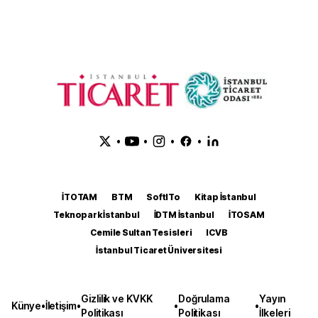
•
•
•
•
İTOTAM
BTM
SoftITo
Kitap İstanbul
Teknopark İstanbul
İDTM İstanbul
İTOSAM
Cemile Sultan Tesisleri
ICVB
İstanbul Ticaret Üniversitesi
Gizlilik ve KVKK
Doğrulama
Yayın
Künye
•
İletişim
•
•
•
Politikası
Politikası
İlkeleri