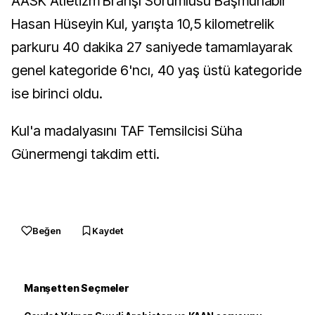
AASK Atletizm Branşı Sorumlusu Başmuhabir
Hasan Hüseyin Kul, yarışta 10,5 kilometrelik
parkuru 40 dakika 27 saniyede tamamlayarak
genel kategoride 6'ncı, 40 yaş üstü kategoride
ise birinci oldu.
Kul'a madalyasını TAF Temsilcisi Süha
Günermengi takdim etti.
Beğen
Kaydet
Manşetten Seçmeler