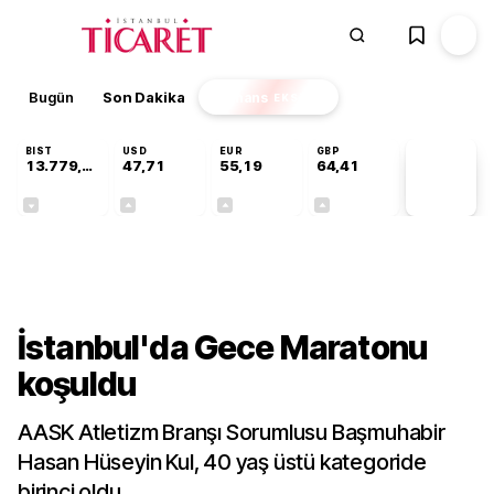
Bugün
Son Dakika
Finans
EKSTRA
BIST
USD
EUR
GBP
13.779,39
47,71
55,19
64,41
PİYASA
VERİLERİ
-0,14%
+0,18%
+0,32%
+0,38%
Gündem
İstanbul'da Gece Maratonu
koşuldu
AASK Atletizm Branşı Sorumlusu Başmuhabir
Hasan Hüseyin Kul, 40 yaş üstü kategoride
birinci oldu.