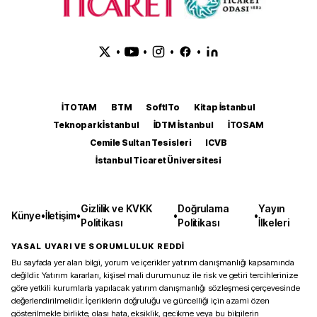
•
•
•
•
İTOTAM
BTM
SoftITo
Kitap İstanbul
Teknopark İstanbul
İDTM İstanbul
İTOSAM
Cemile Sultan Tesisleri
ICVB
İstanbul Ticaret Üniversitesi
Gizlilik ve KVKK
Doğrulama
Yayın
Künye
•
İletişim
•
•
•
Politikası
Politikası
İlkeleri
YASAL UYARI VE SORUMLULUK REDDİ
Bu sayfada yer alan bilgi, yorum ve içerikler yatırım danışmanlığı kapsamında
değildir. Yatırım kararları, kişisel mali durumunuz ile risk ve getiri tercihlerinize
göre yetkili kurumlarla yapılacak yatırım danışmanlığı sözleşmesi çerçevesinde
değerlendirilmelidir. İçeriklerin doğruluğu ve güncelliği için azami özen
gösterilmekle birlikte, olası hata, eksiklik, gecikme veya bu bilgilerin