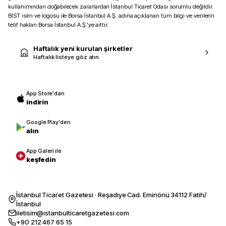
kullanımından doğabilecek zararlardan İstanbul Ticaret Odası sorumlu değildir.
BIST isim ve logosu ile Borsa İstanbul A.Ş. adına açıklanan tüm bilgi ve verilerin
telif hakları Borsa İstanbul A.Ş.’ye aittir.
Haftalık yeni kurulan şirketler
Haftalık listeye göz atın
App Store'dan
indirin
Google Play'den
alın
App Galeri ile
keşfedin
İstanbul Ticaret Gazetesi · Reşadiye Cad. Eminönü 34112 Fatih/
İstanbul
iletisim@istanbulticaretgazetesi.com
+90 212 467 65 15