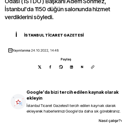
Odası ( İSTDO ) Başkanı Adem Sönmez,
İstanbul'da 1150 düğün salonunda hizmet
verdiklerini söyledi.
İ
İSTANBUL TICARET GAZETESI
Yayınlanma
24.10.2022, 14:48
Paylaş
N
Google'da bizi tercih edilen kaynak olarak
ekleyin
İstanbul Ticaret Gazetesi
'i tercih edilen kaynak olarak
ekleyerek haberlerimizi Google'da daha sık görebilirsiniz.
Kaynak ekle
Nasıl çalışır?
›