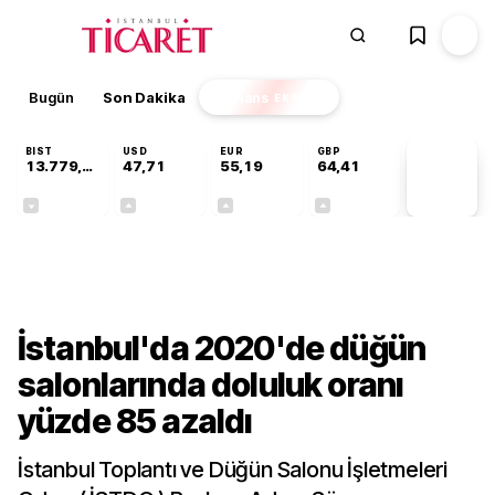
Bugün
Son Dakika
Finans
EKSTRA
BIST
USD
EUR
GBP
13.779,39
47,71
55,19
64,41
PİYASA
VERİLERİ
-0,14%
+0,18%
+0,32%
+0,38%
Gündem
İstanbul'da 2020'de düğün
salonlarında doluluk oranı
yüzde 85 azaldı
İstanbul Toplantı ve Düğün Salonu İşletmeleri