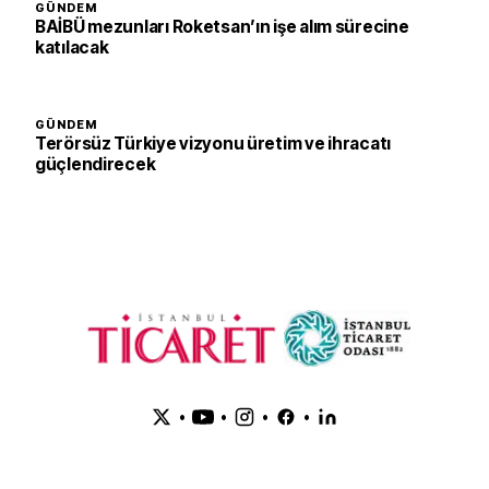
GÜNDEM
BAİBÜ mezunları Roketsan’ın işe alım sürecine
katılacak
GÜNDEM
Terörsüz Türkiye vizyonu üretim ve ihracatı
güçlendirecek
•
•
•
•