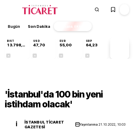
Bugün
Son Dakika
Finans
EKSTRA
BIST
USD
EUR
GBP
13.798,82
47,70
55,00
64,23
PİYASA
VERİLERİ
+0,70%
+0,16%
-0,02%
+0,08%
Gündem
'İstanbul'da 100 bin yeni
istihdam olacak'
İSTANBUL TICARET
İ
Yayınlanma
21.10.2022, 10:03
GAZETESI