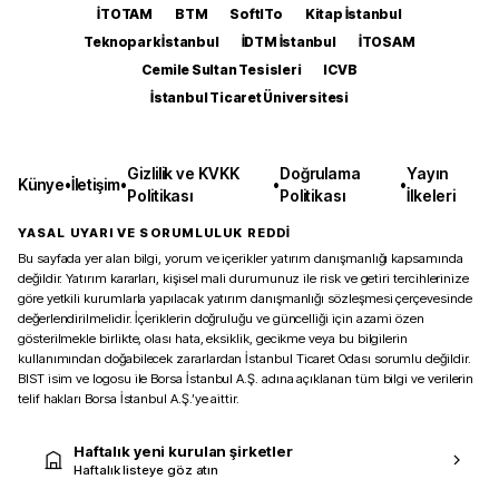
İTOTAM
BTM
SoftITo
Kitap İstanbul
Teknopark İstanbul
İDTM İstanbul
İTOSAM
Cemile Sultan Tesisleri
ICVB
İstanbul Ticaret Üniversitesi
Gizlilik ve KVKK
Doğrulama
Yayın
Künye
•
İletişim
•
•
•
Politikası
Politikası
İlkeleri
YASAL UYARI VE SORUMLULUK REDDİ
Bu sayfada yer alan bilgi, yorum ve içerikler yatırım danışmanlığı kapsamında
değildir. Yatırım kararları, kişisel mali durumunuz ile risk ve getiri tercihlerinize
göre yetkili kurumlarla yapılacak yatırım danışmanlığı sözleşmesi çerçevesinde
değerlendirilmelidir. İçeriklerin doğruluğu ve güncelliği için azami özen
gösterilmekle birlikte, olası hata, eksiklik, gecikme veya bu bilgilerin
kullanımından doğabilecek zararlardan İstanbul Ticaret Odası sorumlu değildir.
BIST isim ve logosu ile Borsa İstanbul A.Ş. adına açıklanan tüm bilgi ve verilerin
telif hakları Borsa İstanbul A.Ş.’ye aittir.
Haftalık yeni kurulan şirketler
Haftalık listeye göz atın