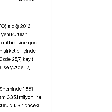
Nasıl çalışır?
›
k
a yeni kurulan
ofil bilgisine göre,
n şirketler içinde
üzde 25,7, kayıt
a ise yüzde 12,1
döneminde 1,651
m 335,1 milyon lira
uruldu. Bir önceki