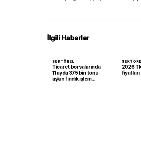
İlgili Haberler
SEKTÖREL
SEKTÖR
Ticaret borsalarında
2026 TM
11 ayda 375 bin tonu
fiyatları
aşkın fındık işlem
gördü