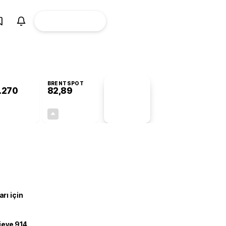
ÜYE
CANLI BORSA
Girişi
BRENTSPOT
.270
82,89
PİYASA
VERİLERİ
-0,60%
+0,13%
+0,00
0,11
rı için
ojeye 914