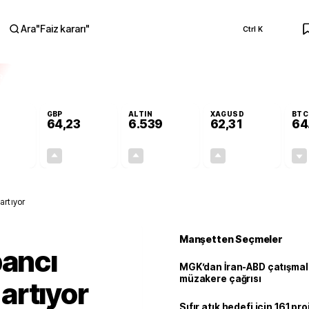
Ara
"
Faiz kararı
"
Ctrl K
RA
GBP
ALTIN
XAGUSD
BTC
64,23
6.539
62,31
64
+0,00%
+0,09%
+0,71%
+1,32%
0,00
0,06
46,37
0,81
artıyor
Manşetten Seçmeler
bancı
MGK’dan İran-ABD çatışmala
müzakere çağrısı
 artıyor
Sıfır atık hedefi için 161 pr