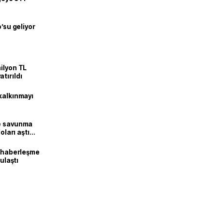
o’su geliyor
ilyon TL
tırıldı
kalkınmayı
ne savunma
oları aştı
k haberleşme
 ulaştı