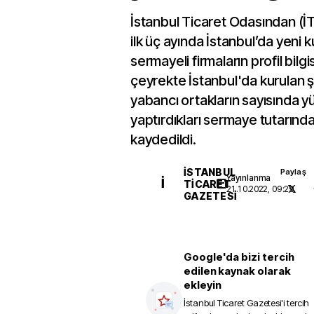
İstanbul Ticaret Odasından (İTO
ilk üç ayında İstanbul’da yeni 
sermayeli firmaların profil bilgi
çeyrekte İstanbul'da kurulan şi
yabancı ortakların sayısında y
yaptırdıkları sermaye tutarında 
kaydedildi.
İSTANBUL
Paylaş
Yayınlanma
İ
TICARET
21.10.2022, 09:29
GAZETESI
Google'da bizi tercih
edilen kaynak olarak
ekleyin
İstanbul Ticaret Gazetesi
'i tercih