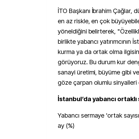
İTO Başkanı İbrahim Çağlar, 
en az riskle, en çok büyüyebil
yöneldiğini belirterek, "Özellikl
birlikte yabancı yatırımcının İs
kurma ya da ortak olma ilgisini
görüyoruz. Bu durum kur deng
sanayi üretimi, büyüme gibi ve
göze çarpan olumlu sinyalleri 
İstanbul’da yabancı ortaklı 
Yabancı sermaye 'ortak sayısı' 
ay (%)