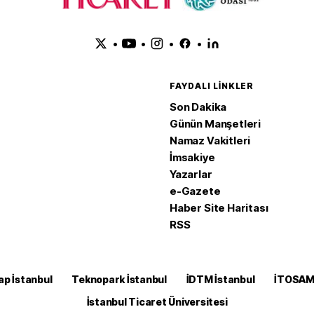
•
•
•
•
FAYDALI LINKLER
Son Dakika
Günün Manşetleri
Namaz Vakitleri
İmsakiye
Yazarlar
e-Gazete
Haber Site Haritası
RSS
ap İstanbul
Teknopark İstanbul
İDTM İstanbul
İTOSA
İstanbul Ticaret Üniversitesi