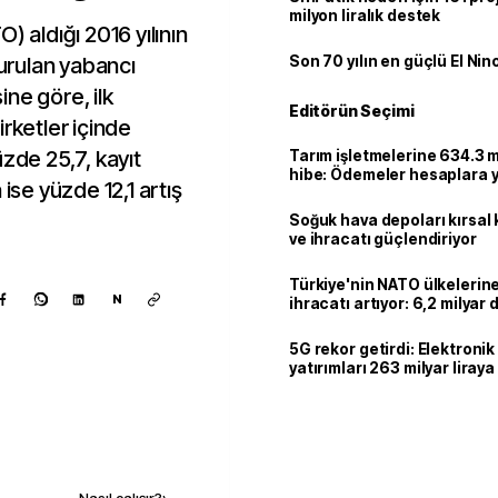
milyon liralık destek
) aldığı 2016 yılının
kurulan yabancı
Son 70 yılın en güçlü El Nin
sine göre, ilk
Editörün Seçimi
rketler içinde
üzde 25,7, kayıt
Tarım işletmelerine 634.3 m
hibe: Ödemeler hesaplara ya
ise yüzde 12,1 artış
Soğuk hava depoları kırsal 
ve ihracatı güçlendiriyor
Türkiye'nin NATO ülkeleri
N
ihracatı artıyor: 6,2 milyar d
milyar doları aştı
5G rekor getirdi: Elektroni
yatırımları 263 milyar liraya
Kaynak ekle