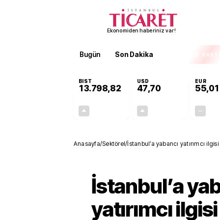
Ekonomiden haberiniz var!
Bugün
Son Dakika
Finans
EKST
BIST
USD
EUR
13.798,82
47,70
55,01
+0,70%
+0,16%
95,68
0,08
Anasayfa
/
Sektörel
/
İstanbul’a yabancı yatırımcı ilgisi 
İstanbul’a ya
yatırımcı ilgisi