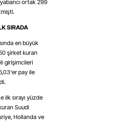
3 yabancı ortak 299
mişti.
LK SIRADA
ısında en büyük
50 şirket kuran
i girişimcileri
5,03'er pay ile
di.
 ilk sırayı yüzde
 kuran Suudi
uriye, Hollanda ve