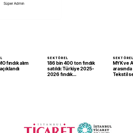
Süper Admin
EL
SEKTÖREL
SEKTÖRE
O fındık alım
186 bin 400 ton fındık
MYK ve 
 açıklandı
satıldı: Türkiye 2025-
arasında i
2026 fındık
Tekstil 
sezonunda 2,4 milyar
'yeşil ve d
dolar gelir sağladı
dönüşü