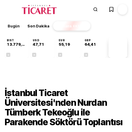
Bugün
Son Dakika
Finans
EKSTRA
BIST
USD
EUR
GBP
13.779,39
47,71
55,19
64,41
PİYASA
VERİLERİ
-0,14%
+0,18%
+0,32%
+0,38%
Gündem
İstanbul Ticaret
Üniversitesi'nden Nurdan
Tümberk Tekeoğlu ile
Parakende Söktörü Toplantısı