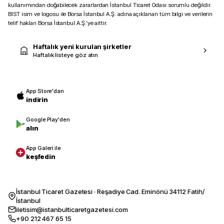
kullanımından doğabilecek zararlardan İstanbul Ticaret Odası sorumlu değildir.
BIST isim ve logosu ile Borsa İstanbul A.Ş. adına açıklanan tüm bilgi ve verilerin
telif hakları Borsa İstanbul A.Ş.’ye aittir.
Haftalık yeni kurulan şirketler
Haftalık listeye göz atın
App Store'dan
indirin
Google Play'den
alın
App Galeri ile
keşfedin
İstanbul Ticaret Gazetesi · Reşadiye Cad. Eminönü 34112 Fatih/
İstanbul
iletisim@istanbulticaretgazetesi.com
+90 212 467 65 15