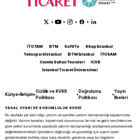
•
•
•
•
İTOTAM
BTM
SoftITo
Kitap İstanbul
Teknopark İstanbul
İDTM İstanbul
İTOSAM
Cemile Sultan Tesisleri
ICVB
İstanbul Ticaret Üniversitesi
Gizlilik ve KVKK
Doğrulama
Yayın
Künye
•
İletişim
•
•
•
Politikası
Politikası
İlkeleri
YASAL UYARI VE SORUMLULUK REDDİ
Bu sayfada yer alan bilgi, yorum ve içerikler yatırım danışmanlığı kapsamında
değildir. Yatırım kararları, kişisel mali durumunuz ile risk ve getiri tercihlerinize
göre yetkili kurumlarla yapılacak yatırım danışmanlığı sözleşmesi çerçevesinde
değerlendirilmelidir. İçeriklerin doğruluğu ve güncelliği için azami özen
gösterilmekle birlikte, olası hata, eksiklik, gecikme veya bu bilgilerin