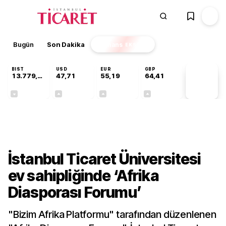
Bugün
Son Dakika
Finans
EKSTRA
BIST
USD
EUR
GBP
13.779,39
47,71
55,19
64,41
PİYASA
VERİLERİ
-0,14%
+0,18%
+0,32%
+0,38%
Kültür-Sanat
İstanbul Ticaret Üniversitesi
ev sahipliğinde ‘Afrika
Diasporası Forumu’
"Bizim Afrika Platformu" tarafından düzenlenen