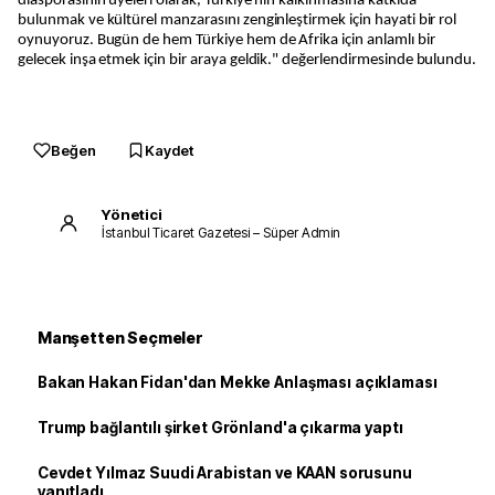
diasporasının üyeleri olarak, Türkiye'nin kalkınmasına katkıda
bulunmak ve kültürel manzarasını zenginleştirmek için hayati bir rol
oynuyoruz. Bugün de hem Türkiye hem de Afrika için anlamlı bir
gelecek inşa etmek için bir araya geldik." değerlendirmesinde bulundu.
Beğen
Kaydet
Yönetici
İstanbul Ticaret Gazetesi – Süper Admin
Manşetten Seçmeler
Bakan Hakan Fidan'dan Mekke Anlaşması açıklaması
Trump bağlantılı şirket Grönland'a çıkarma yaptı
Cevdet Yılmaz Suudi Arabistan ve KAAN sorusunu
yanıtladı