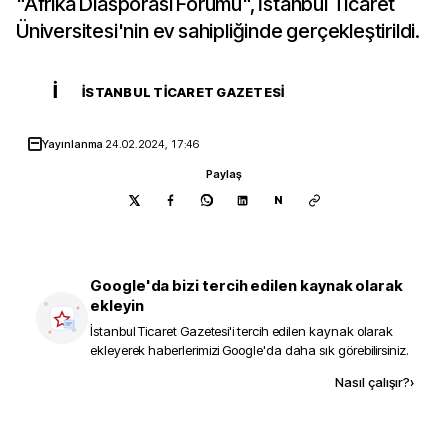
"Afrika Diasporası Forumu", İstanbul Ticaret
Üniversitesi'nin ev sahipliğinde gerçekleştirildi.
İ
İSTANBUL TICARET GAZETESI
Yayınlanma
24.02.2024, 17:46
Paylaş
N
Google'da bizi tercih edilen kaynak olarak
ekleyin
İstanbul Ticaret Gazetesi
'i tercih edilen kaynak olarak
ekleyerek haberlerimizi Google'da daha sık görebilirsiniz.
Kaynak ekle
Nasıl çalışır?
›