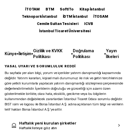
İTOTAM
BTM
SoftITo
Kitap İstanbul
Teknopark İstanbul
İDTM İstanbul
İTOSAM
Cemile Sultan Tesisleri
ICVB
İstanbul Ticaret Üniversitesi
Gizlilik ve KVKK
Doğrulama
Yayın
Künye
•
İletişim
•
•
•
Politikası
Politikası
İlkeleri
YASAL UYARI VE SORUMLULUK REDDİ
Bu sayfada yer alan bilgi, yorum ve içerikler yatırım danışmanlığı kapsamında
değildir. Yatırım kararları, kişisel mali durumunuz ile risk ve getiri tercihlerinize
göre yetkili kurumlarla yapılacak yatırım danışmanlığı sözleşmesi çerçevesinde
değerlendirilmelidir. İçeriklerin doğruluğu ve güncelliği için azami özen
gösterilmekle birlikte, olası hata, eksiklik, gecikme veya bu bilgilerin
kullanımından doğabilecek zararlardan İstanbul Ticaret Odası sorumlu değildir.
BIST isim ve logosu ile Borsa İstanbul A.Ş. adına açıklanan tüm bilgi ve verilerin
telif hakları Borsa İstanbul A.Ş.’ye aittir.
Haftalık yeni kurulan şirketler
Haftalık listeye göz atın