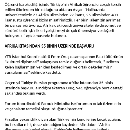
Öğrenci hareketliliği içinde Türkiye'nin Afrikalı öğrencilerce çok tercih
edilen ülkelerden biri olduğunu aktaran Avşar, "Halihazırda
üniversitemizde 27 Afrika ülkesinden 99 lisans, 25 ülkesinden 403
lisansüstü öğrencisi bizim misafirimizdir. Her birini ailemizin ayrılmaz
bir parçası görüyoruz. Afrika'daki çeşitli üniversiteler ile de somut ve
sürdürülebilir işbirlikleri geliştirmeyi de çok önemsiyor ve değerli
buluyoruz." açıklamasında bulundu.
AFRİKA KITASINDAN 35 BİNİN ÜZERİNDE BAŞVURU
YTB İstanbul Koordinatörü Emre Oruç da amaçlarının Batı kültürünün
"kültürel diplomasi" anlayışının tersi olduğunu belirterek, "Tarihten
gelen bağlarımızın yeniden keşfedilmesi ve ortak değerlerimizin
vurgulanması" şeklinde kaydetti.
Geçen yıl Türkiye Bursları programına Afrika kıtasından 35 binin
üzerinde başvuru alındığını aktaran Oruç, 941 öğrenciye burs desteği
sağlandığı bilgisini verdi.
Forum Koordinatörü Farouk Mintoiba ise forumun ortak özlemlerin
ve çabaların temelini oluşturduğuna işaret etti.
Fırsatlar ve çeşitlilik diyarı olan Türkiye’nin kendilerine kucak açtığını,
bu fırsatların hiç de az olmadığını kaydeden Mintiabo, "Afrika