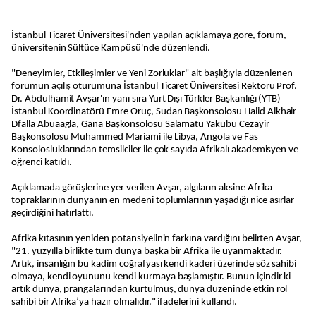
İstanbul Ticaret Üniversitesi'nden yapılan açıklamaya göre, forum,
üniversitenin Sültüce Kampüsü'nde düzenlendi.
"Deneyimler, Etkileşimler ve Yeni Zorluklar" alt başlığıyla düzenlenen
forumun açılış oturumuna İstanbul Ticaret Üniversitesi Rektörü Prof.
Dr. Abdulhamit Avşar'ın yanı sıra Yurt Dışı Türkler Başkanlığı (YTB)
İstanbul Koordinatörü Emre Oruç, Sudan Başkonsolosu Halid Alkhair
Dfalla Abuaagla, Gana Başkonsolosu Salamatu Yakubu Cezayir
Başkonsolosu Muhammed Mariami ile Libya, Angola ve Fas
Konsolosluklarından temsilciler ile çok sayıda Afrikalı akademisyen ve
öğrenci katıldı.
Açıklamada görüşlerine yer verilen Avşar, algıların aksine Afrika
topraklarının dünyanın en medeni toplumlarının yaşadığı nice asırlar
geçirdiğini hatırlattı.
Afrika kıtasının yeniden potansiyelinin farkına vardığını belirten Avşar,
"21. yüzyılla birlikte tüm dünya başka bir Afrika ile uyanmaktadır.
Artık, insanlığın bu kadim coğrafyası kendi kaderi üzerinde söz sahibi
olmaya, kendi oyununu kendi kurmaya başlamıştır. Bunun içindir ki
artık dünya, prangalarından kurtulmuş, dünya düzeninde etkin rol
sahibi bir Afrika’ya hazır olmalıdır." ifadelerini kullandı.