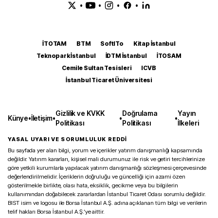
•
•
•
•
İTOTAM
BTM
SoftITo
Kitap İstanbul
Teknopark İstanbul
İDTM İstanbul
İTOSAM
Cemile Sultan Tesisleri
ICVB
İstanbul Ticaret Üniversitesi
Gizlilik ve KVKK
Doğrulama
Yayın
Künye
•
İletişim
•
•
•
Politikası
Politikası
İlkeleri
YASAL UYARI VE SORUMLULUK REDDİ
Bu sayfada yer alan bilgi, yorum ve içerikler yatırım danışmanlığı kapsamında
değildir. Yatırım kararları, kişisel mali durumunuz ile risk ve getiri tercihlerinize
göre yetkili kurumlarla yapılacak yatırım danışmanlığı sözleşmesi çerçevesinde
değerlendirilmelidir. İçeriklerin doğruluğu ve güncelliği için azami özen
gösterilmekle birlikte, olası hata, eksiklik, gecikme veya bu bilgilerin
kullanımından doğabilecek zararlardan İstanbul Ticaret Odası sorumlu değildir.
BIST isim ve logosu ile Borsa İstanbul A.Ş. adına açıklanan tüm bilgi ve verilerin
telif hakları Borsa İstanbul A.Ş.’ye aittir.