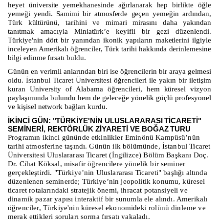
heyet üniversite yemekhanesinde ağırlanarak hep birlikte öğle
yemeği yendi. Samimi bir atmosferde geçen yemeğin ardından,
Türk kültürünü, tarihini ve mimari mirasını daha yakından
tanıtmak amacıyla Miniatürk’e keyifli bir gezi düzenlendi.
Türkiye'nin dört bir yanından ikonik yapıların maketlerini ilgiyle
inceleyen Amerikalı öğrenciler, Türk tarihi hakkında derinlemesine
bilgi edinme fırsatı buldu.
Günün en verimli anlarından biri ise öğrencilerin bir araya gelmesi
oldu. İstanbul Ticaret Üniversitesi öğrencileri ile yakın bir iletişim
kuran University of Alabama öğrencileri, hem küresel vizyon
paylaşımında bulundu hem de geleceğe yönelik güçlü profesyonel
ve kişisel network bağları kurdu.
İKİNCİ GÜN: "TÜRKİYE'NİN ULUSLARARASI TİCARETİ"
SEMİNERİ, REKTÖRLÜK ZİYARETİ VE BOĞAZ TURU
Programın ikinci gününde etkinlikler Eminönü Kampüsü’nün
tarihi atmosferine taşındı. Günün ilk bölümünde, İstanbul Ticaret
Üniversitesi Uluslararası Ticaret (İngilizce) Bölüm Başkanı Doç.
Dr. Cihat Köksal, misafir öğrencilere yönelik bir seminer
gerçekleştirdi. "Türkiye’nin Uluslararası Ticareti" başlığı altında
düzenlenen seminerde; Türkiye’nin jeopolitik konumu, küresel
ticaret rotalarındaki stratejik önemi, ihracat potansiyeli ve
dinamik pazar yapısı interaktif bir sunumla ele alındı. Amerikalı
öğrenciler, Türkiye'nin küresel ekonomideki rolünü dinleme ve
merak ettikleri soruları sorma fırsatı yakaladı.