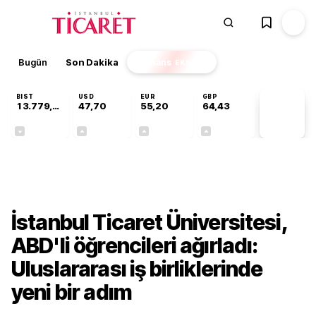
Bugün
Son Dakika
Finans
EKSTRA
BIST
USD
EUR
GBP
13.779,39
47,70
55,20
64,43
PİYASA
VERİLERİ
-0,14%
+0,15%
+0,34%
+0,40%
Gündem
İstanbul Ticaret Üniversitesi,
ABD'li öğrencileri ağırladı:
Uluslararası iş birliklerinde
yeni bir adım