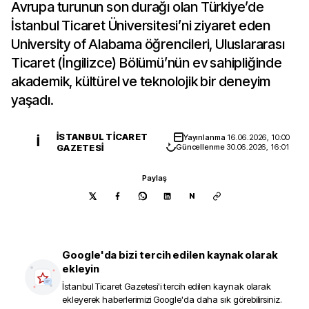
Avrupa turunun son durağı olan Türkiye’de
İstanbul Ticaret Üniversitesi’ni ziyaret eden
University of Alabama öğrencileri, Uluslararası
Ticaret (İngilizce) Bölümü’nün ev sahipliğinde
akademik, kültürel ve teknolojik bir deneyim
yaşadı.
İSTANBUL TICARET
Yayınlanma
16.06.2026, 10:00
İ
GAZETESI
Güncellenme
30.06.2026, 16:01
Paylaş
N
Google'da bizi tercih edilen kaynak olarak
ekleyin
İstanbul Ticaret Gazetesi
'i tercih edilen kaynak olarak
ekleyerek haberlerimizi Google'da daha sık görebilirsiniz.