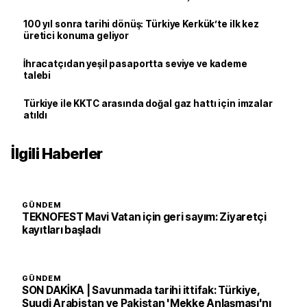
100 yıl sonra tarihi dönüş: Türkiye Kerkük’te ilk kez
üretici konuma geliyor
İhracatçıdan yeşil pasaportta seviye ve kademe
talebi
Türkiye ile KKTC arasında doğal gaz hattı için imzalar
atıldı
İlgili Haberler
GÜNDEM
TEKNOFEST Mavi Vatan için geri sayım: Ziyaretçi
kayıtları başladı
GÜNDEM
SON DAKİKA | Savunmada tarihi ittifak: Türkiye,
Suudi Arabistan ve Pakistan 'Mekke Anlaşması'nı