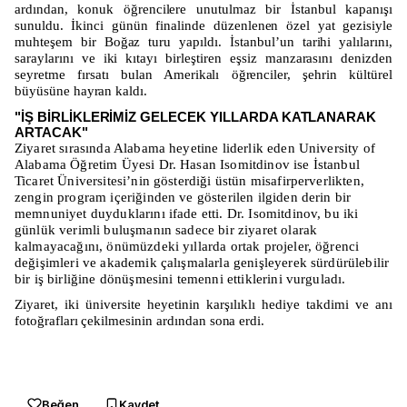
ardından, konuk öğrencilere unutulmaz bir İstanbul kapanışı
sunuldu. İkinci günün finalinde düzenlenen özel yat gezisiyle
muhteşem bir Boğaz turu yapıldı. İstanbul’un tarihi yalılarını,
saraylarını ve iki kıtayı birleştiren eşsiz manzarasını denizden
seyretme fırsatı bulan Amerikalı öğrenciler, şehrin kültürel
büyüsüne hayran kaldı.
"İŞ BİRLİKLERİMİZ GELECEK YILLARDA KATLANARAK
ARTACAK"
Ziyaret sırasında Alabama heyetine liderlik eden University of
Alabama Öğretim Üyesi Dr. Hasan Isomitdinov ise İstanbul
Ticaret Üniversitesi’nin gösterdiği üstün misafirperverlikten,
zengin program içeriğinden ve gösterilen ilgiden derin bir
memnuniyet duyduklarını ifade etti. Dr. Isomitdinov, bu iki
günlük verimli buluşmanın sadece bir ziyaret olarak
kalmayacağını, önümüzdeki yıllarda ortak projeler, öğrenci
değişimleri ve akademik çalışmalarla genişleyerek sürdürülebilir
bir iş birliğine dönüşmesini temenni ettiklerini vurguladı.
Ziyaret, iki üniversite heyetinin karşılıklı hediye takdimi ve anı
fotoğrafları çekilmesinin ardından sona erdi.
Beğen
Kaydet