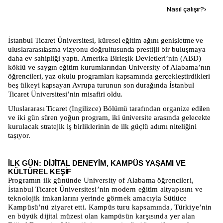
Kaynak ekle
Nasıl çalışır?
›
İstanbul Ticaret Üniversitesi, küresel eğitim ağını genişletme ve
uluslararasılaşma vizyonu doğrultusunda prestijli bir buluşmaya
daha ev sahipliği yaptı. Amerika Birleşik Devletleri’nin (ABD)
köklü ve saygın eğitim kurumlarından University of Alabama’nın
öğrencileri, yaz okulu programları kapsamında gerçekleştirdikleri
beş ülkeyi kapsayan Avrupa turunun son durağında İstanbul
Ticaret Üniversitesi’nin misafiri oldu.
Uluslararası Ticaret (İngilizce) Bölümü tarafından organize edilen
ve iki gün süren yoğun program, iki üniversite arasında gelecekte
kurulacak stratejik iş birliklerinin de ilk güçlü adımı niteliğini
taşıyor.
İLK GÜN: DİJİTAL DENEYİM, KAMPÜS YAŞAMI VE
KÜLTÜREL KEŞİF
Programın ilk gününde University of Alabama öğrencileri,
İstanbul Ticaret Üniversitesi’nin modern eğitim altyapısını ve
teknolojik imkanlarını yerinde görmek amacıyla Sütlüce
Kampüsü’nü ziyaret etti. Kampüs turu kapsamında, Türkiye’nin
en büyük dijital müzesi olan kampüsün karşısında yer alan