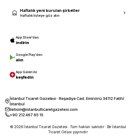
Haftalık yeni kurulan şirketler
Haftalık listeye göz atın
App Store'dan
indirin
Google Play'den
alın
App Galeri ile
keşfedin
İstanbul Ticaret Gazetesi · Reşadiye Cad. Eminönü 34112 Fatih/
İstanbul
iletisim@istanbulticaretgazetesi.com
+90 212 467 65 15
© 2026 İstanbul Ticaret Gazetesi · Tüm hakları saklıdır · Bir İstanbul
Ticaret Odası yayınıdır