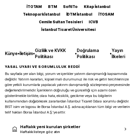
İTOTAM
BTM
SoftITo
Kitap İstanbul
Teknopark İstanbul
İDTM İstanbul
İTOSAM
Cemile Sultan Tesisleri
ICVB
İstanbul Ticaret Üniversitesi
Gizlilik ve KVKK
Doğrulama
Yayın
Künye
•
İletişim
•
•
•
Politikası
Politikası
İlkeleri
YASAL UYARI VE SORUMLULUK REDDİ
Bu sayfada yer alan bilgi, yorum ve içerikler yatırım danışmanlığı kapsamında
değildir. Yatırım kararları, kişisel mali durumunuz ile risk ve getiri tercihlerinize
göre yetkili kurumlarla yapılacak yatırım danışmanlığı sözleşmesi çerçevesinde
değerlendirilmelidir. İçeriklerin doğruluğu ve güncelliği için azami özen
gösterilmekle birlikte, olası hata, eksiklik, gecikme veya bu bilgilerin
kullanımından doğabilecek zararlardan İstanbul Ticaret Odası sorumlu değildir.
BIST isim ve logosu ile Borsa İstanbul A.Ş. adına açıklanan tüm bilgi ve verilerin
telif hakları Borsa İstanbul A.Ş.’ye aittir.
Haftalık yeni kurulan şirketler
Haftalık listeye göz atın