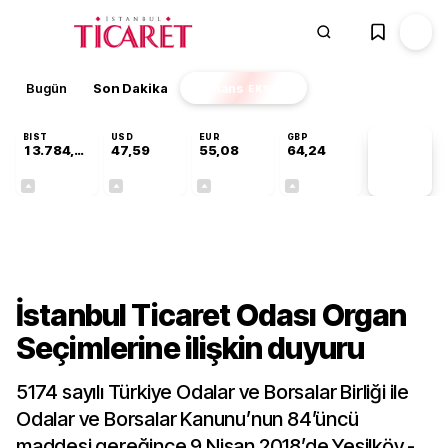
Bugün
Son Dakika
Finans
EKSTRA
BIST
USD
EUR
GBP
13.784,87
47,59
55,08
64,24
PİYASA
VERİLERİ
+0,60%
+0,06%
+0,13%
+0,22%
Gündem
İstanbul Ticaret Odası Organ
Seçimlerine ilişkin duyuru
5174 sayılı Türkiye Odalar ve Borsalar Birliği ile
Odalar ve Borsalar Kanunu’nun 84’üncü
maddesi gereğince 9 Nisan 2018’de Yeşilköy -