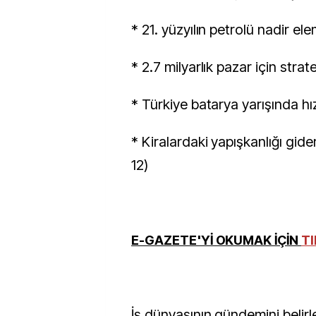
* 21. yüzyılın petrolü nadir el
* 2.7 milyarlık pazar için stratej
* Türkiye batarya yarışında hı
* Kiralardaki yapışkanlığı gid
12)
E-GAZETE'Yİ OKUMAK İÇİN
TI
İş dünyasının gündemini belirl