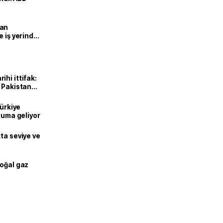
man
e iş yerinde
hi ittifak:
e Pakistan
dı
Türkiye
onuma geliyor
ta seviye ve
doğal gaz