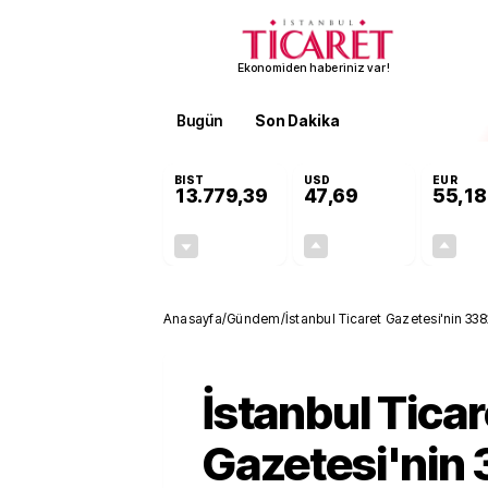
Ekonomiden haberiniz var!
Bugün
Son Dakika
Finans
EKST
BIST
USD
EUR
13.779,39
47,69
55,18
-0,14%
+0,14%
-19,42
0,07
Anasayfa
/
Gündem
/
İstanbul Ticaret Gazetesi'nin 338
İstanbul Ticar
Gazetesi'nin 