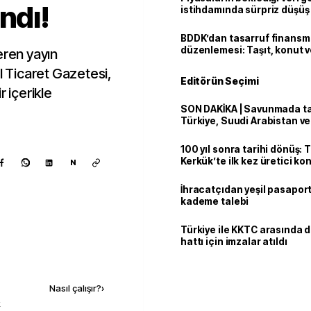
ndı!
istihdamında sürpriz düşüş
BDDK’dan tasarruf finans
düzenlemesi: Taşıt, konut v
eren yayın
limitler değişti
l Ticaret Gazetesi,
Editörün Seçimi
r içerikle
SON DAKİKA | Savunmada tari
Türkiye, Suudi Arabistan v
'Mekke Anlaşması'nı imzala
100 yıl sonra tarihi dönüş: 
Kerkük’te ilk kez üretici k
N
İhracatçıdan yeşil pasaport
kademe talebi
Türkiye ile KKTC arasında 
hattı için imzalar atıldı
Kaynak ekle
Nasıl çalışır?
›
k