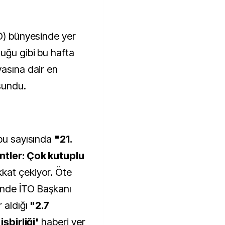
uğu gibi bu hafta
yasına dair en
 sundu.
 bu sayısında
"21.
ntler: Çok kutuplu
kat çekiyor. Öte
nde İTO Başkanı
r aldığı
"2.7
işbirliği'
haberi yer