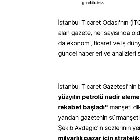
görebilirsiniz.
İstanbul Ticaret Odası'nın (İTO) bünyesinde yer
alan gazete, her sayısında old
da ekonomi, ticaret ve iş dün
güncel haberleri ve analizleri
İstanbul Ticaret Gazetesi'nin
yüzyılın petrolü nadir eleme
rekabet başladı"
manşeti dik
yandan gazetenin sürmanşeti
Şekib Avdagiç'in sözlerinin ye
milyarlık pazar için stratejik 