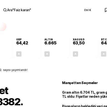
Ara
"
Faiz kararı
"
Ctrl K
RA
GBP
ALTIN
XAGUSD
BTC
64,42
6.665
63,50
64
+0,31%
+0,39%
+2,65%
+3,25%
0,17
0,25
171,98
2,00
2. sayısı yayımlandı!
Manşetten Seçmeler
et
Gram altın 6.704 TL, gram
TL oldu: Fiyatlar neden yük
3382.
Piyasaların beklediği veri g