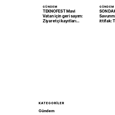
GÜNDEM
GÜNDEM
TEKNOFEST Mavi
SON DAK
Vatan için geri sayım:
Savunma
Ziyaretçi kayıtları
ittifak:
başladı
Arabist
'Mekke 
imzaladı
KATEGORILER
Gündem