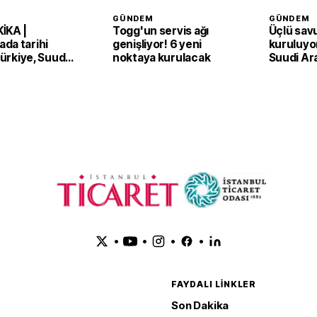
GÜNDEM
GÜNDEM
İKA |
Togg'un servis ağı
Üçlü sav
da tarihi
genişliyor! 6 yeni
kuruluyor
 Türkiye, Suudi
noktaya kurulacak
Suudi Ar
an ve Pakistan
Pakistan
Anlaşması'nı
adım
•
•
•
•
FAYDALI LINKLER
Son Dakika