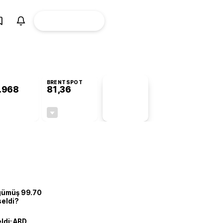
ÜYE
CANLI BORSA
Girişi
BRENTSPOT
.968
81,36
PİYASA
VERİLERİ
+0,79%
-1,72%
+0,00
-1,42
 gümüş 99.70
seldi?
eldi: ABD