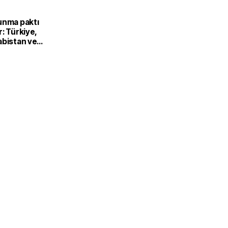
unma paktı
: Türkiye,
abistan ve
’dan ortak