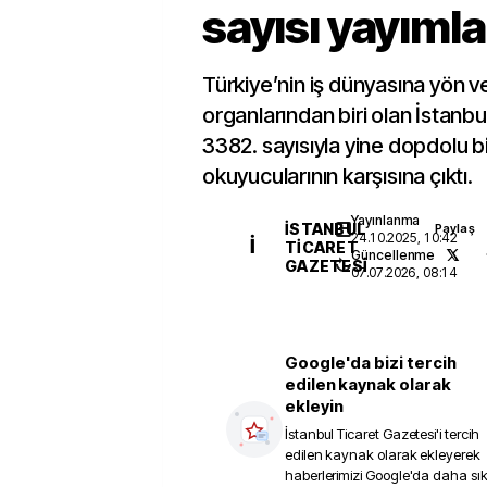
sayısı yayımla
Türkiye’nin iş dünyasına yön v
organlarından biri olan İstanbu
3382. sayısıyla yine dopdolu bi
okuyucularının karşısına çıktı.
Yayınlanma
İSTANBUL
Paylaş
24.10.2025, 10:42
İ
TICARET
Güncellenme
GAZETESI
07.07.2026, 08:14
Google'da bizi tercih
edilen kaynak olarak
ekleyin
İstanbul Ticaret Gazetesi
'i tercih
edilen kaynak olarak ekleyerek
haberlerimizi Google'da daha sı