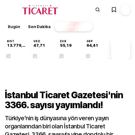
Bugün
Son Dakika
Finans
EKSTRA
BIST
USD
EUR
GBP
13.779,39
47,71
55,19
64,41
PİYASA
VERİLERİ
-0,14%
+0,18%
+0,32%
+0,38%
Gündem
İstanbul Ticaret Gazetesi'nin
3366. sayısı yayımlandı!
Türkiye’nin iş dünyasına yön veren yayın
organlarından biri olan İstanbul Ticaret
Gazetesi, 3366. sayısıyla yine dopdolu bir