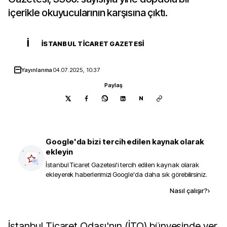
içerikle okuyucularının karşısına çıktı.
İ
İSTANBUL TICARET GAZETESI
Yayınlanma
04.07.2025, 10:37
Paylaş
N
Google'da bizi tercih edilen kaynak olarak
ekleyin
İstanbul Ticaret Gazetesi
'i tercih edilen kaynak olarak
ekleyerek haberlerimizi Google'da daha sık görebilirsiniz.
Kaynak ekle
Nasıl çalışır?
›
İstanbul Ticaret Odası'nın (İTO) bünyesinde yer