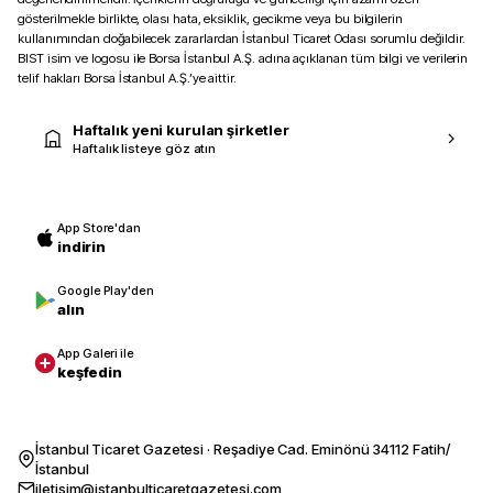
gösterilmekle birlikte, olası hata, eksiklik, gecikme veya bu bilgilerin
kullanımından doğabilecek zararlardan İstanbul Ticaret Odası sorumlu değildir.
BIST isim ve logosu ile Borsa İstanbul A.Ş. adına açıklanan tüm bilgi ve verilerin
telif hakları Borsa İstanbul A.Ş.’ye aittir.
Haftalık yeni kurulan şirketler
Haftalık listeye göz atın
App Store'dan
indirin
Google Play'den
alın
App Galeri ile
keşfedin
İstanbul Ticaret Gazetesi · Reşadiye Cad. Eminönü 34112 Fatih/
İstanbul
iletisim@istanbulticaretgazetesi.com