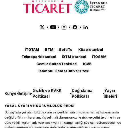
•
•
•
•
İTOTAM
BTM
SoftITo
Kitap İstanbul
Teknopark İstanbul
İDTM İstanbul
İTOSAM
Cemile Sultan Tesisleri
ICVB
İstanbul Ticaret Üniversitesi
Gizlilik ve KVKK
Doğrulama
Yayın
Künye
•
İletişim
•
•
•
Politikası
Politikası
İlkeleri
YASAL UYARI VE SORUMLULUK REDDİ
Bu sayfada yer alan bilgi, yorum ve içerikler yatırım danışmanlığı kapsamında
değildir. Yatırım kararları, kişisel mali durumunuz ile risk ve getiri tercihlerinize
göre yetkili kurumlarla yapılacak yatırım danışmanlığı sözleşmesi çerçevesinde
değerlendirilmelidir. İçeriklerin doğruluğu ve güncelliği için azami özen