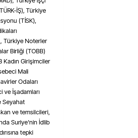
AD), Türkiye İşçi
TÜRK-İŞ), Türkiye
asyonu (TİSK),
ikaları
Türkiye Noterler
lar Birliği (TOBB)
 Kadın Girişimciler
sebeci Mali
avirler Odaları
i ve İşadamları
e Seyahat
kan ve temsilcileri,
nda Suriye'nin İdlib
dırısına tepki