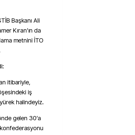
STİB Başkanı Ali
mer Kıran’ın da
ıklama metnini İTO
.
i:
n itibariyle,
öşesindeki iş
yürek halindeyiz.
 önde gelen 30’a
a konfederasyonu