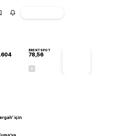
ÜYE
CANLI BORSA
Girişi
BRENTSPOT
.604
78,56
PİYASA
VERİLERİ
+0,88%
-0,44%
+0,00
-0,35
ergah' için
 Cuma’ya