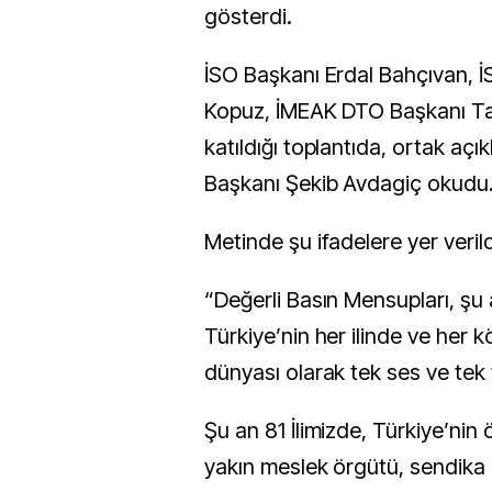
gösterdi.
İSO Başkanı Erdal Bahçıvan, İ
Kopuz, İMEAK DTO Başkanı Ta
katıldığı toplantıda, ortak aç
Başkanı Şekib Avdagiç okudu
Metinde şu ifadelere yer verild
“Değerli Basın Mensupları, şu a
Türkiye’nin her ilinde ve her k
dünyası olarak tek ses ve tek 
Şu an 81 İlimizde, Türkiye’nin
yakın meslek örgütü, sendik