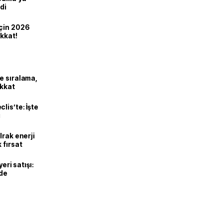
di
için 2026
ikkat!
e sıralama,
ikkat
lis’te: İşte
ı
Irak enerji
 fırsat
eri satışı:
ade