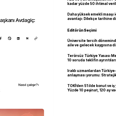
kadar yüzde 50 ihtimal veril
Daha yüksek emekli maaşı 
avantajı: Dilekçe tarihine d
Başkanı Avdagiç:
Editörün Seçimi
N
Üniversite tercih dönemind
aile ve gelecek kaygısına d
Terörsüz Türkiye Yasası Mec
10 soruda teklifin ayrıntılar
Iraklı uzmanlardan Türkiye-
Kaynak ekle
anlaşması yorumu: Stratejik
Nasıl çalışır?
›
TOKİ’den 51 ilde konut ve iş y
Yüzde 10 peşinat, 120 ay v
k