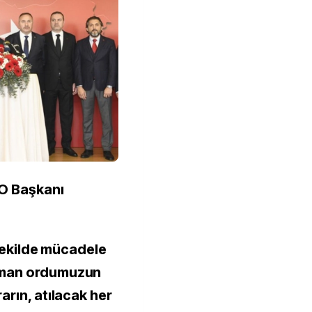
TO Başkanı
 şekilde mücadele
aman ordumuzun
arın, atılacak her