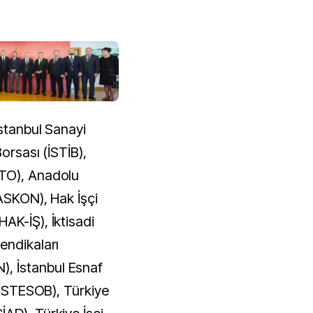
İstanbul Sanayi
orsası (İSTİB),
DTO), Anadolu
(ASKON), Hak İşçi
AK-İŞ), İktisadi
endikaları
, İstanbul Esnaf
 (İSTESOB), Türkiye