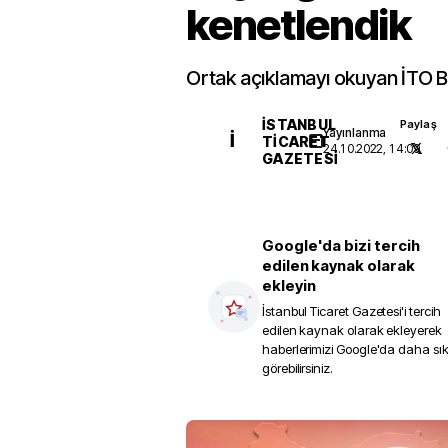
kenetlendik
Ortak açıklamayı okuyan İTO 
İSTANBUL
Paylaş
Yayınlanma
İ
TICARET
24.10.2022, 14:09
GAZETESI
Google'da bizi tercih
edilen kaynak olarak
ekleyin
İstanbul Ticaret Gazetesi
'i tercih
edilen kaynak olarak ekleyerek
haberlerimizi Google'da daha sı
görebilirsiniz.