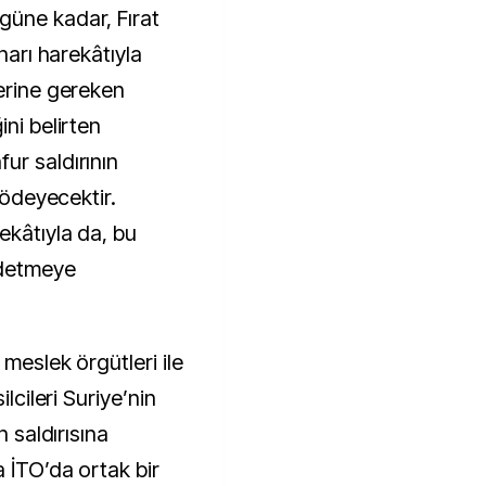
güne kadar, Fırat
ınarı harekâtıyla
lerine gereken
ini belirten
ur saldırının
i ödeyecektir.
ekâtıyla da, bu
detmeye
meslek örgütleri ile
ilcileri Suriye’nin
n saldırısına
 İTO’da ortak bir