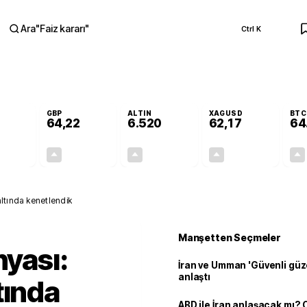
Ara
"
Faiz kararı
"
Ctrl K
RA
GBP
ALTIN
XAGUSD
BTC
64,22
6.520
62,17
64
+0,17%
+0,20%
+0,37%
+0,21%
0,10
0,13
24,33
0,13
altında kenetlendik
Manşetten Seçmeler
nyası:
İran ve Umman 'Güvenli güz
anlaştı
tında
ABD ile İran anlaşacak mı?