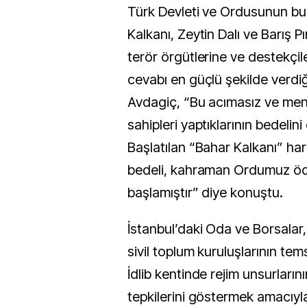
Türk Devleti ve Ordusunun bu
Kalkanı, Zeytin Dalı ve Barış P
terör örgütlerine ve destekçi
cevabı en güçlü şekilde verdiğ
Avdagiç, “Bu acımasız ve menf
sahipleri yaptıklarının bedelin
Başlatılan “Bahar Kalkanı” har
bedeli, kahraman Ordumuz ö
başlamıştır” diye konuştu.
İstanbul’daki Oda ve Borsalar, 
sivil toplum kuruluşlarının tems
İdlib kentinde rejim unsurlarını
tepkilerini göstermek amacıyla