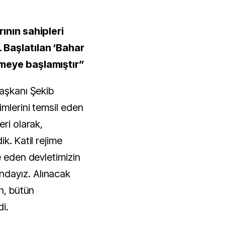
rının sahipleri
 Başlatılan ‘Bahar
emeye başlamıştır”
Başkanı Şekib
imlerini temsil eden
eri olarak,
k. Katil rejime
e eden devletimizin
dayız. Alınacak
ın, bütün
i.