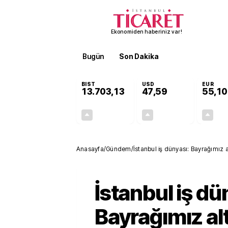
Ekonomiden haberiniz var!
Bugün
Son Dakika
Finans
EKST
BIST
USD
EUR
13.703,13
47,59
55,10
+0,11%
+0,04%
15,20
0,02
Anasayfa
/
Gündem
/
İstanbul iş dünyası: Bayrağımız 
İstanbul iş dü
Bayrağımız al