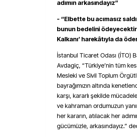
adımın arkasındayız”
- “Elbette bu acımasız saldı
bunun bedelini ödeyecektir.
Kalkanı’ harekâtıyla da öd
İstanbul Ticaret Odası (İTO) 
Avdagiç, “Türkiye’nin tüm kes
Mesleki ve Sivil Toplum Örgütl
bayrağımızın altında kenetlendi
karşı, kararlı şekilde mücadel
ve kahraman ordumuzun yanın
her kararın, atılacak her adım
gücümüzle, arkasındayız.” ded