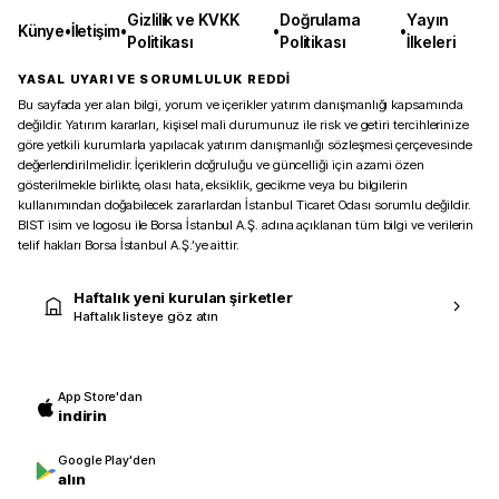
Gizlilik ve KVKK
Doğrulama
Yayın
Künye
•
İletişim
•
•
•
Politikası
Politikası
İlkeleri
YASAL UYARI VE SORUMLULUK REDDİ
Bu sayfada yer alan bilgi, yorum ve içerikler yatırım danışmanlığı kapsamında
değildir. Yatırım kararları, kişisel mali durumunuz ile risk ve getiri tercihlerinize
göre yetkili kurumlarla yapılacak yatırım danışmanlığı sözleşmesi çerçevesinde
değerlendirilmelidir. İçeriklerin doğruluğu ve güncelliği için azami özen
gösterilmekle birlikte, olası hata, eksiklik, gecikme veya bu bilgilerin
kullanımından doğabilecek zararlardan İstanbul Ticaret Odası sorumlu değildir.
BIST isim ve logosu ile Borsa İstanbul A.Ş. adına açıklanan tüm bilgi ve verilerin
telif hakları Borsa İstanbul A.Ş.’ye aittir.
Haftalık yeni kurulan şirketler
Haftalık listeye göz atın
App Store'dan
indirin
Google Play'den
alın