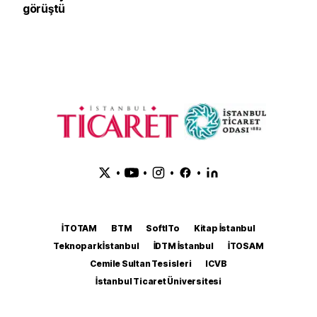
görüştü
•
•
•
•
İTOTAM
BTM
SoftITo
Kitap İstanbul
Teknopark İstanbul
İDTM İstanbul
İTOSAM
Cemile Sultan Tesisleri
ICVB
İstanbul Ticaret Üniversitesi