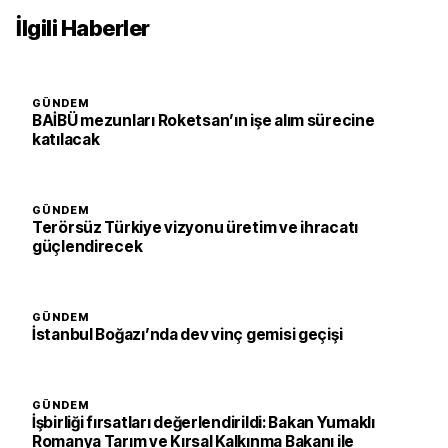
İlgili Haberler
GÜNDEM
BAİBÜ mezunları Roketsan’ın işe alım sürecine
katılacak
GÜNDEM
Terörsüz Türkiye vizyonu üretim ve ihracatı
güçlendirecek
GÜNDEM
İstanbul Boğazı’nda dev vinç gemisi geçişi
GÜNDEM
İşbirliği fırsatları değerlendirildi: Bakan Yumaklı
Romanya Tarım ve Kırsal Kalkınma Bakanı ile