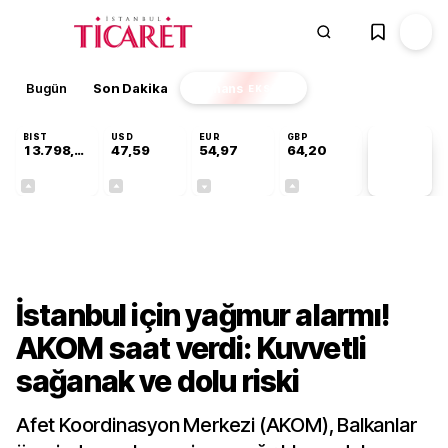
Bugün
Son Dakika
Finans
EKSTRA
BIST
USD
EUR
GBP
13.798,82
47,59
54,97
64,20
PİYASA
VERİLERİ
+0,70%
+0,05%
-0,07%
+0,15%
Gündem
İstanbul için yağmur alarmı!
AKOM saat verdi: Kuvvetli
sağanak ve dolu riski
Afet Koordinasyon Merkezi (AKOM), Balkanlar