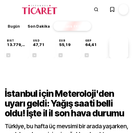
Bugün
Son Dakika
Finans
EKSTRA
BIST
USD
EUR
GBP
13.779,39
47,71
55,19
64,41
PİYASA
VERİLERİ
-0,14%
+0,18%
+0,32%
+0,38%
Gündem
İstanbul için Meteroloji'den
uyarı geldi: Yağış saati belli
oldu! İşte il il son hava durumu
Türkiye, bu hafta üç mevsimi bir arada yaşarken,