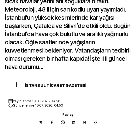
sıcak havalar yerini ani soğuklara bıraktı.
Meteoroloji, 48 il için sarı kodlu uyarı yayımladı.
İstanbul’un yüksek kesimlerinde kar yağışı
başlarken, Çatalca ve Silivri’de etkili oldu. Bugün
İstanbul’da hava çok bulutlu ve aralıklı yağmurlu
olacak. Öğle saatlerinde yağışların
kuvvetlenmesi bekleniyor. Vatandaşların tedbirli
olması gereken bir hafta kapıda! İşte il il güncel
hava durumu...
İ
İSTANBUL TICARET GAZETESI
Yayınlanma
19.03.2025, 14:20
Güncellenme
10.07.2026, 04:50
Paylaş
N