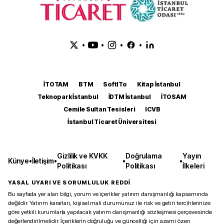
•
•
•
•
İTOTAM
BTM
SoftITo
Kitap İstanbul
Teknopark İstanbul
İDTM İstanbul
İTOSAM
Cemile Sultan Tesisleri
ICVB
İstanbul Ticaret Üniversitesi
Gizlilik ve KVKK
Doğrulama
Yayın
Künye
•
İletişim
•
•
•
Politikası
Politikası
İlkeleri
YASAL UYARI VE SORUMLULUK REDDİ
Bu sayfada yer alan bilgi, yorum ve içerikler yatırım danışmanlığı kapsamında
değildir. Yatırım kararları, kişisel mali durumunuz ile risk ve getiri tercihlerinize
göre yetkili kurumlarla yapılacak yatırım danışmanlığı sözleşmesi çerçevesinde
değerlendirilmelidir. İçeriklerin doğruluğu ve güncelliği için azami özen