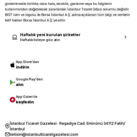
gösterilmekle birlikte, olası hata, eksiklik, gecikme veya bu bilgilerin
kullanımından doğabilecek zararlardan İstanbul Ticaret Odası sorumlu değildir.
BIST isim ve logosu ile Borsa İstanbul A.Ş. adına açıklanan tüm bilgi ve verilerin
telif hakları Borsa İstanbul A.Ş.’ye aittir.
Haftalık yeni kurulan şirketler
Haftalık listeye göz atın
App Store'dan
indirin
Google Play'den
alın
App Galeri ile
keşfedin
İstanbul Ticaret Gazetesi · Reşadiye Cad. Eminönü 34112 Fatih/
İstanbul
iletisim@istanbulticaretgazetesi.com