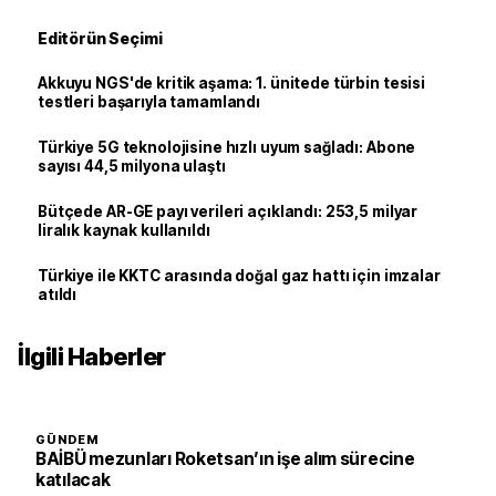
Editörün Seçimi
Akkuyu NGS'de kritik aşama: 1. ünitede türbin tesisi
testleri başarıyla tamamlandı
Türkiye 5G teknolojisine hızlı uyum sağladı: Abone
sayısı 44,5 milyona ulaştı
Bütçede AR-GE payı verileri açıklandı: 253,5 milyar
liralık kaynak kullanıldı
Türkiye ile KKTC arasında doğal gaz hattı için imzalar
atıldı
İlgili Haberler
GÜNDEM
BAİBÜ mezunları Roketsan’ın işe alım sürecine
katılacak