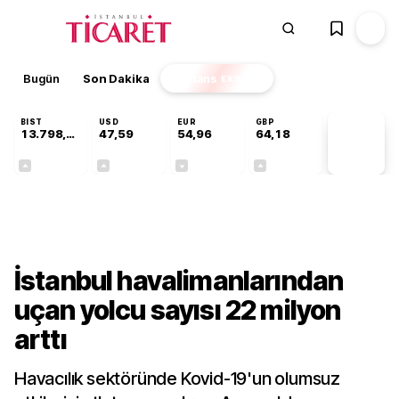
Bugün
Son Dakika
Finans
EKSTRA
BIST
USD
EUR
GBP
13.798,82
47,59
54,96
64,18
PİYASA
VERİLERİ
+0,70%
+0,06%
-0,09%
+0,14%
Gündem
İstanbul havalimanlarından
uçan yolcu sayısı 22 milyon
arttı
Havacılık sektöründe Kovid-19'un olumsuz