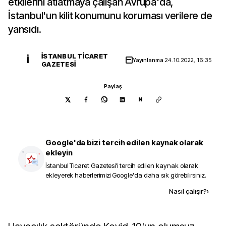
etkilerini atlatmaya çalışan Avrupa'da,
İstanbul'un kilit konumunu koruması verilere de
yansıdı.
İSTANBUL TICARET
İ
Yayınlanma
24.10.2022, 16:35
GAZETESI
Paylaş
N
Google'da bizi tercih edilen kaynak olarak
ekleyin
İstanbul Ticaret Gazetesi
'i tercih edilen kaynak olarak
ekleyerek haberlerimizi Google'da daha sık görebilirsiniz.
Kaynak ekle
Nasıl çalışır?
›