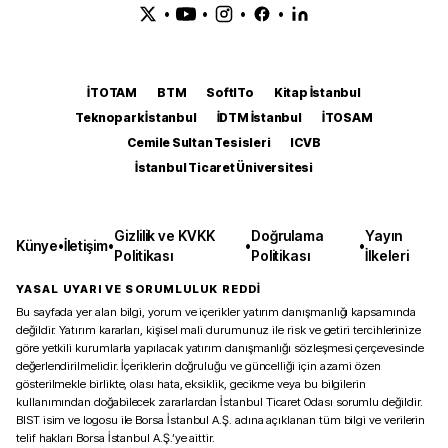
•
•
•
•
İTOTAM
BTM
SoftITo
Kitap İstanbul
Teknopark İstanbul
İDTM İstanbul
İTOSAM
Cemile Sultan Tesisleri
ICVB
İstanbul Ticaret Üniversitesi
Gizlilik ve KVKK
Doğrulama
Yayın
Künye
•
İletişim
•
•
•
Politikası
Politikası
İlkeleri
YASAL UYARI VE SORUMLULUK REDDİ
Bu sayfada yer alan bilgi, yorum ve içerikler yatırım danışmanlığı kapsamında
değildir. Yatırım kararları, kişisel mali durumunuz ile risk ve getiri tercihlerinize
göre yetkili kurumlarla yapılacak yatırım danışmanlığı sözleşmesi çerçevesinde
değerlendirilmelidir. İçeriklerin doğruluğu ve güncelliği için azami özen
gösterilmekle birlikte, olası hata, eksiklik, gecikme veya bu bilgilerin
kullanımından doğabilecek zararlardan İstanbul Ticaret Odası sorumlu değildir.
BIST isim ve logosu ile Borsa İstanbul A.Ş. adına açıklanan tüm bilgi ve verilerin
telif hakları Borsa İstanbul A.Ş.’ye aittir.