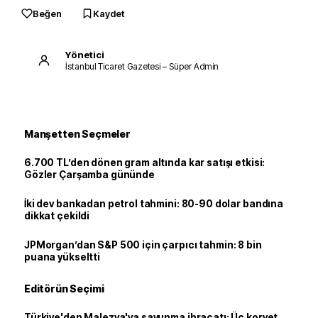
Beğen
Kaydet
Yönetici
İstanbul Ticaret Gazetesi – Süper Admin
Manşetten Seçmeler
6.700 TL’den dönen gram altında kar satışı etkisi:
Gözler Çarşamba gününde
İki dev bankadan petrol tahmini: 80-90 dolar bandına
dikkat çekildi
JPMorgan’dan S&P 500 için çarpıcı tahmin: 8 bin
puana yükseltti
Editörün Seçimi
Türkiye'den Malezya'ya savunma ihracatı: Üç korvet