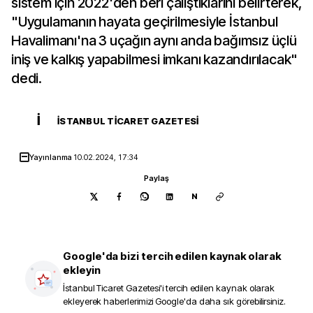
sistem için 2022'den beri çalıştıklarını belirterek,
"Uygulamanın hayata geçirilmesiyle İstanbul
Havalimanı'na 3 uçağın aynı anda bağımsız üçlü
iniş ve kalkış yapabilmesi imkanı kazandırılacak"
dedi.
İ
İSTANBUL TICARET GAZETESI
Yayınlanma
10.02.2024, 17:34
Paylaş
N
Google'da bizi tercih edilen kaynak olarak
ekleyin
İstanbul Ticaret Gazetesi
'i tercih edilen kaynak olarak
ekleyerek haberlerimizi Google'da daha sık görebilirsiniz.