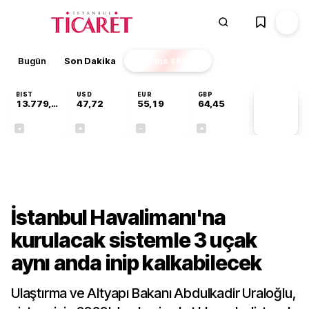
Bugün
Son Dakika
Finans
EKSTRA
BIST
USD
EUR
GBP
13.779,39
47,72
55,19
64,45
PİYASA
VERİLERİ
-0,14%
+0,02%
+0,00%
+0,05%
Sektörel
İstanbul Havalimanı'na
kurulacak sistemle 3 uçak
aynı anda inip kalkabilecek
Ulaştırma ve Altyapı Bakanı Abdulkadir Uraloğlu,