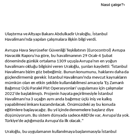
Kaynak ekle
Nasıl çalışır?
›
Ulaştırma ve Altyapı Bakanı Abdulkadir Uraloğlu, İstanbul
Havalimanı'nda yapılan çalışmalara ilişkin bilgi verdi.
Avrupa Hava Seyrüsefer Güvenliği Teşkilatının (Eurocontrol) Avrupa
Havacılık Raporu'na göre, bu havalimanının 29 Ocak-4 Şubat
döneminde günlük ortalama 1309 uçuşla Avrupa'nın en yoğun
havalimanı olduğu bilgisini veren Uraloğlu, şunları kaydetti: "İstanbul
Havalimanı bizim göz bebeğimiz. Bunun konumunu, haklarını daha da
güçlendirmemiz gerekir. İstanbul Havalimanı'nda mevcut kaynakların
mümkün olan en etkin şekilde kullanılabilmesi amacıyla 'Eş Zamanlı
Bağımsız Üçlü Paralel Pist Operasyonları' uygulaması için çalışmalar
2022'de başlatılmıştı. Projenin hayata geçirilmesiyle İstanbul
Havalimanı'na 3 uçağın aynı anda bağımsız üçlü iniş ve kalkış
yapabilmesi imkanı kazandırılacak. Önümüzdeki ay bu konuda
eğitimlere başlayacağız. Bu yıl içinde denemelere başlarız diye
düşünüyorum. Bu sistem dünyada sadece ABD'de var, Avrupa'da yok.
Türkiye'de açtığımızda Avrupa'da ilk olacak."
Uraloğlu, bu uygulamanın kullanılmaya başlanmasıyla İstanbul