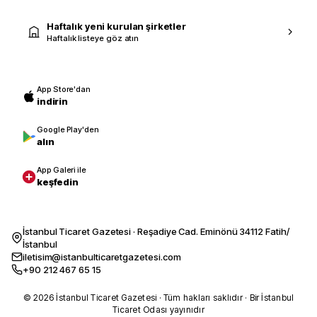
Haftalık yeni kurulan şirketler
Haftalık listeye göz atın
App Store'dan
indirin
Google Play'den
alın
App Galeri ile
keşfedin
İstanbul Ticaret Gazetesi · Reşadiye Cad. Eminönü 34112 Fatih/
İstanbul
iletisim@istanbulticaretgazetesi.com
+90 212 467 65 15
© 2026 İstanbul Ticaret Gazetesi · Tüm hakları saklıdır · Bir İstanbul
Ticaret Odası yayınıdır