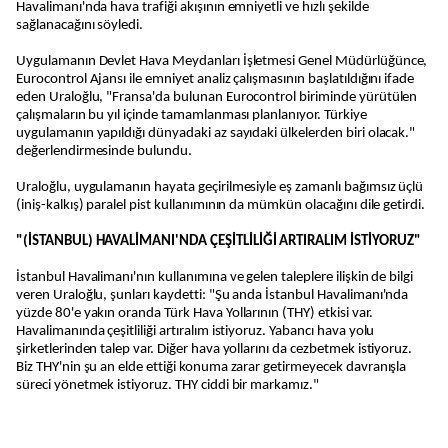
Havalimanı'nda hava trafiği akışının emniyetli ve hızlı şekilde
sağlanacağını söyledi.
Uygulamanın Devlet Hava Meydanları İşletmesi Genel Müdürlüğünce,
Eurocontrol Ajansı ile emniyet analiz çalışmasının başlatıldığını ifade
eden Uraloğlu, "Fransa'da bulunan Eurocontrol biriminde yürütülen
çalışmaların bu yıl içinde tamamlanması planlanıyor. Türkiye
uygulamanın yapıldığı dünyadaki az sayıdaki ülkelerden biri olacak."
değerlendirmesinde bulundu.
Uraloğlu, uygulamanın hayata geçirilmesiyle eş zamanlı bağımsız üçlü
(iniş-kalkış) paralel pist kullanımının da mümkün olacağını dile getirdi.
"(İSTANBUL) HAVALİMANI'NDA ÇEŞİTLİLİĞİ ARTIRALIM İSTİYORUZ"
İstanbul Havalimanı'nın kullanımına ve gelen taleplere ilişkin de bilgi
veren Uraloğlu, şunları kaydetti: "Şu anda İstanbul Havalimanı'nda
yüzde 80'e yakın oranda Türk Hava Yollarının (THY) etkisi var.
Havalimanında çeşitliliği artıralım istiyoruz. Yabancı hava yolu
şirketlerinden talep var. Diğer hava yollarını da cezbetmek istiyoruz.
Biz THY'nin şu an elde ettiği konuma zarar getirmeyecek davranışla
süreci yönetmek istiyoruz. THY ciddi bir markamız."