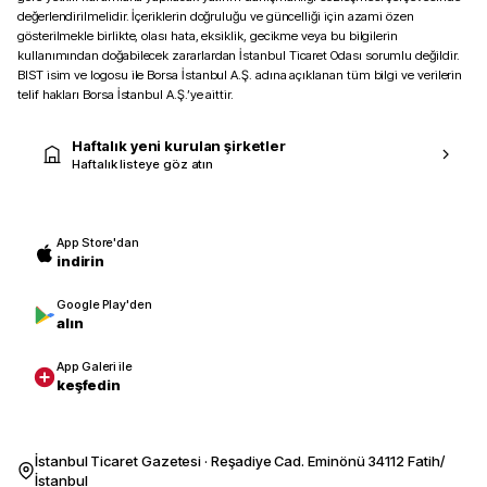
değerlendirilmelidir. İçeriklerin doğruluğu ve güncelliği için azami özen
gösterilmekle birlikte, olası hata, eksiklik, gecikme veya bu bilgilerin
kullanımından doğabilecek zararlardan İstanbul Ticaret Odası sorumlu değildir.
BIST isim ve logosu ile Borsa İstanbul A.Ş. adına açıklanan tüm bilgi ve verilerin
telif hakları Borsa İstanbul A.Ş.’ye aittir.
Haftalık yeni kurulan şirketler
Haftalık listeye göz atın
App Store'dan
indirin
Google Play'den
alın
App Galeri ile
keşfedin
İstanbul Ticaret Gazetesi · Reşadiye Cad. Eminönü 34112 Fatih/
İstanbul