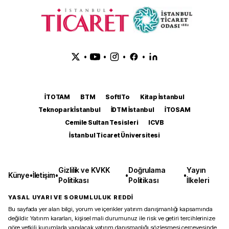
•
•
•
•
İTOTAM
BTM
SoftITo
Kitap İstanbul
Teknopark İstanbul
İDTM İstanbul
İTOSAM
Cemile Sultan Tesisleri
ICVB
İstanbul Ticaret Üniversitesi
Gizlilik ve KVKK
Doğrulama
Yayın
Künye
•
İletişim
•
•
•
Politikası
Politikası
İlkeleri
YASAL UYARI VE SORUMLULUK REDDİ
Bu sayfada yer alan bilgi, yorum ve içerikler yatırım danışmanlığı kapsamında
değildir. Yatırım kararları, kişisel mali durumunuz ile risk ve getiri tercihlerinize
göre yetkili kurumlarla yapılacak yatırım danışmanlığı sözleşmesi çerçevesinde