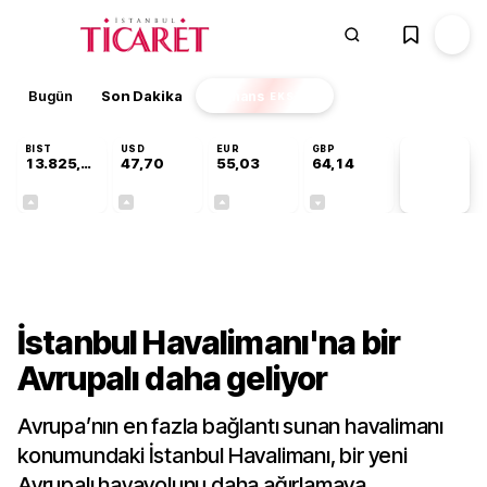
Bugün
Son Dakika
Finans
EKSTRA
BIST
USD
EUR
GBP
13.825,88
47,70
55,03
64,14
PİYASA
VERİLERİ
+0,20%
+0,17%
+0,03%
-0,05%
Sektörel
İstanbul Havalimanı'na bir
Avrupalı daha geliyor
Avrupa’nın en fazla bağlantı sunan havalimanı
konumundaki İstanbul Havalimanı, bir yeni
Avrupalı havayolunu daha ağırlamaya