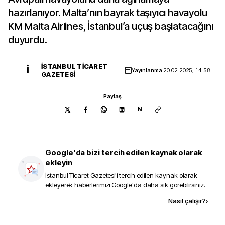
hazırlanıyor. Malta’nın bayrak taşıyıcı havayolu
KM Malta Airlines, İstanbul’a uçuş başlatacağını
duyurdu.
İSTANBUL TICARET
İ
Yayınlanma
20.02.2025, 14:58
GAZETESI
Paylaş
N
Google'da bizi tercih edilen kaynak olarak
ekleyin
İstanbul Ticaret Gazetesi
'i tercih edilen kaynak olarak
ekleyerek haberlerimizi Google'da daha sık görebilirsiniz.
Kaynak ekle
Nasıl çalışır?
›