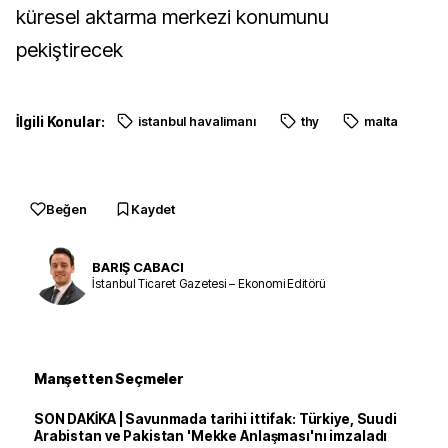
küresel aktarma merkezi konumunu
pekiştirecek
İlgili Konular:
istanbul havalimanı
thy
malta
Beğen
Kaydet
BARIŞ CABACI
İstanbul Ticaret Gazetesi – Ekonomi Editörü
Manşetten Seçmeler
SON DAKİKA | Savunmada tarihi ittifak: Türkiye, Suudi
Arabistan ve Pakistan 'Mekke Anlaşması'nı imzaladı