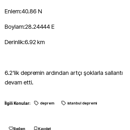
Enlem:40.86 N
Boylam:28.24444 E
Derinlik:6.92 km
6.2'lik depremin ardından artçı şoklarla sallantı
devam etti.
İlgili Konular:
deprem
istanbul depremi
Beğen
Kaydet