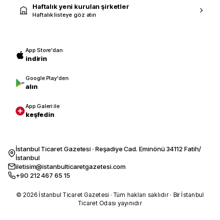
Haftalık yeni kurulan şirketler
Haftalık listeye göz atın
App Store'dan
indirin
Google Play'den
alın
App Galeri ile
keşfedin
İstanbul Ticaret Gazetesi · Reşadiye Cad. Eminönü 34112 Fatih/
İstanbul
iletisim@istanbulticaretgazetesi.com
+90 212 467 65 15
© 2026 İstanbul Ticaret Gazetesi · Tüm hakları saklıdır · Bir İstanbul
Ticaret Odası yayınıdır