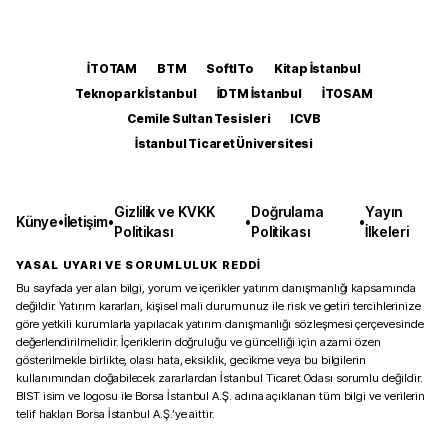
İTOTAM
BTM
SoftITo
Kitap İstanbul
Teknopark İstanbul
İDTM İstanbul
İTOSAM
Cemile Sultan Tesisleri
ICVB
İstanbul Ticaret Üniversitesi
Gizlilik ve KVKK
Doğrulama
Yayın
Künye
•
İletişim
•
•
•
Politikası
Politikası
İlkeleri
YASAL UYARI VE SORUMLULUK REDDİ
Bu sayfada yer alan bilgi, yorum ve içerikler yatırım danışmanlığı kapsamında
değildir. Yatırım kararları, kişisel mali durumunuz ile risk ve getiri tercihlerinize
göre yetkili kurumlarla yapılacak yatırım danışmanlığı sözleşmesi çerçevesinde
değerlendirilmelidir. İçeriklerin doğruluğu ve güncelliği için azami özen
gösterilmekle birlikte, olası hata, eksiklik, gecikme veya bu bilgilerin
kullanımından doğabilecek zararlardan İstanbul Ticaret Odası sorumlu değildir.
BIST isim ve logosu ile Borsa İstanbul A.Ş. adına açıklanan tüm bilgi ve verilerin
telif hakları Borsa İstanbul A.Ş.’ye aittir.