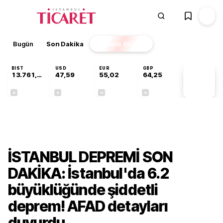
Bugün
Son Dakika
Finans
EKSTRA
BIST
USD
EUR
GBP
13.761,13
47,59
55,02
64,25
PİYASA
VERİLERİ
+0,42%
+0,06%
+0,03%
+0,25%
Gündem
İSTANBUL DEPREMİ SON
DAKİKA: İstanbul'da 6.2
büyüklüğünde şiddetli
deprem! AFAD detayları
duyurdu