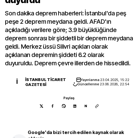
Son dakika deprem haberleri: İstanbul'da peş
peşe 2 deprem meydana geldi. AFAD'ın
açıkladığı verilere göre; 3.9 büyüklüğünde
deprem sonrası bir şiddetli bir deprem meydana
geldi. Merkez üssü Silivri açıkları olarak
açıklanan depremin şiddeti 6.2 olarak
duyuruldu. Deprem çevre illerden de hissedildi.
İSTANBUL TICARET
Yayınlanma
23.04.2025, 15:22
İ
GAZETESI
Güncellenme
23.06.2026, 22:54
Paylaş
N
Google'da bizi tercih edilen kaynak olarak