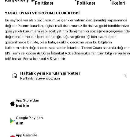
Politikası
Politikası
İlkeleri
YASAL UYARI VE SORUMLULUK REDDİ
Bu sayfada yer alan bilgi, yorum ve içerikler yatırım danışmanlığı kapsamında
değildir. Yatırım kararları, kişisel mali durumunuz ile risk ve getiri tercihlerinize
göre yetkili kurumlarla yapılacak yatırım danışmanlığı sözleşmesi çerçevesinde
değerlendirilmelidir. İçeriklerin doğruluğu ve güncelliği için azami özen
gösterilmekle birlikte, olası hata, eksiklik, gecikme veya bu bilgilerin
kullanımından doğabilecek zararlardan İstanbul Ticaret Odası sorumlu değildir.
BIST isim ve logosu ile Borsa İstanbul A.Ş. adına açıklanan tüm bilgi ve verilerin
telif hakları Borsa İstanbul A.Ş.’ye aittir.
Haftalık yeni kurulan şirketler
Haftalık listeye göz atın
App Store'dan
indirin
Google Play'den
alın
App Galeri ile