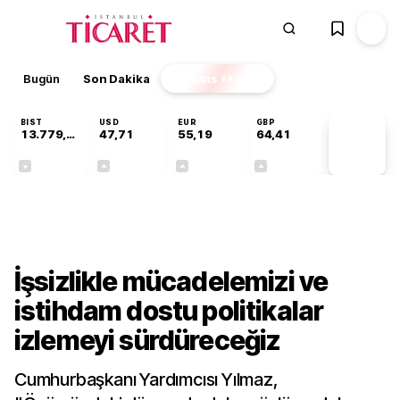
Bugün
Son Dakika
Finans
EKSTRA
BIST
USD
EUR
GBP
13.779,39
47,71
55,19
64,41
PİYASA
VERİLERİ
-0,14%
+0,18%
+0,32%
+0,38%
Gündem
İşsizlikle mücadelemizi ve
istihdam dostu politikalar
izlemeyi sürdüreceğiz
Cumhurbaşkanı Yardımcısı Yılmaz,