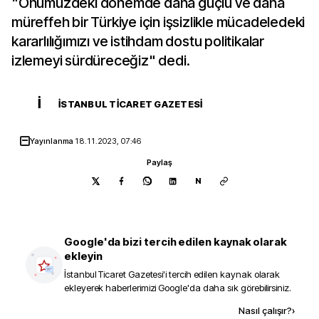
"Önümüzdeki dönemde daha güçlü ve daha
müreffeh bir Türkiye için işsizlikle mücadeledeki
kararlılığımızı ve istihdam dostu politikalar
izlemeyi sürdüreceğiz" dedi.
İ
İSTANBUL TICARET GAZETESI
Yayınlanma
18.11.2023, 07:46
Paylaş
N
Google'da bizi tercih edilen kaynak olarak
ekleyin
İstanbul Ticaret Gazetesi
'i tercih edilen kaynak olarak
ekleyerek haberlerimizi Google'da daha sık görebilirsiniz.
Kaynak ekle
Nasıl çalışır?
›