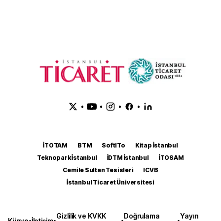
•
•
•
•
İTOTAM
BTM
SoftITo
Kitap İstanbul
Teknopark İstanbul
İDTM İstanbul
İTOSAM
Cemile Sultan Tesisleri
ICVB
İstanbul Ticaret Üniversitesi
Gizlilik ve KVKK
Doğrulama
Yayın
Künye
•
İletişim
•
•
•