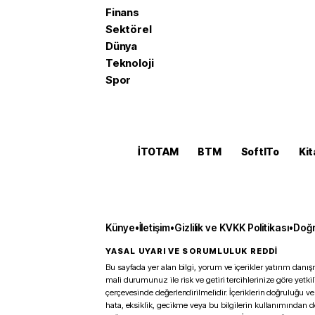
Finans
Sektörel
Dünya
Teknoloji
Spor
İTOTAM
BTM
SoftITo
Kit
Künye
•
İletişim
•
Gizlilik ve KVKK Politikası
•
Doğr
YASAL UYARI VE SORUMLULUK REDDİ
Bu sayfada yer alan bilgi, yorum ve içerikler yatırım danışm
mali durumunuz ile risk ve getiri tercihlerinize göre yetk
çerçevesinde değerlendirilmelidir. İçeriklerin doğruluğu ve
hata, eksiklik, gecikme veya bu bilgilerin kullanımından 