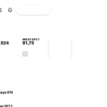
ÜYE
CANLI BORSA
Girişi
BRENTSPOT
.524
81,75
PİYASA
VERİLERİ
-0,32%
+3,60%
+0,00
2,84
ojeye 914
mi 187,2