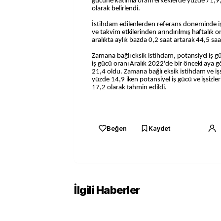
gücüne katılma oranı erkeklerde yüzde 71,9
olarak belirlendi.
İstihdam edilenlerden referans döneminde i
ve takvim etkilerinden arındırılmış haftalık or
aralıkta aylık bazda 0,2 saat artarak 44,5 saa
Zamana bağlı eksik istihdam, potansiyel iş gü
iş gücü oranı Aralık 2022'de bir önceki aya g
21,4 oldu. Zamana bağlı eksik istihdam ve işs
yüzde 14,9 iken potansiyel iş gücü ve işsizle
17,2 olarak tahmin edildi.
Beğen
Kaydet
İlgili Haberler