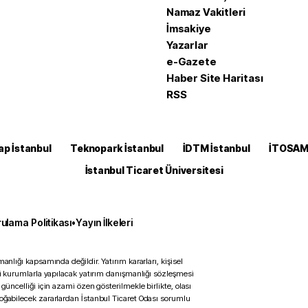
Namaz Vakitleri
İmsakiye
Yazarlar
e-Gazete
Haber Site Haritası
RSS
ap İstanbul
Teknopark İstanbul
İDTM İstanbul
İTOSA
İstanbul Ticaret Üniversitesi
ulama Politikası
•
Yayın İlkeleri
anlığı kapsamında değildir. Yatırım kararları, kişisel
ili kurumlarla yapılacak yatırım danışmanlığı sözleşmesi
 güncelliği için azami özen gösterilmekle birlikte, olası
doğabilecek zararlardan İstanbul Ticaret Odası sorumlu