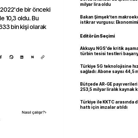
milyar lira oldu
k 2022'de bir önceki
e 10,3 oldu. Bu
Bakan Şimşek’ten makroek
istikrar vurgusu: Ekonomim
33 bin kişi olarak
dayanıklılığını daha da güç
Editörün Seçimi
Akkuyu NGS'de kritik aşama:
türbin tesisi testleri başarı
N
tamamlandı
Türkiye 5G teknolojisine hı
sağladı: Abone sayısı 44,5 
ulaştı
Bütçede AR-GE payı verileri
253,5 milyar liralık kaynak k
Kaynak ekle
Türkiye ile KKTC arasında 
hattı için imzalar atıldı
Nasıl çalışır?
›
k