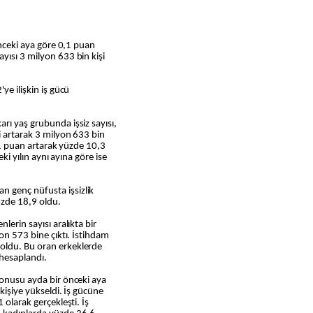
önceki aya göre 0,1 puan
yısı 3 milyon 633 bin kişi
ye ilişkin iş gücü
rı yaş grubunda işsiz sayısı,
i artarak 3 milyon 633 bin
0,1 puan artarak yüzde 10,3
eki yılın aynı ayına göre ise
 genç nüfusta işsizlik
yüzde 18,9 oldu.
lerin sayısı aralıkta bir
yon 573 bine çıktı. İstihdam
oldu. Bu oran erkeklerde
hesaplandı.
konusu ayda bir önceki aya
 kişiye yükseldi. İş gücüne
 olarak gerçekleşti. İş