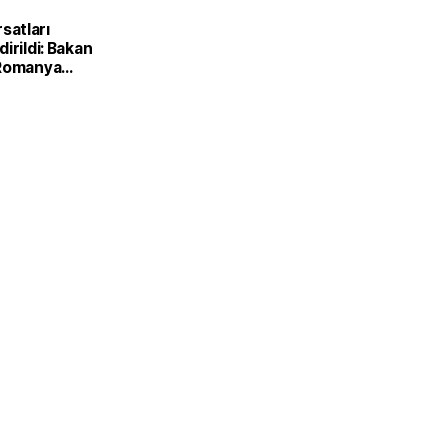
ırsatları
irildi: Bakan
 Romanya
Kırsal
Bakanı ile