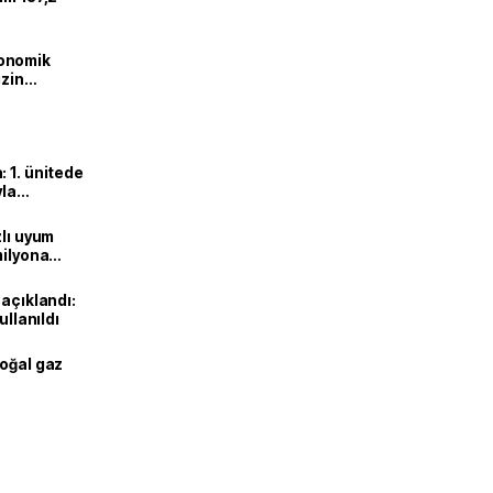
onomik
izin
lendirdik
 1. ünitede
yla
zlı uyum
milyona
 açıklandı:
ullanıldı
doğal gaz