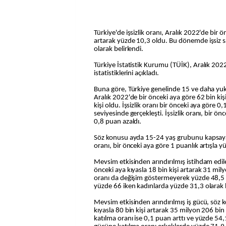
Türkiye'de işsizlik oranı, Aralık 2022'de bir 
artarak yüzde 10,3 oldu. Bu dönemde işsiz sa
olarak belirlendi.
Türkiye İstatistik Kurumu (TÜİK), Aralık 2022'
istatistiklerini açıkladı.
Buna göre, Türkiye genelinde 15 ve daha yuka
Aralık 2022'de bir önceki aya göre 62 bin kiş
kişi oldu. İşsizlik oranı bir önceki aya göre 
seviyesinde gerçekleşti. İşsizlik oranı, bir önc
0,8 puan azaldı.
Söz konusu ayda 15-24 yaş grubunu kapsayan
oranı, bir önceki aya göre 1 puanlık artışla 
Mevsim etkisinden arındırılmış istihdam edilen
önceki aya kıyasla 18 bin kişi artarak 31 mil
oranı da değişim göstermeyerek yüzde 48,5 
yüzde 66 iken kadınlarda yüzde 31,3 olarak 
Mevsim etkisinden arındırılmış iş gücü, söz 
kıyasla 80 bin kişi artarak 35 milyon 206 bin
katılma oranı ise 0,1 puan arttı ve yüzde 54,1