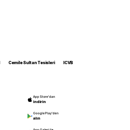
M
Cemile Sultan Tesisleri
ICVB
App Store'dan
indirin
Google Play'den
alın
App Galeri ile