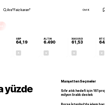
Ara
"
Faiz kararı
"
Ctrl K
RA
GBP
ALTIN
XAGUSD
BTC
64,19
6.490
61,53
64
-0,08%
+0,15%
-0,10%
-0,82%
-0,04
0,09
-6,40
-0,51
Manşetten Seçmeler
ta yüzde
Sıfır atık hedefi için 161 pr
milyon liralık destek
Borsa İstanbul’da işlem hac