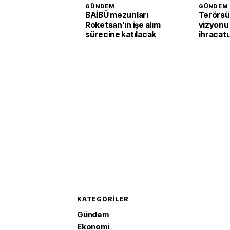
GÜNDEM
GÜNDEM
BAİBÜ mezunları
Terörsü
Roketsan’ın işe alım
vizyonu
sürecine katılacak
ihracatı
güçlend
KATEGORILER
Gündem
Ekonomi