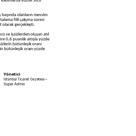
, kadınlarda yüzde 36,6
ş başında olanların mevsim
talama fiili çalışma süresi
t olarak gerçekleşti.
cü ve işsizlerden oluşan atıl
öre 0,6 puanlık artışla yüzde
izlerin bütünleşik oranı
rin bütünleşik oranı yüzde
Yönetici
İstanbul Ticaret Gazetesi –
Süper Admin