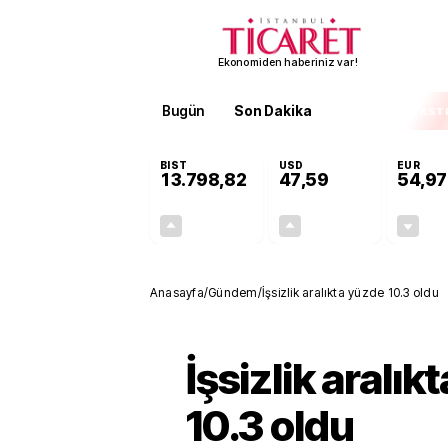
Ekonomiden haberiniz var!
Bugün
Son Dakika
Finans
EKST
BIST
USD
EUR
13.798,82
47,59
54,97
+0,70%
+0,05%
95,68
0,03
Anasayfa
/
Gündem
/
İşsizlik aralıkta yüzde 10.3 oldu
İşsizlik aralık
10.3 oldu