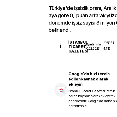
Türkiye'de işsizlik oranı, Aralı
aya göre 0,1 puan artarak yüzd
dönemde işsiz sayısı 3 milyon 6
belirlendi.
İSTANBUL
Paylaş
Yayınlanma
İ
TICARET
10.02.2023, 14:19
GAZETESI
Google'da bizi tercih
edilen kaynak olarak
ekleyin
İstanbul Ticaret Gazetesi
'i tercih
edilen kaynak olarak ekleyerek
haberlerimizi Google'da daha sı
görebilirsiniz.