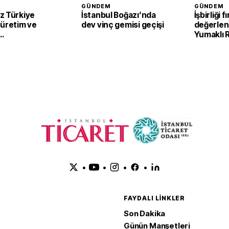
GÜNDEM
GÜNDEM
z Türkiye
İstanbul Boğazı’nda
İşbirliği f
 üretim ve
dev vinç gemisi geçişi
değerlend
Yumaklı
irecek
Tarım ve 
Kalkınma 
görüştü
•
•
•
•
FAYDALI LINKLER
Son Dakika
Günün Manşetleri