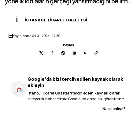
yönelik iddiaların gerçeği yansıtmadığını belirtti.
İ
İSTANBUL TICARET GAZETESI
Yayınlanma
04.01.2024, 17:39
Paylaş
N
Google'da bizi tercih edilen kaynak olarak
ekleyin
İstanbul Ticaret Gazetesi
'i tercih edilen kaynak olarak
ekleyerek haberlerimizi Google'da daha sık görebilirsiniz.
Kaynak ekle
Nasıl çalışır?
›