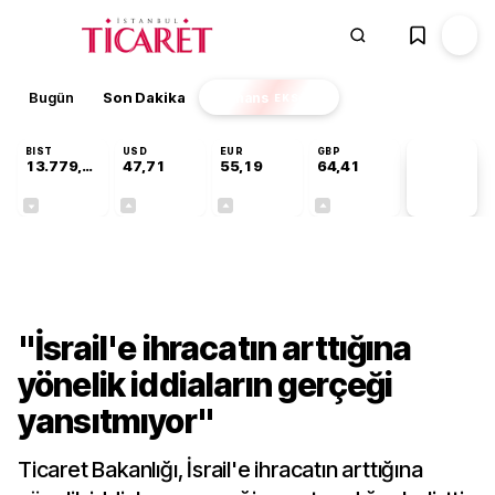
Bugün
Son Dakika
Finans
EKSTRA
BIST
USD
EUR
GBP
13.779,39
47,71
55,19
64,41
PİYASA
VERİLERİ
-0,14%
+0,18%
+0,32%
+0,38%
Gündem
"İsrail'e ihracatın arttığına
yönelik iddiaların gerçeği
yansıtmıyor"
Ticaret Bakanlığı, İsrail'e ihracatın arttığına