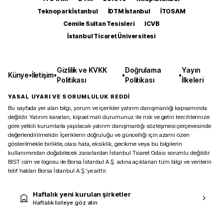
Teknopark İstanbul
İDTM İstanbul
İTOSAM
Cemile Sultan Tesisleri
ICVB
İstanbul Ticaret Üniversitesi
Gizlilik ve KVKK
Doğrulama
Yayın
Künye
•
İletişim
•
•
•
Politikası
Politikası
İlkeleri
YASAL UYARI VE SORUMLULUK REDDİ
Bu sayfada yer alan bilgi, yorum ve içerikler yatırım danışmanlığı kapsamında
değildir. Yatırım kararları, kişisel mali durumunuz ile risk ve getiri tercihlerinize
göre yetkili kurumlarla yapılacak yatırım danışmanlığı sözleşmesi çerçevesinde
değerlendirilmelidir. İçeriklerin doğruluğu ve güncelliği için azami özen
gösterilmekle birlikte, olası hata, eksiklik, gecikme veya bu bilgilerin
kullanımından doğabilecek zararlardan İstanbul Ticaret Odası sorumlu değildir.
BIST isim ve logosu ile Borsa İstanbul A.Ş. adına açıklanan tüm bilgi ve verilerin
telif hakları Borsa İstanbul A.Ş.’ye aittir.
Haftalık yeni kurulan şirketler
Haftalık listeye göz atın