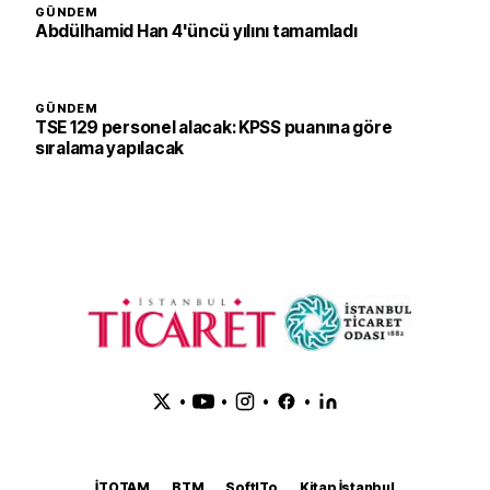
GÜNDEM
Abdülhamid Han 4'üncü yılını tamamladı
GÜNDEM
TSE 129 personel alacak: KPSS puanına göre
sıralama yapılacak
•
•
•
•
İTOTAM
BTM
SoftITo
Kitap İstanbul