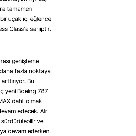
lara tamamen
z bir uçak içi eğlence
ss Class’a sahiptir.
rarası genişleme
 daha fazla noktaya
arttırıyor. Bu
 üç yeni Boeing 787
 MAX dahil olmak
devam edecek. Air
sürdürülebilir ve
aya devam ederken