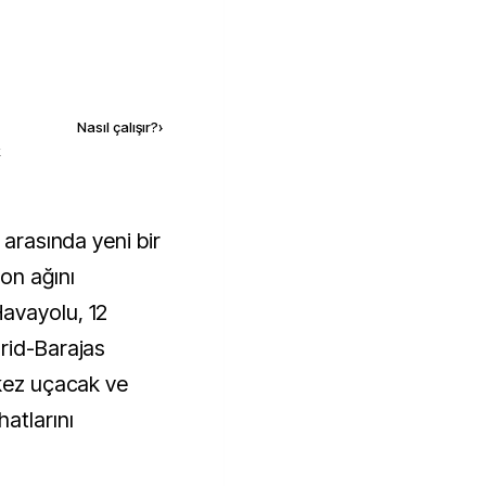
Kaynak ekle
Nasıl çalışır?
›
k
on ağını
avayolu, 12
rid-Barajas
 kez uçacak ve
atlarını