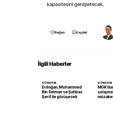
kapasitesini genişletecek.
Beğen
Kaydet
İlgili Haberler
GÜNDEM
GÜNDEM
Erdoğan, Muhammed
MGK’dan
Bin Selman ve Şahbaz
çatışmal
Şerif ile görüşecek
müzaker