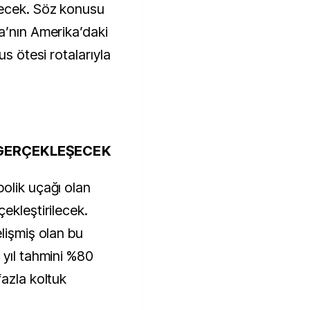
decek. Söz konusu
a’nın Amerika’daki
us ötesi rotalarıyla
 GERÇEKLEŞECEK
olik uçağı olan
ekleştirilecek.
lişmiş olan bu
 yıl tahmini %80
fazla koltuk