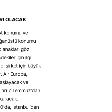
RI OLACAK
ist konumu ve
lağanüstü konumu
olanakları göz
ekiler için ilgi
ol şirket için büyük
. Air Europa,
başlayacak ve
nları 7 Temmuz’dan
ıkaracak.
0’da, İstanbul’dan