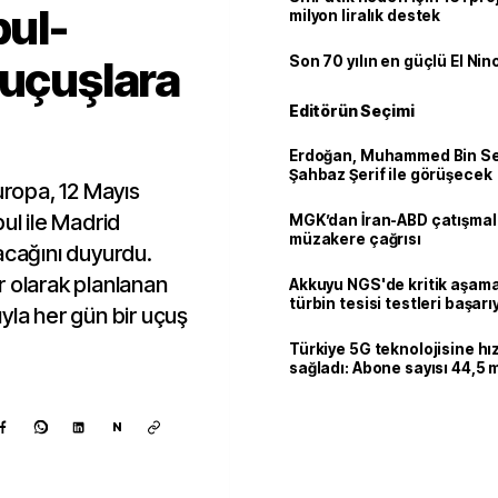
bul-
milyon liralık destek
 uçuşlara
Son 70 yılın en güçlü El Nin
Editörün Seçimi
Erdoğan, Muhammed Bin Se
Şahbaz Şerif ile görüşecek
uropa, 12 Mayıs
ul ile Madrid
MGK’dan İran-ABD çatışmala
müzakere çağrısı
acağını duyurdu.
r olarak planlanan
Akkuyu NGS'de kritik aşama:
türbin tesisi testleri başarı
yla her gün bir uçuş
tamamlandı
Türkiye 5G teknolojisine hı
sağladı: Abone sayısı 44,5 
ulaştı
N