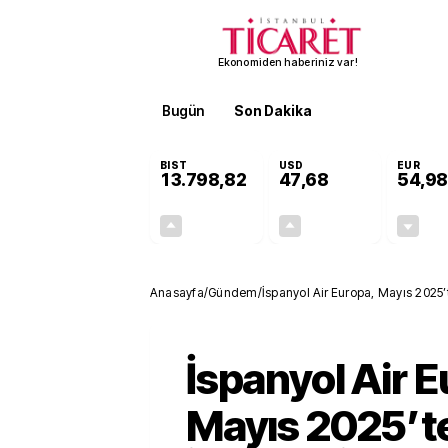
Ekonomiden haberiniz var!
Bugün
Son Dakika
Finans
EKST
BIST
USD
EUR
13.798,82
47,68
54,98
+0,70%
+0,11%
95,68
0,05
Anasayfa
/
Gündem
/
İspanyol Air Europa, Mayıs 2025’
başlıyor
İspanyol Air E
Mayıs 2025’t