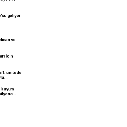
o’su geliyor
lman ve
rı için
 1. ünitede
yla
zlı uyum
milyona