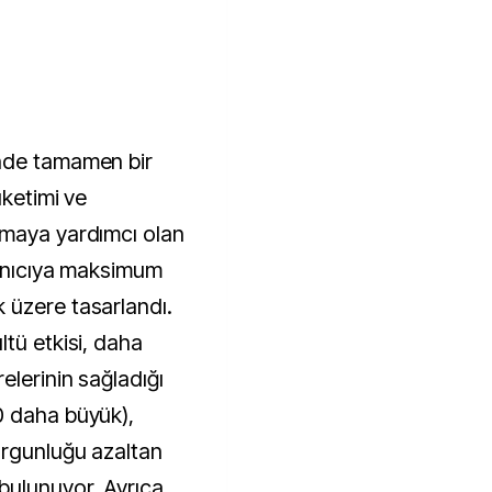
nde tamamen bir
üketimi ve
tmaya yardımcı olan
lanıcıya maksimum
 üzere tasarlandı.
tü etkisi, daha
elerinin sağladığı
0 daha büyük),
orgunluğu azaltan
bulunuyor. Ayrıca,