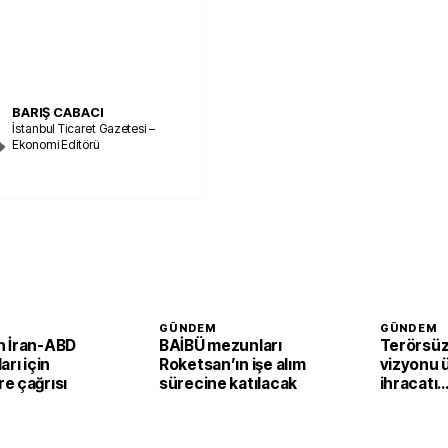
BARIŞ CABACI
İstanbul Ticaret Gazetesi –
Ekonomi Editörü
GÜNDEM
GÜNDEM
 İran-ABD
BAİBÜ mezunları
Terörsüz
arı için
Roketsan’ın işe alım
vizyonu 
e çağrısı
sürecine katılacak
ihracatı
güçlendi