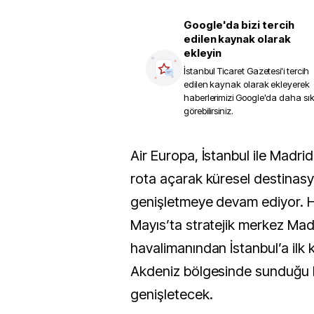
Google'da bizi tercih
edilen kaynak olarak
ekleyin
İstanbul Ticaret Gazetesi
'i tercih
edilen kaynak olarak ekleyerek
haberlerimizi Google'da daha sı
görebilirsiniz.
Air Europa, İstanbul ile Madrid arasında yeni bir
rota açarak küresel destinasy
genişletmeye devam ediyor. H
Mayıs’ta stratejik merkez Mad
havalimanından İstanbul’a ilk
Akdeniz bölgesinde sunduğu h
genişletecek.