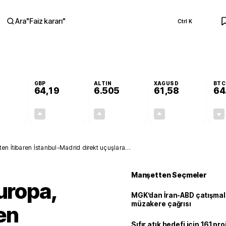
Ara
"
Faiz kararı
"
Ctrl K
RA
GBP
ALTIN
XAGUSD
BTC
64,19
6.505
61,58
64
-0,06%
+0,03%
+0,19%
+0,13%
-0,03
0,02
12,57
0,08
ten İtibaren İstanbul-Madrid direkt uçuşlara
Manşetten Seçmeler
uropa,
MGK’dan İran-ABD çatışmala
müzakere çağrısı
en
Sıfır atık hedefi için 161 pr