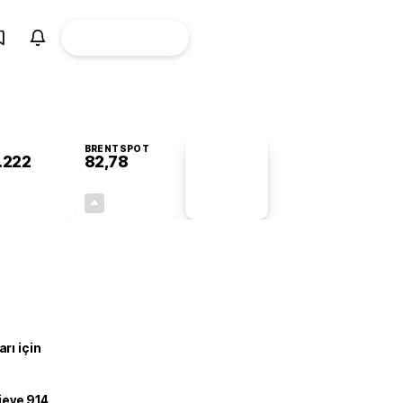
ÜYE
CANLI BORSA
Girişi
BRENTSPOT
.222
82,78
PİYASA
VERİLERİ
-0,75%
+4,90%
+0,00
3,87
rı için
ojeye 914