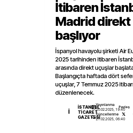
İtibaren İstan
Madrid direkt
başlıyor
İspanyol havayolu şirketi Air E
2025 tarihinden itibaren İstanb
arasında direkt uçuşlar başlat
Başlangıçta haftada dört sefe
uçuşlar, 7 Temmuz 2025 itibarı
düzenlenecek.
Yayınlanma
İSTANBUL
Paylaş
20.02.2025, 19:40
İ
TICARET
Güncellenme
GAZETESI
21.02.2025, 06:40