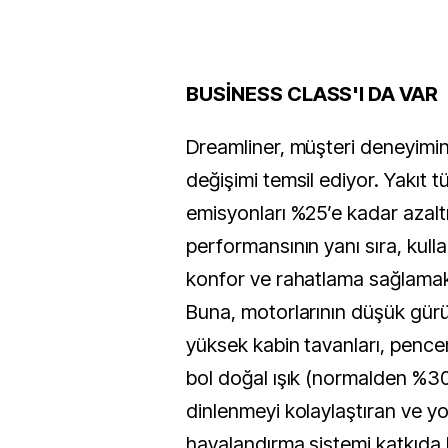
BUSİNESS CLASS'I DA VAR
Dreamliner, müşteri deneyimi
değişimi temsil ediyor. Yakıt t
emisyonları %25’e kadar azal
performansının yanı sıra, kul
konfor ve rahatlama sağlamak
Buna, motorlarının düşük gürül
yüksek kabin tavanları, pencer
bol doğal ışık (normalden %3
dinlenmeyi kolaylaştıran ve y
havalandırma sistemi katkıda 