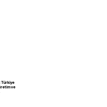
 Türkiye
üretim ve
recek