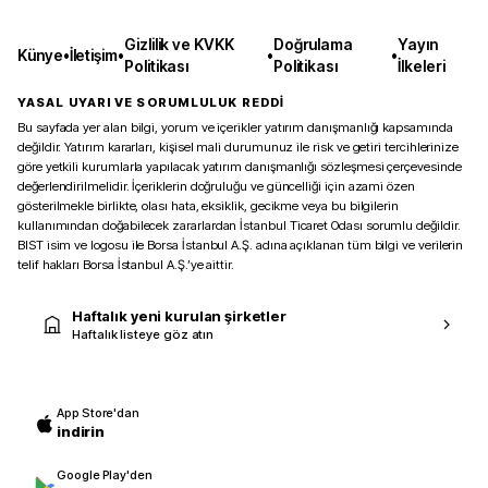
Gizlilik ve KVKK
Doğrulama
Yayın
Künye
•
İletişim
•
•
•
Politikası
Politikası
İlkeleri
YASAL UYARI VE SORUMLULUK REDDİ
Bu sayfada yer alan bilgi, yorum ve içerikler yatırım danışmanlığı kapsamında
değildir. Yatırım kararları, kişisel mali durumunuz ile risk ve getiri tercihlerinize
göre yetkili kurumlarla yapılacak yatırım danışmanlığı sözleşmesi çerçevesinde
değerlendirilmelidir. İçeriklerin doğruluğu ve güncelliği için azami özen
gösterilmekle birlikte, olası hata, eksiklik, gecikme veya bu bilgilerin
kullanımından doğabilecek zararlardan İstanbul Ticaret Odası sorumlu değildir.
BIST isim ve logosu ile Borsa İstanbul A.Ş. adına açıklanan tüm bilgi ve verilerin
telif hakları Borsa İstanbul A.Ş.’ye aittir.
Haftalık yeni kurulan şirketler
Haftalık listeye göz atın
App Store'dan
indirin
Google Play'den