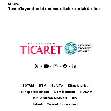
DÜNYA
Tunus’la yeni hedef üçüncü ülkelere ortak üretim
•
•
•
•
İTOTAM
BTM
SoftITo
Kitap İstanbul
Teknopark İstanbul
İDTM İstanbul
İTOSAM
Cemile Sultan Tesisleri
ICVB
İstanbul Ticaret Üniversitesi