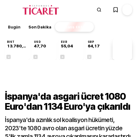
Bugün
Son Dakika
Finans
EKSTRA
BIST
USD
EUR
GBP
13.780,94
47,70
55,04
64,17
PİYASA
VERİLERİ
-0,13%
+0,17%
+0,04%
-0,01%
Dünya
İspanya'da asgari ücret 1080
Euro'dan 1134 Euro'ya çıkarıldı
İspanya'da azınlık sol koalisyon hükümeti,
2023'te 1080 avro olan asgari ücretin yüzde
5'lik zamla 1134 avroya çıkarılmasını kararlaştırdı.