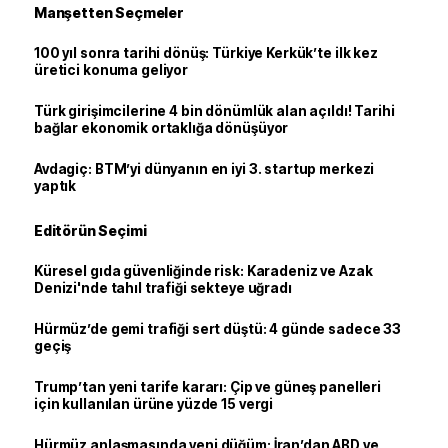
Manşetten Seçmeler
100 yıl sonra tarihi dönüş: Türkiye Kerkük’te ilk kez
üretici konuma geliyor
Türk girişimcilerine 4 bin dönümlük alan açıldı! Tarihi
bağlar ekonomik ortaklığa dönüşüyor
Avdagiç: BTM’yi dünyanın en iyi 3. startup merkezi
yaptık
Editörün Seçimi
Küresel gıda güvenliğinde risk: Karadeniz ve Azak
Denizi'nde tahıl trafiği sekteye uğradı
Hürmüz’de gemi trafiği sert düştü: 4 günde sadece 33
geçiş
Trump’tan yeni tarife kararı: Çip ve güneş panelleri
için kullanılan ürüne yüzde 15 vergi
Hürmüz anlaşmasında yeni düğüm: İran’dan ABD ve