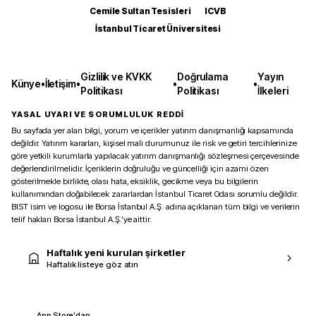
Cemile Sultan Tesisleri
ICVB
İstanbul Ticaret Üniversitesi
Gizlilik ve KVKK
Doğrulama
Yayın
Künye
•
İletişim
•
•
•
Politikası
Politikası
İlkeleri
YASAL UYARI VE SORUMLULUK REDDİ
Bu sayfada yer alan bilgi, yorum ve içerikler yatırım danışmanlığı kapsamında
değildir. Yatırım kararları, kişisel mali durumunuz ile risk ve getiri tercihlerinize
göre yetkili kurumlarla yapılacak yatırım danışmanlığı sözleşmesi çerçevesinde
değerlendirilmelidir. İçeriklerin doğruluğu ve güncelliği için azami özen
gösterilmekle birlikte, olası hata, eksiklik, gecikme veya bu bilgilerin
kullanımından doğabilecek zararlardan İstanbul Ticaret Odası sorumlu değildir.
BIST isim ve logosu ile Borsa İstanbul A.Ş. adına açıklanan tüm bilgi ve verilerin
telif hakları Borsa İstanbul A.Ş.’ye aittir.
Haftalık yeni kurulan şirketler
Haftalık listeye göz atın
App Store'dan