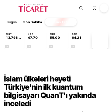
Bugün
Son Dakika
Finans
EKSTRA
BIST
USD
EUR
GBP
13.798,82
47,70
55,00
64,21
PİYASA
VERİLERİ
+0,70%
+0,16%
-0,03%
+0,06%
Gündem
İslam ülkeleri heyeti
Türkiye'nin ilk kuantum
bilgisayarı QuanT'ı yakında
inceledi