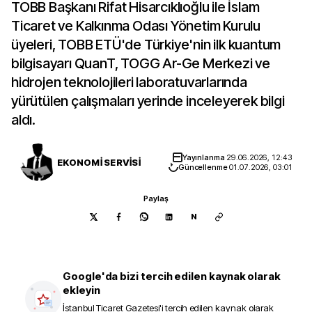
TOBB Başkanı Rifat Hisarcıklıoğlu ile İslam
Ticaret ve Kalkınma Odası Yönetim Kurulu
üyeleri, TOBB ETÜ'de Türkiye'nin ilk kuantum
bilgisayarı QuanT, TOGG Ar-Ge Merkezi ve
hidrojen teknolojileri laboratuvarlarında
yürütülen çalışmaları yerinde inceleyerek bilgi
aldı.
Yayınlanma
29.06.2026, 12:43
EKONOMİ SERVİSİ
Güncellenme
01.07.2026, 03:01
Paylaş
N
Google'da bizi tercih edilen kaynak olarak
ekleyin
İstanbul Ticaret Gazetesi
'i tercih edilen kaynak olarak