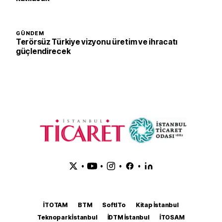
GÜNDEM
Terörsüz Türkiye vizyonu üretim ve ihracatı
güçlendirecek
•
•
•
•
İTOTAM
BTM
SoftITo
Kitap İstanbul
Teknopark İstanbul
İDTM İstanbul
İTOSAM