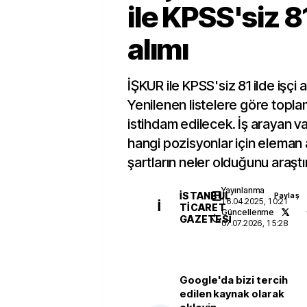
ile KPSS'siz 81
alımı
İŞKUR ile KPSS'siz 81 ilde işçi al
Yenilenen listelere göre topla
istihdam edilecek. İş arayan 
hangi pozisyonlar için eleman 
şartların neler olduğunu araştır
Yayınlanma
İSTANBUL
Paylaş
16.04.2025, 10:21
İ
TICARET
Güncellenme
GAZETESI
07.07.2026, 15:28
Google'da bizi tercih
edilen kaynak olarak