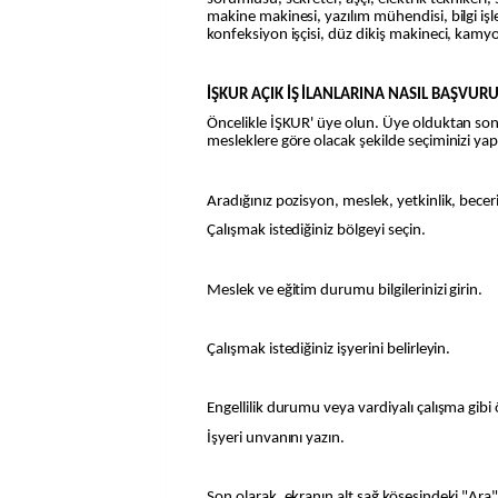
makine makinesi, yazılım mühendisi, bilgi iş
konfeksiyon işçisi, düz dikiş makineci, kamyo
İŞKUR AÇIK İŞ İLANLARINA NASIL BAŞVURU
Öncelikle İŞKUR' üye olun. Üye olduktan sonr
mesleklere göre olacak şekilde seçiminizi yap
Aradığınız pozisyon, meslek, yetkinlik, beceri 
Çalışmak istediğiniz bölgeyi seçin.
Meslek ve eğitim durumu bilgilerinizi girin.
Çalışmak istediğiniz işyerini belirleyin.
Engellilik durumu veya vardiyalı çalışma gibi ö
İşyeri unvanını yazın.
Son olarak, ekranın alt sağ köşesindeki "Ar