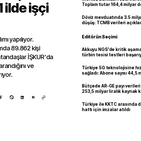
 ilde işçi
Toplam tutar 164,4 milyar d
Döviz mevduatında 3.5 milya
düşüş: TCMB verileri açıkla
Editörün Seçimi
ımı yapılıyor.
mda 89.862 kişi
Akkuyu NGS'de kritik aşama:
türbin tesisi testleri başarı
vatandaşlar İŞKUR'da
tamamlandı
arandığını ve
Türkiye 5G teknolojisine hı
sağladı: Abone sayısı 44,5 
ıyor.
ulaştı
Bütçede AR-GE payı verileri
253,5 milyar liralık kaynak k
N
Türkiye ile KKTC arasında 
hattı için imzalar atıldı
Kaynak ekle