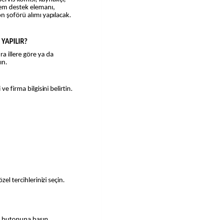
lem destek elemanı,
n şoförü alımı yapılacak.
 YAPILIR?
a illere göre ya da
ın.
ve firma bilgisini belirtin.
zel tercihlerinizi seçin.
a" butonuna basın.