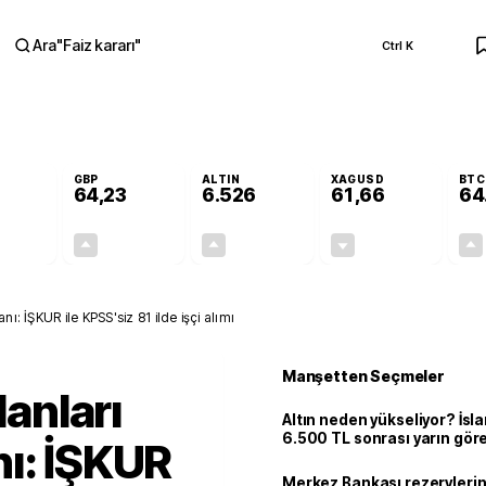
Ara
"
Faiz kararı
"
Ctrl K
RA
GBP
ALTIN
XAGUSD
BTC
64,23
6.526
61,66
64
+0,08%
+0,20%
+0,46%
-0,61%
0,04
0,13
29,74
-0,38
nı: İŞKUR ile KPSS'siz 81 ilde işçi alımı
Manşetten Seçmeler
lanları
Altın neden yükseliyor? İs
6.500 TL sonrası yarın gör
ı: İŞKUR
seviyeyi açıkladı: 2 ihtimal 
Merkez Bankası rezervlerin