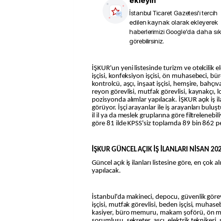
ekleyin
İstanbul Ticaret Gazetesi
'i tercih
edilen kaynak olarak ekleyerek
haberlerimizi Google'da daha sı
görebilirsiniz.
İŞKUR'un yeni listesinde turizm ve otelcilik elemanı, kasiyer, paketleme
işçisi, konfeksiyon işçisi, ön muhasebeci, bü
kontrolcü, aşçı, inşaat işçisi, hemşire, bahçıva
reyon görevlisi, mutfak görevlisi, kaynakçı, lo
pozisyonda alımlar yapılacak. İŞKUR açık iş ilan
görüyor. İşçi arayanlar ile iş arayanları buluşt
il il ya da meslek gruplarına göre filtrelenebi
göre 81 ilde KPSS'siz toplamda 89 bin 862 pe
İŞKUR GÜNCEL AÇIK İŞ İLANLARI NİSAN 20
Güncel açık iş ilanları listesine göre, en çok a
yapılacak.
İstanbul'da makineci, depocu, güvenlik görevl
işçisi, mutfak görevlisi, beden işçisi, muhase
kasiyer, büro memuru, makam şoförü, ön m
sorumlusu, sekreter, aşçı, elektrik teknikeri,