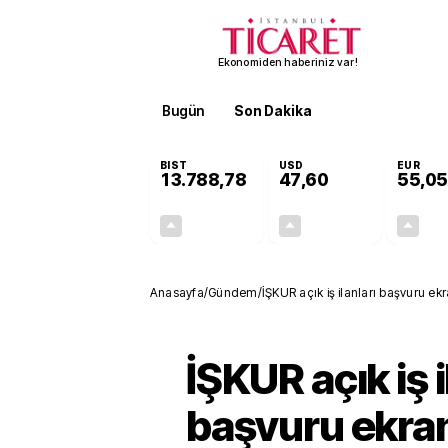
Ekonomiden haberiniz var!
Bugün
Son Dakika
Finans
EKST
BIST
USD
EUR
13.788,78
47,60
55,05
+0,63%
+0,06%
85,65
0,03
Anasayfa
/
Gündem
/
İŞKUR açık iş ilanları başvuru ekra
İŞKUR açık iş i
başvuru ekran