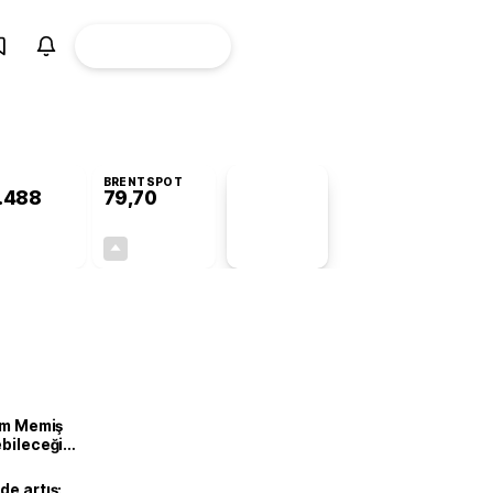
ÜYE
CANLI BORSA
Girişi
BRENTSPOT
.488
79,70
PİYASA
VERİLERİ
+0,45%
+1,00%
+0,00
0,79
lam Memiş
ebileceği
var
de artış: