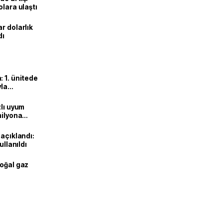
olara ulaştı
r dolarlık
dı
 1. ünitede
yla
zlı uyum
milyona
 açıklandı:
ullanıldı
doğal gaz