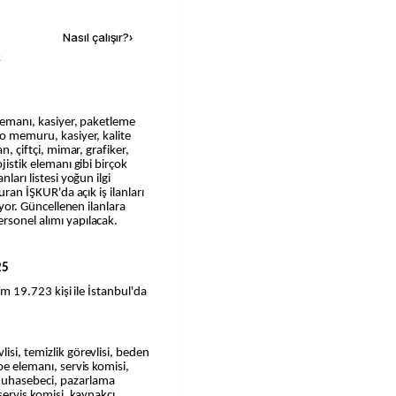
Nasıl çalışır?
›
k
ro memuru, kasiyer, kalite
n, çiftçi, mimar, grafiker,
jistik elemanı gibi birçok
ları listesi yoğun ilgi
uran İŞKUR'da açık iş ilanları
liyor. Güncellenen ilanlara
rsonel alımı yapılacak.
25
lım 19.723 kişi ile İstanbul'da
isi, temizlik görevlisi, beden
be elemanı, servis komisi,
uhasebeci, pazarlama
 servis komisi, kaynakçı,