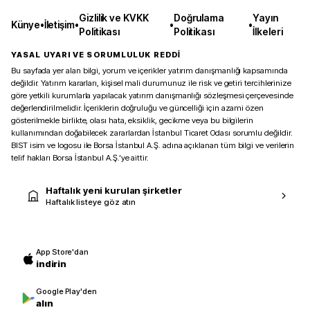
Gizlilik ve KVKK
Doğrulama
Yayın
Künye
•
İletişim
•
•
•
Politikası
Politikası
İlkeleri
YASAL UYARI VE SORUMLULUK REDDİ
Bu sayfada yer alan bilgi, yorum ve içerikler yatırım danışmanlığı kapsamında
değildir. Yatırım kararları, kişisel mali durumunuz ile risk ve getiri tercihlerinize
göre yetkili kurumlarla yapılacak yatırım danışmanlığı sözleşmesi çerçevesinde
değerlendirilmelidir. İçeriklerin doğruluğu ve güncelliği için azami özen
gösterilmekle birlikte, olası hata, eksiklik, gecikme veya bu bilgilerin
kullanımından doğabilecek zararlardan İstanbul Ticaret Odası sorumlu değildir.
BIST isim ve logosu ile Borsa İstanbul A.Ş. adına açıklanan tüm bilgi ve verilerin
telif hakları Borsa İstanbul A.Ş.’ye aittir.
Haftalık yeni kurulan şirketler
Haftalık listeye göz atın
App Store'dan
indirin
Google Play'den
alın