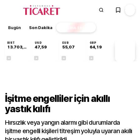
Bugün
Son Dakika
Finans
EKSTRA
BIST
USD
EUR
GBP
13.703,13
47,59
55,07
64,19
PİYASA
VERİLERİ
+0,11%
+0,06%
+0,12%
+0,14%
Teknoloji
İşitme engelliler için akıllı
yastık kılıfı
Hırsızlık veya yangın alarmı gibi durumlarda
işitme engelli kişileri titreşim yoluyla uyaran akıllı
bir yastık kılıfı geliştirildi.