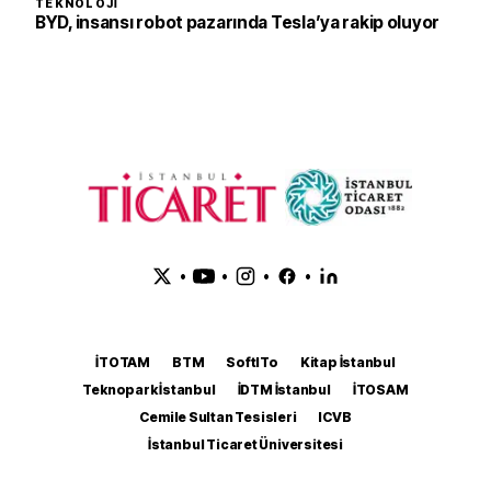
TEKNOLOJI
BYD, insansı robot pazarında Tesla’ya rakip oluyor
•
•
•
•
İTOTAM
BTM
SoftITo
Kitap İstanbul
Teknopark İstanbul
İDTM İstanbul
İTOSAM
Cemile Sultan Tesisleri
ICVB
İstanbul Ticaret Üniversitesi