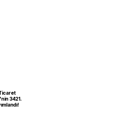
Ticaret
nin 3421.
yımlandı!