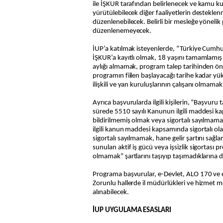
ile İŞKUR tarafından belirlenecek ve kamu k
yürütülebilecek diğer faaliyetlerin destekl
düzenlenebilecek. Belirli bir mesleğe yöneli
düzenlenemeyecek.
İUP’a katılmak isteyenlerde, “Türkiye Cumhu
İŞKUR’a kayıtlı olmak, 18 yaşını tamamlamış 
aylığı almamak, program talep tarihinden önce
programın fiilen başlayacağı tarihe kadar yükle
ilişkili ve yan kuruluşlarının çalışanı olmamak
Ayrıca başvurularda ilgili kişilerin, “Başvuru 
sürede 5510 sayılı Kanunun ilgili maddesi ka
bildirilmemiş olmak veya sigortalı sayılmamak
ilgili kanun maddesi kapsamında sigortalı ol
sigortalı sayılmamak, hane gelir şartını sağ
sunulan aktif iş gücü veya işsizlik sigortası p
olmamak” şartlarını taşıyıp taşımadıklarına d
Programa başvurular, e-Devlet, ALO 170 ve 
Zorunlu hallerde il müdürlükleri ve hizmet 
alınabilecek.
İUP UYGULAMA ESASLARI