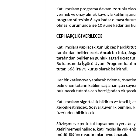
Katılımcıların programa devamı zorunlu olaca
vermek ve onay almak kaydıyla katılım günü o
program süresinin 6 aya kadar olması durum
olması durumunda ise 10 güne kadar izin kul
CEP HARÇLIĞI VERİLECEK
Katılımcılara yapılacak günlük cep harçlığı t
tarafından belirlenecek. Ancak bu tutar, As
tarafından belirlenen günlük asgari ücret t
Bu kapsamda İşgücü Uyum Programı katılımc
tutar, 566 lira 73 kuruş olarak belirlendi.
Her bir katılımcıya yapılacak ödeme, Yöneti
belirlenen tutarın katılım sağlanan gün sayıs
bulunacak tutarda cep harçlığından oluşacak
Katılımcıların sigortalılık bildirim ve tescil iş
gerçekleştirilecek. Sosyal güvenlik primleri, 
üzerinden bildirilecek.
Sözleşme ve protokol kapsamında yer alan y
getirilmemesi halinde, katılımcılar ile yüklenici
müdürlüğünce yaptırımlar uygulanacak.