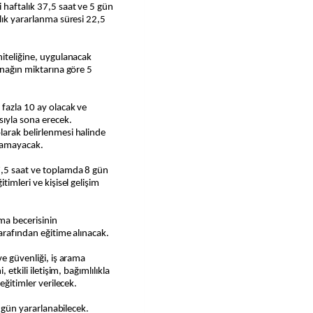
 haftalık 37,5 saat ve 5 gün
lık yararlanma süresi 22,5
niteliğine, uygulanacak
ynağın miktarına göre 5
 fazla 10 ay olacak ve
ıyla sona erecek.
larak belirlenmesi halinde
ılamayacak.
7,5 saat ve toplamda 8 gün
timleri ve kişisel gelişim
ama becerisinin
tarafından eğitime alınacak.
ve güvenliği, iş arama
 etkili iletişim, bağımlılıkla
eğitimler verilecek.
i gün yararlanabilecek.