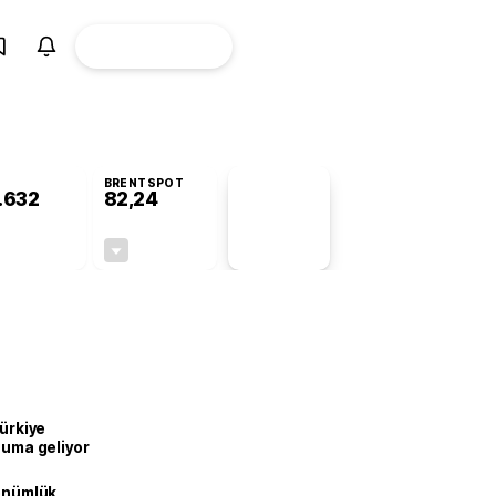
ÜYE
CANLI BORSA
Girişi
BRENTSPOT
.632
82,24
PİYASA
VERİLERİ
-0,39%
-0,65%
+0,00
-0,54
Türkiye
onuma geliyor
dönümlük