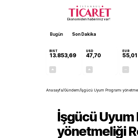
Ekonomiden haberiniz var!
Bugün
Son Dakika
Finans
EKST
BIST
USD
EUR
13.853,69
47,70
55,01
+0,40%
+0,17%
54,87
0,08
Anasayfa
/
Gündem
/
İşgücü Uyum Programı yönetmel
İşgücü Uyum 
yönetmeliği 