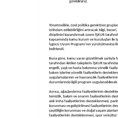
görebilirsiniz.
Yönetmelikle, özel politika gerektiren gruplar
istihdam edilebilirliğini artıracak bilgi, beceri,
disiplinini kazandırmak üzere İŞKUR tarafında
kapsamında kamu kurum ve kuruluşları ile iş
İşgücü Uyum Programı’nın yürütülmesine iliş
belirlendi.
Buna göre, kamu yararı gözetilmek şartıyla h
tarafından iletilen taleplerin İŞKUR tarafın
engelli, yaşlı ve hasta bakımına yönelik faal
bakım işlerine yönelik faaliyetlerin destekle
uygulamalarının ve hayvancılık faaliyetlerin
durumlarında ilgili program uygulanabilecek
Ayrıca, ağaçlandırma faaliyetlerinin destekl
temizlik, bakım ve onarım faaliyetlerinin d
atık imha faaliyetlerinin desteklenmesi, parkl
korunması ve geliştirilmesi faaliyetlerinin de
çeşitliliğin korunması ve doğal yaşam alanla
faaliyetlerinin desteklenmesi, spor ve kültür