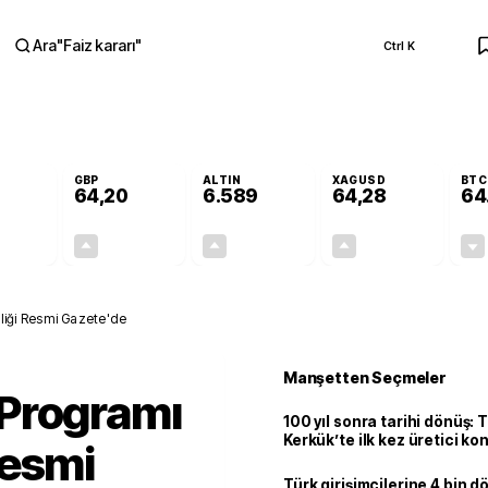
Ara
"
Faiz kararı
"
Ctrl K
RA
GBP
ALTIN
XAGUSD
BTC
64,20
6.589
64,28
64
+0,00%
+0,05%
+1,48%
+4,52%
0,00
0,03
96,08
2,78
iği Resmi Gazete'de
Manşetten Seçmeler
Programı
100 yıl sonra tarihi dönüş: 
Kerkük’te ilk kez üretici k
Resmi
Türk girişimcilerine 4 bin 