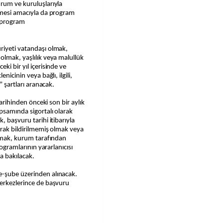
urum ve kuruluşlarıyla
enmesi amacıyla da program
k program
riyeti vatandaşı olmak,
olmak, yaşlılık veya malullük
ki bir yıl içerisinde ve
nicinin veya bağlı, ilgili,
” şartları aranacak.
tarihinden önceki son bir aylık
psamında sigortalı olarak
, başvuru tarihi itibarıyla
arak bildirilmemiş olmak veya
lamak, kurum tarafından
rogramlarının yararlanıcısı
a bakılacak.
e-şube üzerinden alınacak.
merkezlerince de başvuru