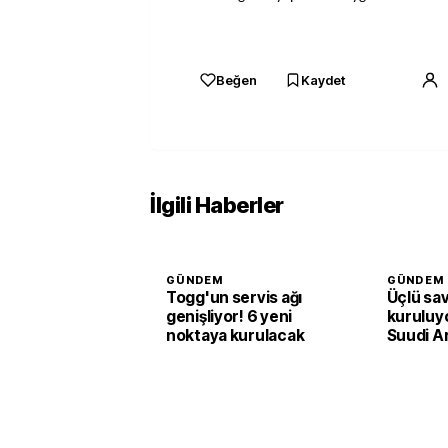
Beğen
Kaydet
İlgili Haberler
GÜNDEM
GÜNDEM
Togg'un servis ağı
Üçlü sa
genişliyor! 6 yeni
kuruluyo
noktaya kurulacak
Suudi A
Pakista
adım