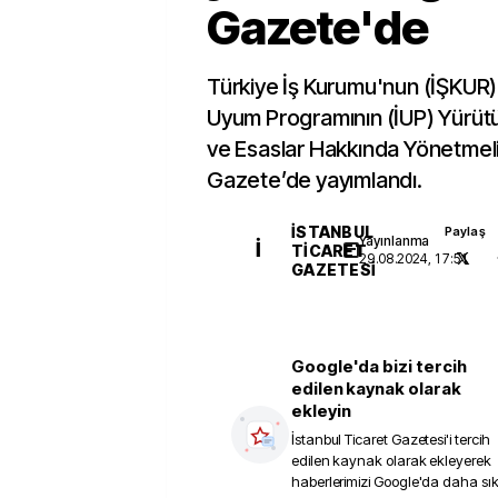
Gazete'de
Türkiye İş Kurumu'nun (İŞKUR) 
Uyum Programının (İUP) Yürütül
ve Esaslar Hakkında Yönetmel
Gazete’de yayımlandı.
İSTANBUL
Paylaş
Yayınlanma
İ
TICARET
29.08.2024, 17:51
GAZETESI
Google'da bizi tercih
edilen kaynak olarak
ekleyin
İstanbul Ticaret Gazetesi
'i tercih
edilen kaynak olarak ekleyerek
haberlerimizi Google'da daha sı