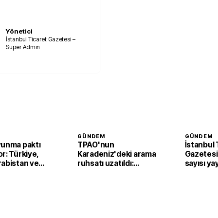
Yönetici
İstanbul Ticaret Gazetesi –
Süper Admin
GÜNDEM
GÜNDEM
vunma paktı
TPAO'nun
İstanbul 
r: Türkiye,
Karadeniz'deki arama
Gazetesi'
rabistan ve
ruhsatı uzatıldı:
sayısı ya
n’dan ortak
Samsun açıklarında
faaliyetler sürecek