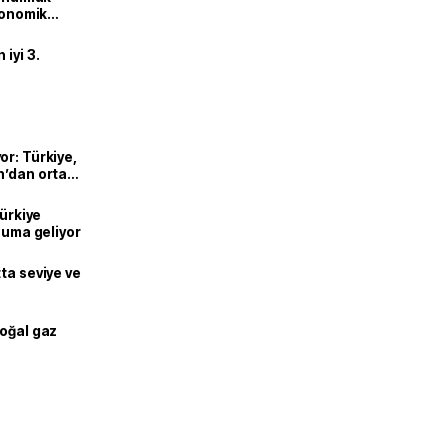
ekonomik
iyi 3.
or: Türkiye,
n’dan ortak
Türkiye
onuma geliyor
ta seviye ve
doğal gaz