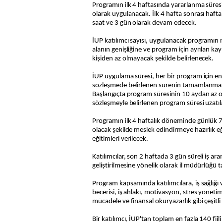
Programın ilk 4 haftasında yararlanma süresi
olarak uygulanacak. İlk 4 hafta sonrası hafta
saat ve 3 gün olarak devam edecek.
İUP katılımcı sayısı, uygulanacak programın 
alanın genişliğine ve program için ayrılan ka
kişiden az olmayacak şekilde belirlenecek.
İUP uygulama süresi, her bir program için en
sözleşmede belirlenen sürenin tamamlanmas
Başlangıçta program süresinin 10 aydan az o
sözleşmeyle belirlenen program süresi uzat
Programın ilk 4 haftalık döneminde günlük 
olacak şekilde meslek edindirmeye hazırlık eği
eğitimleri verilecek.
Katılımcılar, son 2 haftada 3 gün süreli iş ar
geliştirilmesine yönelik olarak il müdürlüğü 
Program kapsamında katılımcılara, iş sağlığı 
becerisi, iş ahlakı, motivasyon, stres yönetimi,
mücadele ve finansal okuryazarlık gibi çeşitli 
Bir katılımcı, İUP'tan toplam en fazla 140 fiil