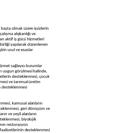
 başta olmak üzere işsizlerin
 çalışma alışkanlığı ve
n aktif iş gücü hizmetleri
birliği yapılarak düzenlenen
kin usul ve esaslar
izmet sağlayıcı kurumlar
dan uygun görülmesi halinde,
iyetlerin desteklenmesi, çocuk
nmesi ve tarımsal üretim
in desteklenmesi
.
enmesi, kamusal alanların
esteklenmesi, geri dönüşüm ve
arın ve yeşil alanların
steklenmesi, biyolojik
rının restorasyon
 faaliyetlerinin desteklenmesi