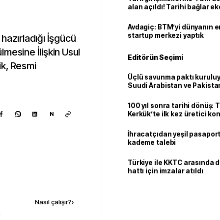
alan açıldı! Tarihi bağlar 
ortaklığa dönüşüyor
Avdagiç: BTM’yi dünyanın en 
startup merkezi yaptık
hazırladığı İşgücü
mesine İlişkin Usul
Editörün Seçimi
ik, Resmi
Üçlü savunma paktı kuruluy
Suudi Arabistan ve Pakista
adım
100 yıl sonra tarihi dönüş: 
Kerkük’te ilk kez üretici k
N
İhracatçıdan yeşil pasaport
kademe talebi
Türkiye ile KKTC arasında 
hattı için imzalar atıldı
Kaynak ekle
Nasıl çalışır?
›
k