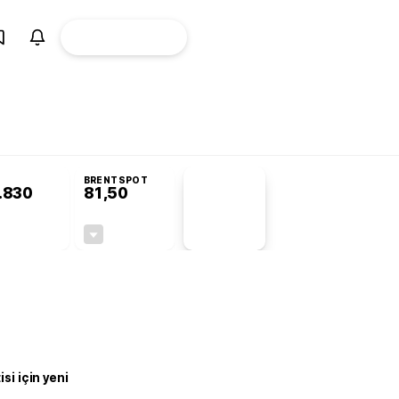
ÜYE
CANLI BORSA
Girişi
BRENTSPOT
.830
81,50
PİYASA
VERİLERİ
-0,19%
-1,55%
+0,00
-1,28
si için yeni