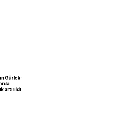
ın Gürlek:
larda
k artırıldı