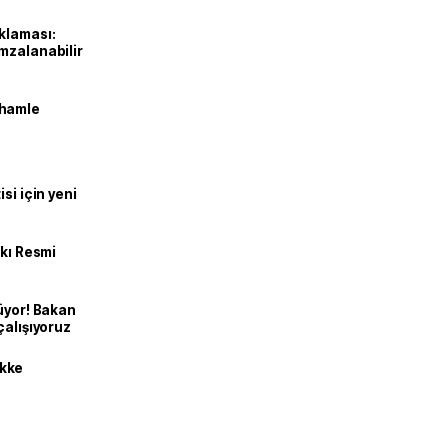
klaması:
mzalanabilir
 hamle
si için yeni
kkı Resmi
üyor! Bakan
çalışıyoruz
kke