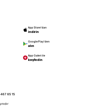
App Store'dan
indirin
Google Play'den
alın
App Galeri ile
keşfedin
 467 65 15
yınıdır