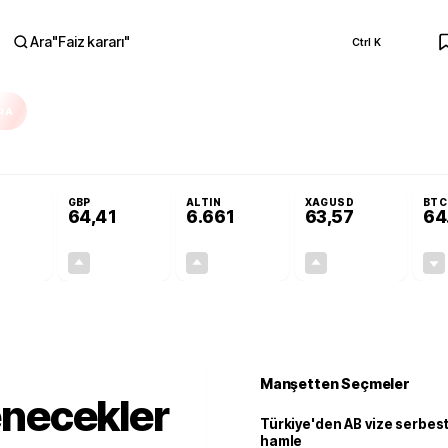
Ara
"
Faiz kararı
"
Ctrl K
RA
Resmi Gazete'de!
Öğrenci affı ve ek sınav hakkı Resmi Gazete'de!
GBP
ALTIN
XAGUSD
BTC
64,41
6.661
63,57
64
+0,32%
+0,38%
+2,59%
+3,37%
0,18
0,24
167,96
2,07
Manşetten Seçmeler
renecekler
Türkiye'den AB vize serbesti
hamle