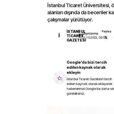
İstanbul Ticaret Üniversitesi, 
alanları dışında da beceriler k
çalışmalar yürütüyor.
İSTANBUL
Paylaş
Yayınlanma
İ
TICARET
21.10.2022, 09:51
GAZETESI
Google'da bizi tercih
edilen kaynak olarak
ekleyin
İstanbul Ticaret Gazetesi
'i tercih
edilen kaynak olarak ekleyerek
haberlerimizi Google'da daha sı
görebilirsiniz.