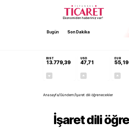
Ekonomiden haberiniz var!
Bugün
Son Dakika
Finans
EKST
SON DAKİKA
Öğrenci affı ve ek sınav hakkı 
BIST
USD
EUR
13.779,39
47,71
55,19
-0,14%
+0,18%
-19,42
0,09
Anasayfa
/
Gündem
/
İşaret dili öğrenecekler
İşaret dili öğ