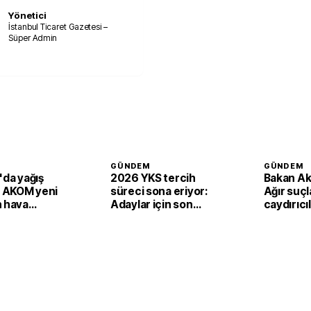
Yönetici
İstanbul Ticaret Gazetesi –
Süper Admin
GÜNDEM
GÜNDEM
'da yağış
2026 YKS tercih
Bakan Ak
: AKOM yeni
süreci sona eriyor:
Ağır suç
n hava
Adaylar için son
caydırıcılı
u açıkladı!
saatler