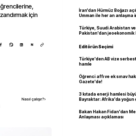
öğrencilerine,
İran'dan Hürmüz Boğazı açı
azandırmak için
Umman ile her an anlaşma i
Türkiye, Suudi Arabistan ve
Pakistan'dan jeoekonomik
N
Editörün Seçimi
Türkiye'den AB vize serbesti
hamle
Öğrenci affı ve ek sınav ha
Gazete'de!
Kaynak ekle
3 kıtada enerji hamlesi büy
Nasıl çalışır?
›
Bayraktar: Afrika'da yoğun 
k
Bakan Hakan Fidan'dan Me
Anlaşması açıklaması