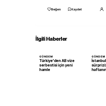
Beğen
Kaydet
İlgili Haberler
GÜNDEM
GÜNDEM
Türkiye'den AB vize
İstanbul
serbestisi için yeni
sürprizi
hamle
haftanı
durumun