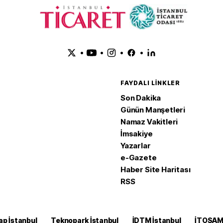
•
•
•
•
FAYDALI LINKLER
Son Dakika
Günün Manşetleri
Namaz Vakitleri
İmsakiye
Yazarlar
e-Gazete
Haber Site Haritası
RSS
ap İstanbul
Teknopark İstanbul
İDTM İstanbul
İTOSA