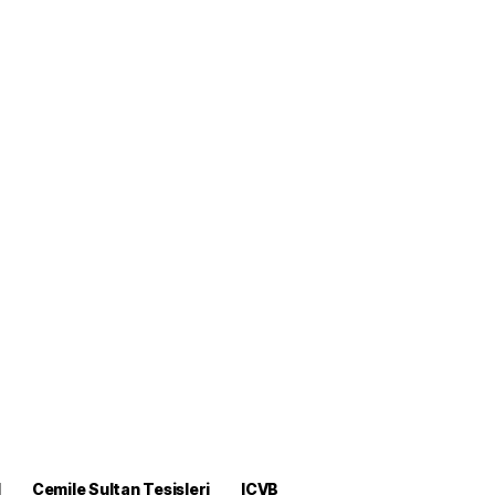
M
Cemile Sultan Tesisleri
ICVB