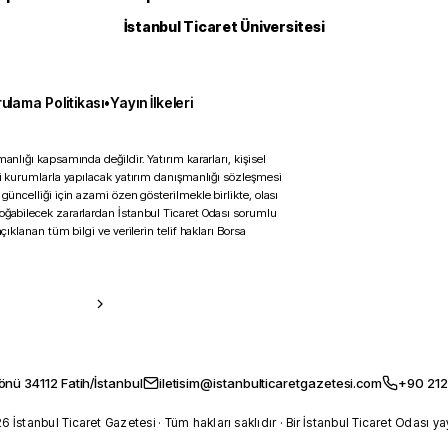
İstanbul Ticaret Üniversitesi
ulama Politikası
•
Yayın İlkeleri
anlığı kapsamında değildir. Yatırım kararları, kişisel
ili kurumlarla yapılacak yatırım danışmanlığı sözleşmesi
 güncelliği için azami özen gösterilmekle birlikte, olası
doğabilecek zararlardan İstanbul Ticaret Odası sorumlu
çıklanan tüm bilgi ve verilerin telif hakları Borsa
önü 34112 Fatih/İstanbul
iletisim@istanbulticaretgazetesi.com
+90 212
 İstanbul Ticaret Gazetesi · Tüm hakları saklıdır · Bir İstanbul Ticaret Odası ya