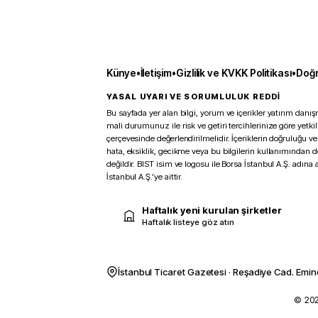
Künye
•
İletişim
•
Gizlilik ve KVKK Politikası
•
Doğr
YASAL UYARI VE SORUMLULUK REDDİ
Bu sayfada yer alan bilgi, yorum ve içerikler yatırım danışm
mali durumunuz ile risk ve getiri tercihlerinize göre yetk
çerçevesinde değerlendirilmelidir. İçeriklerin doğruluğu ve
hata, eksiklik, gecikme veya bu bilgilerin kullanımından 
değildir. BIST isim ve logosu ile Borsa İstanbul A.Ş. adına a
İstanbul A.Ş.’ye aittir.
Haftalık yeni kurulan şirketler
Haftalık listeye göz atın
İstanbul Ticaret Gazetesi · Reşadiye Cad. Emin
© 2026