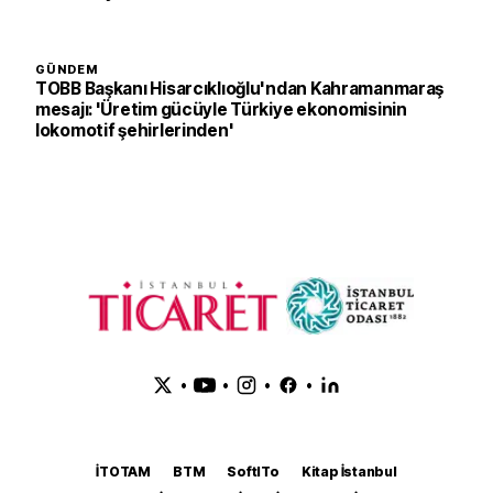
GÜNDEM
TOBB Başkanı Hisarcıklıoğlu'ndan Kahramanmaraş
mesajı: 'Üretim gücüyle Türkiye ekonomisinin
lokomotif şehirlerinden'
•
•
•
•
İTOTAM
BTM
SoftITo
Kitap İstanbul