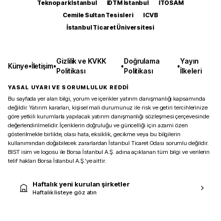
Teknopark İstanbul
İDTM İstanbul
İTOSAM
Cemile Sultan Tesisleri
ICVB
İstanbul Ticaret Üniversitesi
Gizlilik ve KVKK
Doğrulama
Yayın
Künye
•
İletişim
•
•
•
Politikası
Politikası
İlkeleri
YASAL UYARI VE SORUMLULUK REDDİ
Bu sayfada yer alan bilgi, yorum ve içerikler yatırım danışmanlığı kapsamında
değildir. Yatırım kararları, kişisel mali durumunuz ile risk ve getiri tercihlerinize
göre yetkili kurumlarla yapılacak yatırım danışmanlığı sözleşmesi çerçevesinde
değerlendirilmelidir. İçeriklerin doğruluğu ve güncelliği için azami özen
gösterilmekle birlikte, olası hata, eksiklik, gecikme veya bu bilgilerin
kullanımından doğabilecek zararlardan İstanbul Ticaret Odası sorumlu değildir.
BIST isim ve logosu ile Borsa İstanbul A.Ş. adına açıklanan tüm bilgi ve verilerin
telif hakları Borsa İstanbul A.Ş.’ye aittir.
Haftalık yeni kurulan şirketler
Haftalık listeye göz atın