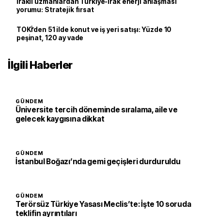
Iraklı uzmanlardan Türkiye-Irak enerji anlaşması
yorumu: Stratejik fırsat
TOKİ’den 51 ilde konut ve iş yeri satışı: Yüzde 10
peşinat, 120 ay vade
İlgili Haberler
GÜNDEM
Üniversite tercih döneminde sıralama, aile ve
gelecek kaygısına dikkat
GÜNDEM
İstanbul Boğazı’nda gemi geçişleri durduruldu
GÜNDEM
Terörsüz Türkiye Yasası Meclis’te: İşte 10 soruda
teklifin ayrıntıları