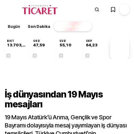
Bugün
Son Dakika
Finans
EKSTRA
BIST
USD
EUR
GBP
13.703,13
47,59
55,10
64,23
PİYASA
VERİLERİ
+0,11%
+0,05%
+0,17%
+0,20%
Gündem
İş dünyasından 19 Mayıs
mesajları
19 Mayıs Atatürk’ü Anma, Gençlik ve Spor
Bayramı dolayısıyla mesaj yayımlayan iş dünyası
temsilcileri, Türkiye Cumhuriyeti’nin