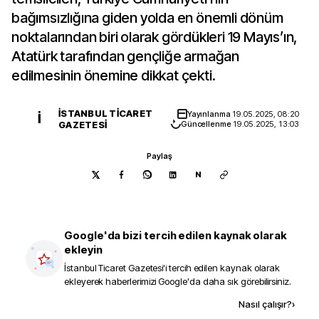
bağımsızlığına giden yolda en önemli dönüm
noktalarından biri olarak gördükleri 19 Mayıs’ın,
Atatürk tarafından gençliğe armağan
edilmesinin önemine dikkat çekti.
İSTANBUL TICARET
Yayınlanma
19.05.2025, 08:20
İ
GAZETESI
Güncellenme
19.05.2025, 13:03
Paylaş
N
Google'da bizi tercih edilen kaynak olarak
ekleyin
İstanbul Ticaret Gazetesi
'i tercih edilen kaynak olarak
ekleyerek haberlerimizi Google'da daha sık görebilirsiniz.
Kaynak ekle
Nasıl çalışır?
›