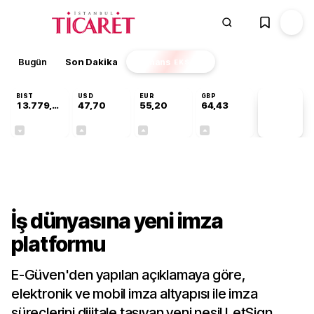
Bugün
Son Dakika
Finans
EKSTRA
BIST
USD
EUR
GBP
13.779,39
47,70
55,20
64,43
PİYASA
VERİLERİ
-0,14%
+0,15%
+0,34%
+0,40%
Gündem
İş dünyasına yeni imza
platformu
E-Güven'den yapılan açıklamaya göre,
elektronik ve mobil imza altyapısı ile imza
süreçlerini dijitale taşıyan yeni nesil LetSign