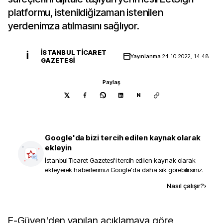
platformu, istenildiğizaman istenilen
yerdenimza atılmasını sağlıyor.
İSTANBUL TICARET
İ
Yayınlanma
24.10.2022, 14:48
GAZETESI
Paylaş
N
Google'da bizi tercih edilen kaynak olarak
ekleyin
İstanbul Ticaret Gazetesi
'i tercih edilen kaynak olarak
ekleyerek haberlerimizi Google'da daha sık görebilirsiniz.
Kaynak ekle
Nasıl çalışır?
›
E-Güven'den yapılan açıklamaya göre,