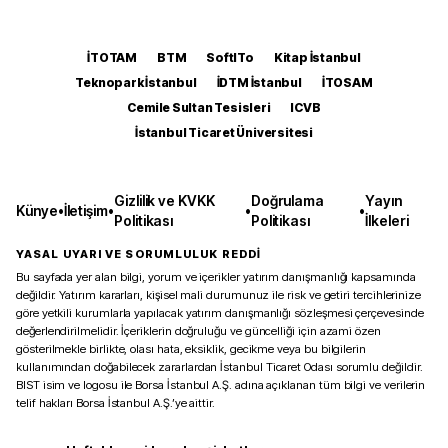
İTOTAM
BTM
SoftITo
Kitap İstanbul
Teknopark İstanbul
İDTM İstanbul
İTOSAM
Cemile Sultan Tesisleri
ICVB
İstanbul Ticaret Üniversitesi
Gizlilik ve KVKK
Doğrulama
Yayın
Künye
•
İletişim
•
•
•
Politikası
Politikası
İlkeleri
YASAL UYARI VE SORUMLULUK REDDİ
Bu sayfada yer alan bilgi, yorum ve içerikler yatırım danışmanlığı kapsamında
değildir. Yatırım kararları, kişisel mali durumunuz ile risk ve getiri tercihlerinize
göre yetkili kurumlarla yapılacak yatırım danışmanlığı sözleşmesi çerçevesinde
değerlendirilmelidir. İçeriklerin doğruluğu ve güncelliği için azami özen
gösterilmekle birlikte, olası hata, eksiklik, gecikme veya bu bilgilerin
kullanımından doğabilecek zararlardan İstanbul Ticaret Odası sorumlu değildir.
BIST isim ve logosu ile Borsa İstanbul A.Ş. adına açıklanan tüm bilgi ve verilerin
telif hakları Borsa İstanbul A.Ş.’ye aittir.