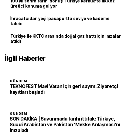
100 yıl sonra tarihi dönüş: Türkiye Kerkük’te ilk kez
üretici konuma geliyor
İhracatçıdan yeşil pasaportta seviye ve kademe
talebi
Türkiye ile KKTC arasında doğal gaz hattı için imzalar
atıldı
İlgili Haberler
GÜNDEM
TEKNOFEST Mavi Vatan için geri sayım: Ziyaretçi
kayıtları başladı
GÜNDEM
SON DAKİKA | Savunmada tarihi ittifak: Türkiye,
Suudi Arabistan ve Pakistan 'Mekke Anlaşması'nı
imzaladı