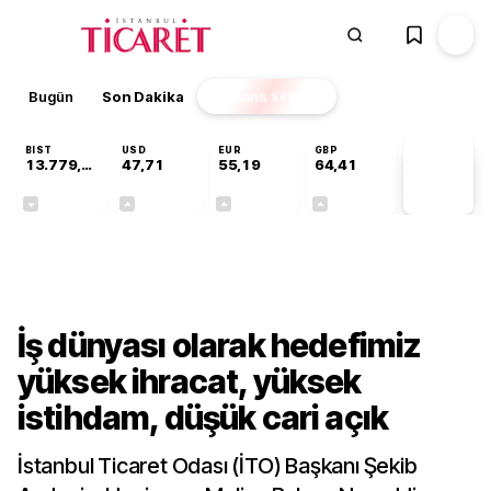
Bugün
Son Dakika
Finans
EKSTRA
BIST
USD
EUR
GBP
13.779,39
47,71
55,19
64,41
PİYASA
VERİLERİ
-0,14%
+0,18%
+0,32%
+0,38%
Gündem
İş dünyası olarak hedefimiz
yüksek ihracat, yüksek
istihdam, düşük cari açık
İstanbul Ticaret Odası (İTO) Başkanı Şekib