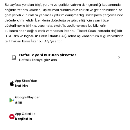
Bu sayfada yer alan bilgi, yorum ve içerikler yatırım danışmanlığı kapsamında
değildir. Yatırım kararları, kişisel mali durumunuz ile risk ve getiri tercihlerinize
göre yetkili kurumlarla yapılacak yatırım danışmanlığı sözleşmesi çerçevesinde
değerlendirilmelidir. İçeriklerin doğruluğu ve güncelliği için azami özen
gösterilmekle birlikte, olası hata, eksiklik, gecikme veya bu bilgilerin
kullanımından doğabilecek zararlardan İstanbul Ticaret Odası sorumlu değildir.
BIST isim ve logosu ile Borsa İstanbul A.Ş. adına açıklanan tüm bilgi ve verilerin
telif hakları Borsa İstanbul A.Ş.’ye aittir.
Haftalık yeni kurulan şirketler
Haftalık listeye göz atın
App Store'dan
indirin
Google Play'den
alın
App Galeri ile
keşfedin