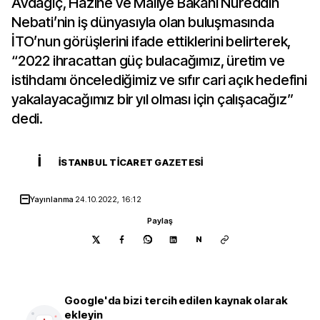
Avdagiç, Hazine ve Maliye Bakanı Nureddin
Nebati’nin iş dünyasıyla olan buluşmasında
İTO’nun görüşlerini ifade ettiklerini belirterek,
“2022 ihracattan güç bulacağımız, üretim ve
istihdamı öncelediğimiz ve sıfır cari açık hedefini
yakalayacağımız bir yıl olması için çalışacağız”
dedi.
İ
İSTANBUL TICARET GAZETESI
Yayınlanma
24.10.2022, 16:12
Paylaş
N
Google'da bizi tercih edilen kaynak olarak
ekleyin