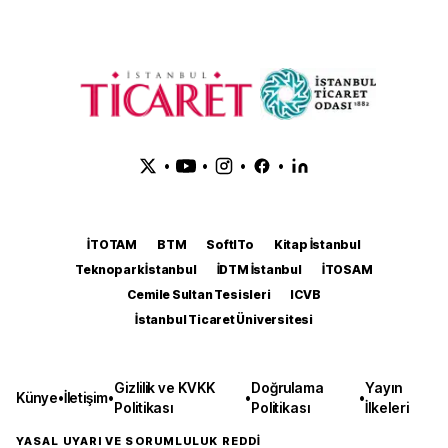
•
•
•
•
İTOTAM
BTM
SoftITo
Kitap İstanbul
Teknopark İstanbul
İDTM İstanbul
İTOSAM
Cemile Sultan Tesisleri
ICVB
İstanbul Ticaret Üniversitesi
Gizlilik ve KVKK
Doğrulama
Yayın
Künye
•
İletişim
•
•
•
Politikası
Politikası
İlkeleri
YASAL UYARI VE SORUMLULUK REDDİ