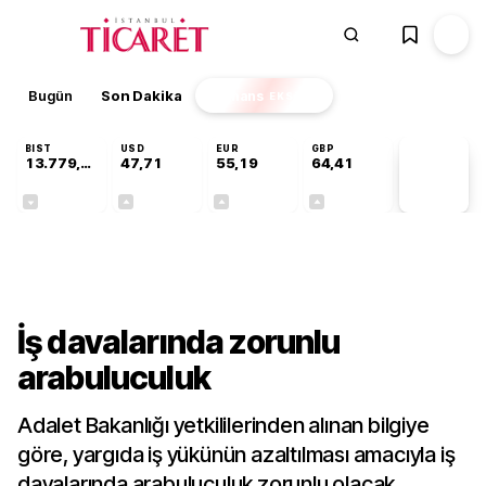
Bugün
Son Dakika
Finans
EKSTRA
BIST
USD
EUR
GBP
13.779,39
47,71
55,19
64,41
PİYASA
VERİLERİ
-0,14%
+0,18%
+0,32%
+0,38%
Gündem
İş davalarında zorunlu
arabuluculuk
Adalet Bakanlığı yetkililerinden alınan bilgiye
göre, yargıda iş yükünün azaltılması amacıyla iş
davalarında arabuluculuk zorunlu olacak.