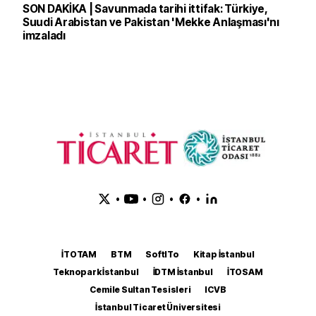
SON DAKİKA | Savunmada tarihi ittifak: Türkiye,
Suudi Arabistan ve Pakistan 'Mekke Anlaşması'nı
imzaladı
•
•
•
•
İTOTAM
BTM
SoftITo
Kitap İstanbul
Teknopark İstanbul
İDTM İstanbul
İTOSAM
Cemile Sultan Tesisleri
ICVB
İstanbul Ticaret Üniversitesi