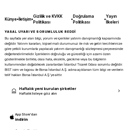
Gizlilik ve KVKK
Doğrulama
Yayın
Künye
•
İletişim
•
•
•
Politikası
Politikası
İlkeleri
YASAL UYARI VE SORUMLULUK REDDİ
Bu sayfada yer alan bilgi, yorum ve içerikler yatırım danışmanlığı kapsamında
değildir. Yatırım kararları, kişisel mali durumunuz ile risk ve getiri tercihlerinize
göre yetkili kurumlarla yapılacak yatırım danışmanlığı sözleşmesi çerçevesinde
değerlendirilmelidir. İçeriklerin doğruluğu ve güncelliği için azami özen
gösterilmekle birlikte, olası hata, eksiklik, gecikme veya bu bilgilerin
kullanımından doğabilecek zararlardan İstanbul Ticaret Odası sorumlu değildir.
BIST isim ve logosu ile Borsa İstanbul A.Ş. adına açıklanan tüm bilgi ve verilerin
telif hakları Borsa İstanbul A.Ş.’ye aittir.
Haftalık yeni kurulan şirketler
Haftalık listeye göz atın
App Store'dan
indirin