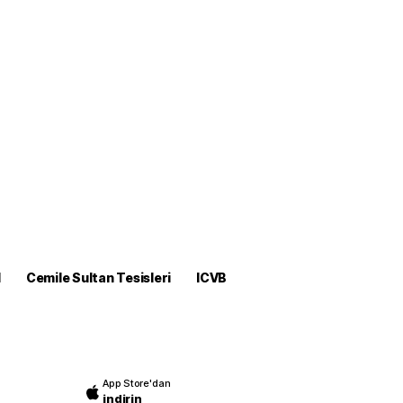
M
Cemile Sultan Tesisleri
ICVB
App Store'dan
indirin