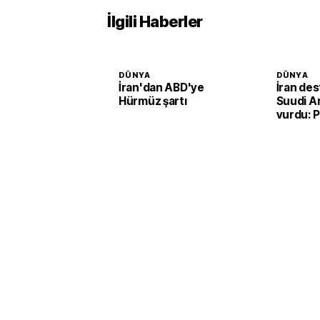
İlgili Haberler
DÜNYA
DÜNYA
İran'dan ABD'ye
İran des
Hürmüz şartı
Suudi Ar
vurdu: P
rafineris
saldırı