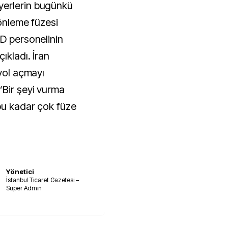
yerlerin bugünkü
 önleme füzesi
BD personelinin
ıkladı. İran
 yol açmayı
“Bir şeyi vurma
bu kadar çok füze
Yönetici
İstanbul Ticaret Gazetesi –
Süper Admin