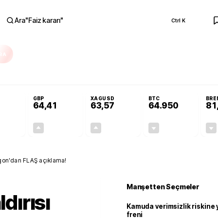
Ara
"
Faiz kararı
"
Ctrl K
RA
Resmi Gazete'de!
Öğrenci affı ve ek sınav hakkı Resmi Gazete'de!
GBP
XAGUSD
BTC
BRE
64,41
63,57
64.950
81
+0,32%
+0,38%
+3,37%
-0,09%
0,18
0,24
2,07
+0,00
tagon'dan FLAŞ açıklama!
Manşetten Seçmeler
ldırısı
Kamuda verimsizlik riskine
freni