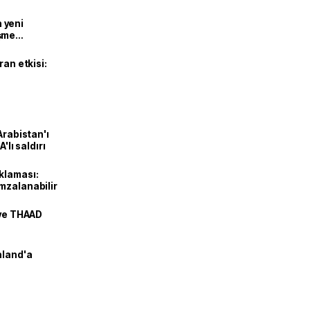
n yeni
şme
ran etkisi:
Arabistan'ı
'lı saldırı
klaması:
mzalanabilir
 ve THAAD
nland'a