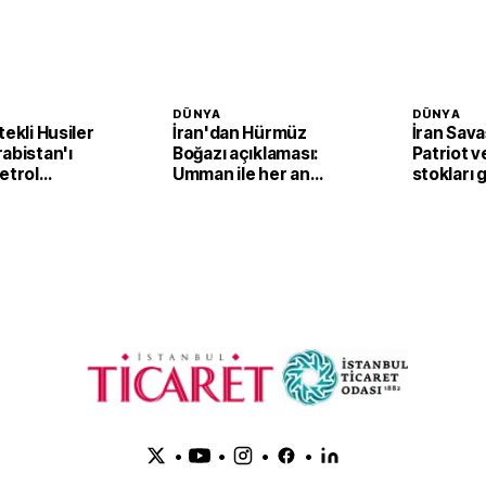
DÜNYA
DÜNYA
tekli Husiler
İran'dan Hürmüz
İran Sava
abistan'ı
Boğazı açıklaması:
Patriot 
etrol
Umman ile her an
stokları g
ine İHA'lı
anlaşma imzalanabilir
•
•
•
•