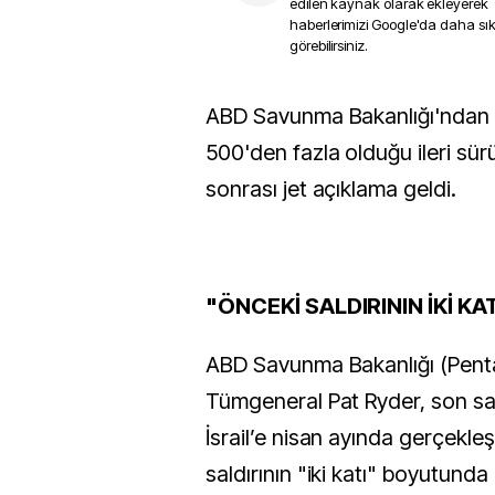
edilen kaynak olarak ekleyerek
haberlerimizi Google'da daha sı
görebilirsiniz.
ABD Savunma Bakanlığı'ndan İran'dan İsrail'e
500'den fazla olduğu ileri sürü
sonrası jet açıklama geldi.
"ÖNCEKİ SALDIRININ İKİ KA
ABD Savunma Bakanlığı (Pen
Tümgeneral Pat Ryder, son sald
İsrail’e nisan ayında gerçekleşt
saldırının "iki katı" boyutunda