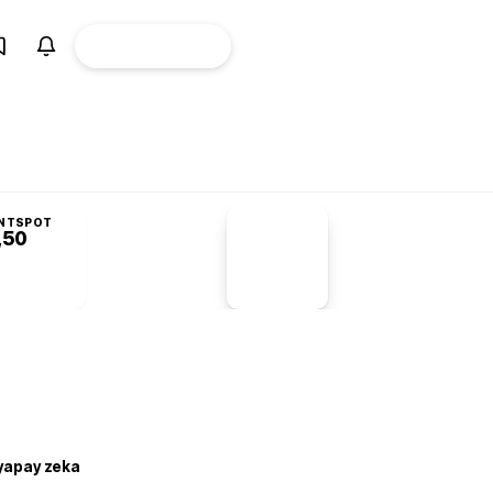
ÜYE
CANLI BORSA
Girişi
NTSPOT
,50
PİYASA
VERİLERİ
-1,55%
-1,28
 yapay zeka