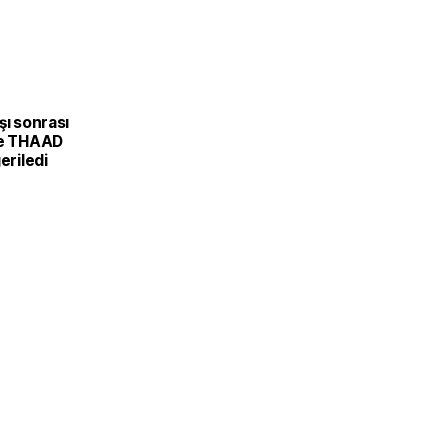
şı sonrası
ve THAAD
eriledi