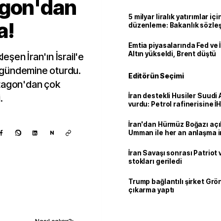
agon'dan
5 milyar liralık yatırımlar içi
a!
düzenleme: Bakanlık sözle
imzalayabilecek
Emtia piyasalarında Fed ve İ
Altın yükseldi, Brent düştü
şen İran'ın İsrail'e
ın gündemine oturdu.
Editörün Seçimi
entagon'dan çok
İran destekli Husiler Suudi 
.
vurdu: Petrol rafinerisine İHA
İran'dan Hürmüz Boğazı açı
Umman ile her an anlaşma i
N
İran Savaşı sonrası Patriot
stokları geriledi
Trump bağlantılı şirket Grö
çıkarma yaptı
Kaynak ekle