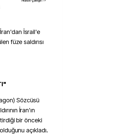
Nasıl çalışır?
›
k
len füze saldırısı
TI"
tagon) Sözcüsü
ırının İran’ın
irdiği bir önceki
 olduğunu açıkladı.