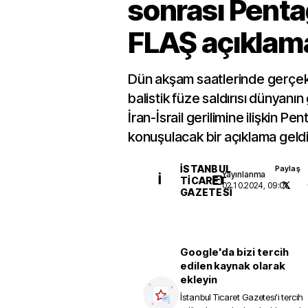
sonrası Pent
FLAŞ açıklam
Dün akşam saatlerinde gerçekle
balistik füze saldırısı dünyan
İran-İsrail gerilimine ilişkin P
konuşulacak bir açıklama geldi
İSTANBUL
Paylaş
Yayınlanma
İ
TICARET
02.10.2024, 09:01
GAZETESI
Google'da bizi tercih
edilen kaynak olarak
ekleyin
İstanbul Ticaret Gazetesi
'i tercih