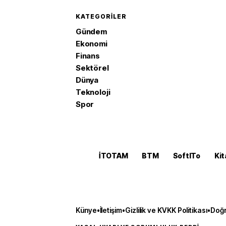
KATEGORILER
Gündem
Ekonomi
Finans
Sektörel
Dünya
Teknoloji
Spor
İTOTAM
BTM
SoftITo
Kit
Künye
•
İletişim
•
Gizlilik ve KVKK Politikası
•
Doğr