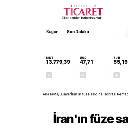
Ekonomiden haberiniz var!
Bugün
Son Dakika
Finans
EKST
SON DAKİKA
Öğrenci affı ve ek sınav hakkı 
BIST
USD
EUR
13.779,39
47,71
55,19
-0,14%
+0,18%
-19,42
0,09
Anasayfa
/
Dünya
/
İran'ın füze saldırısı sonrası Pen
İran'ın füze sa