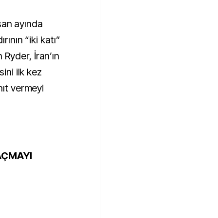
nisan ayında
rının “iki katı”
Ryder, İran’ın
ini ilk kez
nıt vermeyi
AÇMAYI