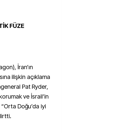
TİK FÜZE
gon), İran’ın
ısına ilişkin açıklama
general Pat Ryder,
korumak ve İsrail’in
 “Orta Doğu’da iyi
rtti.