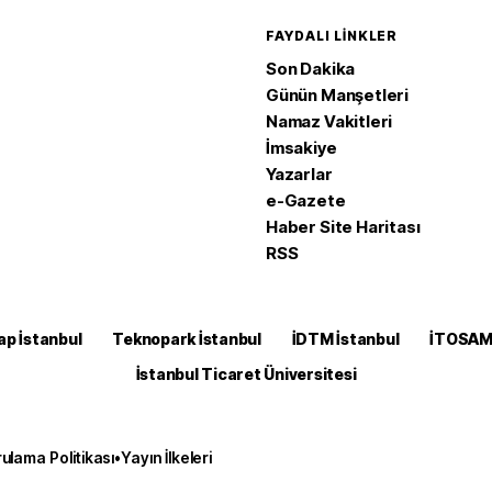
FAYDALI LINKLER
Son Dakika
Günün Manşetleri
Namaz Vakitleri
İmsakiye
Yazarlar
e-Gazete
Haber Site Haritası
RSS
ap İstanbul
Teknopark İstanbul
İDTM İstanbul
İTOSA
İstanbul Ticaret Üniversitesi
ulama Politikası
•
Yayın İlkeleri