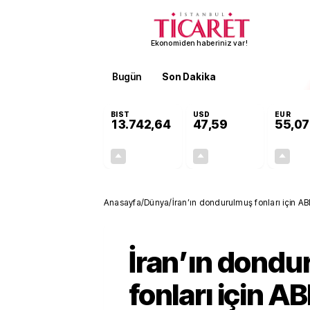
Ekonomiden haberiniz var!
Bugün
Son Dakika
Finans
EKST
BIST
USD
EUR
13.742,64
47,59
55,07
+0,29%
+0,06%
39,50
0,03
Anasayfa
/
Dünya
/
İran’ın dondurulmuş fonları için AB
İran’ın dond
fonları için A