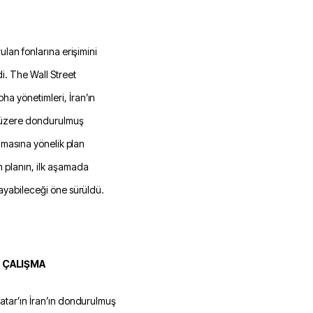
i. The Wall Street
a yönetimleri, İran’ın
k üzere dondurulmuş
ılmasına yönelik plan
n planın, ilk aşamada
sayabileceği öne sürüldü.
N ÇALIŞMA
Katar’ın İran’ın dondurulmuş