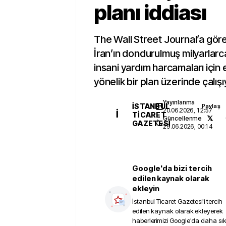
planı iddiası
The Wall Street Journal’a göre
İran’ın dondurulmuş milyarlarc
insani yardım harcamaları için
yönelik bir plan üzerinde çalışı
Yayınlanma
İSTANBUL
Paylaş
20.06.2026, 12:57
İ
TICARET
Güncellenme
GAZETESI
29.06.2026, 00:14
Google'da bizi tercih
edilen kaynak olarak
ekleyin
İstanbul Ticaret Gazetesi
'i tercih
edilen kaynak olarak ekleyerek
haberlerimizi Google'da daha sı