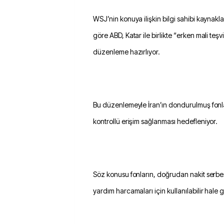
WSJ’nin konuya ilişkin bilgi sahibi kaynak
göre ABD, Katar ile birlikte “erken mali teşvi
düzenleme hazırlıyor.
Bu düzenlemeyle İran’ın dondurulmuş fonlar
kontrollü erişim sağlanması hedefleniyor.
Söz konusu fonların, doğrudan nakit serbes
yardım harcamaları için kullanılabilir hale g