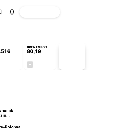
ÜYE
CANLI BORSA
Girişi
BRENTSPOT
.516
80,19
PİYASA
VERİLERİ
+0,20%
+1,62%
+0,00
1,28
onomik
izin
lendirdik
iye-Polonya