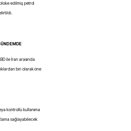
bloke edilmiş petrol
irtildi.
 GÜNDEMDE
ABD ile İran arasında
ıklardan biri olarak öne
eya kontrollü kullanıma
tlama sağlayabilecek