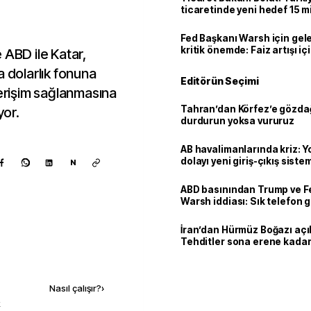
ticaretinde yeni hedef 15 mi
Fed Başkanı Warsh için gel
kritik önemde: Faiz artışı içi
 ABD ile Katar,
var
a dolarlık fonuna
Editörün Seçimi
 erişim sağlanmasına
Tahran’dan Körfez’e gözdağ
yor.
durdurun yoksa vururuz
AB havalimanlarında kriz: 
dolayı yeni giriş-çıkış sist
N
çıkarılıyor
ABD basınından Trump ve F
Warsh iddiası: Sık telefon 
dikkat çekiyor
İran’dan Hürmüz Boğazı açı
Tehditler sona erene kadar
kalacak
Kaynak ekle
Nasıl çalışır?
›
k