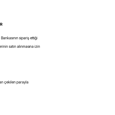
İR
ankasının sipariş ettiği
rinin satın alınmasına izin
dan çekilen parayla