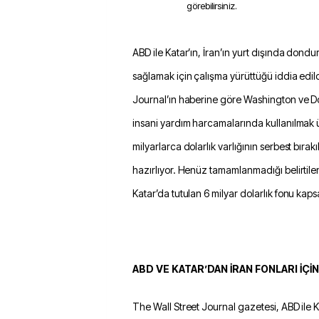
görebilirsiniz.
ABD ile Katar’ın, İran’ın yurt dışında dondurulan fonlarına erişimini
sağlamak için çalışma yürüttüğü iddia edild
Journal’ın haberine göre Washington ve Doh
insani yardım harcamalarında kullanılma
milyarlarca dolarlık varlığının serbest bırak
hazırlıyor. Henüz tamamlanmadığı belirtile
Katar’da tutulan 6 milyar dolarlık fonu kap
ABD VE KATAR’DAN İRAN FONLARI İÇİ
The Wall Street Journal gazetesi, ABD ile 