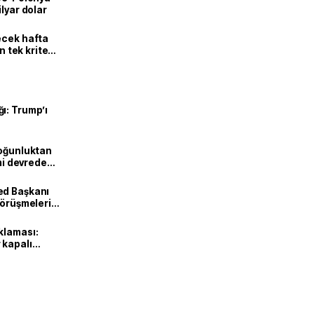
lyar dolar
ecek hafta
n tek kriter
ı: Trump’ı
Yoğunluktan
emi devreden
ed Başkanı
görüşmeleri
klaması:
 kapalı