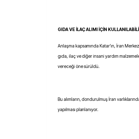
GIDA VE İLAÇ ALIMI İÇİN KULLANILABİL
Anlaşma kapsamında Katar’ın, İran Merkez B
gıda, ilaç ve diğer insani yardım malzemele
vereceği öne sürüldü.
Bu alımların, dondurulmuş İran varlıkların
yapılması planlanıyor.