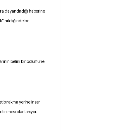
lara dayandırdığı haberine
k” niteliğinde bir
ının belirli bir bölümüne
t bırakma yerine insani
etirilmesi planlanıyor.