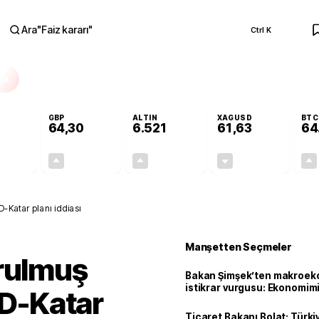
Ara
"
Faiz kararı
"
Ctrl K
RA
GBP
ALTIN
XAGUSD
BTC
64,30
6.521
61,63
64
+0,10%
+0,32%
+0,38%
-0,66%
0,06
0,21
24,44
-0,41
D-Katar planı iddiası
Manşetten Seçmeler
urulmuş
Bakan Şimşek’ten makroek
istikrar vurgusu: Ekonomim
BD-Katar
dayanıklılığını daha da güç
Ticaret Bakanı Bolat: Türk