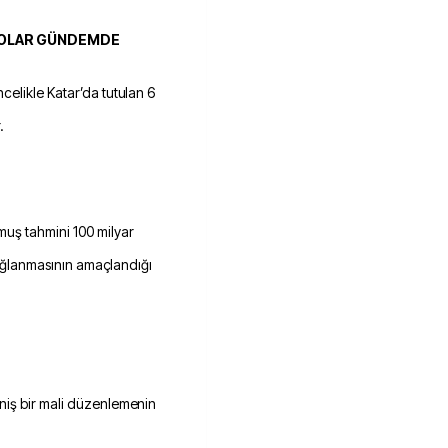
 DOLAR GÜNDEMDE
celikle Katar’da tutulan 6
.
uş tahmini 100 milyar
 sağlanmasının amaçlandığı
niş bir mali düzenlemenin