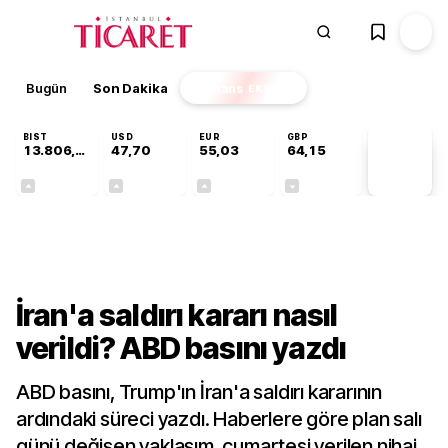
Bugün
Son Dakika
Finans
EKSTRA
BIST
USD
EUR
GBP
13.806,12
47,70
55,03
64,15
PİYASA
VERİLERİ
+0,05%
+0,17%
+0,03%
-0,03%
Dünya
İran'a saldırı kararı nasıl
verildi? ABD basını yazdı
ABD basını, Trump'ın İran'a saldırı kararının
ardındaki süreci yazdı. Haberlere göre plan salı
günü değişen yaklaşım, cumartesi verilen nihai