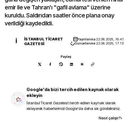
emir ile ve Tahran'ı "gafil avlama" üzerine
kuruldu. Saldırıdan saatler önce plana onay
verildiği kaydedildi.
İSTANBUL TICARET
Yayınlanma
22.06.2025, 16:41
İ
GAZETESI
Güncellenme
22.06.2025, 17:13
Paylaş
N
Google'da bizi tercih edilen kaynak olarak
ekleyin
İstanbul Ticaret Gazetesi
'i tercih edilen kaynak olarak
ekleyerek haberlerimizi Google'da daha sık görebilirsiniz.
Kaynak ekle
Nasıl çalışır?
›