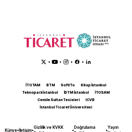
•
•
•
•
İTOTAM
BTM
SoftITo
Kitap İstanbul
Teknopark İstanbul
İDTM İstanbul
İTOSAM
Cemile Sultan Tesisleri
ICVB
İstanbul Ticaret Üniversitesi
Gizlilik ve KVKK
Doğrulama
Yayın
Künye
•
İletişim
•
•
•