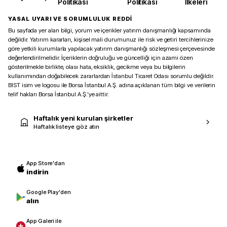
Politikası
Politikası
İlkeleri
YASAL UYARI VE SORUMLULUK REDDİ
Bu sayfada yer alan bilgi, yorum ve içerikler yatırım danışmanlığı kapsamında
değildir. Yatırım kararları, kişisel mali durumunuz ile risk ve getiri tercihlerinize
göre yetkili kurumlarla yapılacak yatırım danışmanlığı sözleşmesi çerçevesinde
değerlendirilmelidir. İçeriklerin doğruluğu ve güncelliği için azami özen
gösterilmekle birlikte, olası hata, eksiklik, gecikme veya bu bilgilerin
kullanımından doğabilecek zararlardan İstanbul Ticaret Odası sorumlu değildir.
BIST isim ve logosu ile Borsa İstanbul A.Ş. adına açıklanan tüm bilgi ve verilerin
telif hakları Borsa İstanbul A.Ş.’ye aittir.
Haftalık yeni kurulan şirketler
Haftalık listeye göz atın
App Store'dan
indirin
Google Play'den
alın
App Galeri ile