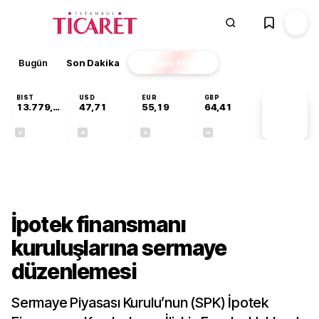
Bugün
Son Dakika
Finans
EKSTRA
BIST
USD
EUR
GBP
13.779,39
47,71
55,19
64,41
PİYASA
VERİLERİ
-0,14%
+0,18%
+0,32%
+0,38%
Sektörel
İpotek finansmanı
kuruluşlarına sermaye
düzenlemesi
Sermaye Piyasası Kurulu’nun (SPK) İpotek