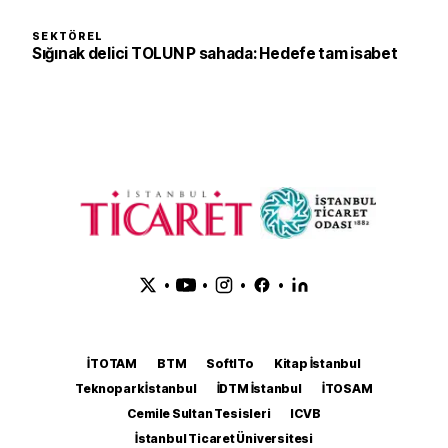
SEKTÖREL
Sığınak delici TOLUN P sahada: Hedefe tam isabet
•
•
•
•
İTOTAM
BTM
SoftITo
Kitap İstanbul
Teknopark İstanbul
İDTM İstanbul
İTOSAM
Cemile Sultan Tesisleri
ICVB
İstanbul Ticaret Üniversitesi