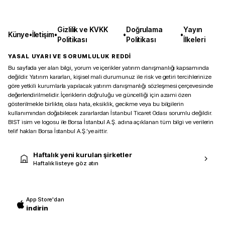
Gizlilik ve KVKK
Doğrulama
Yayın
Künye
•
İletişim
•
•
•
Politikası
Politikası
İlkeleri
YASAL UYARI VE SORUMLULUK REDDİ
Bu sayfada yer alan bilgi, yorum ve içerikler yatırım danışmanlığı kapsamında
değildir. Yatırım kararları, kişisel mali durumunuz ile risk ve getiri tercihlerinize
göre yetkili kurumlarla yapılacak yatırım danışmanlığı sözleşmesi çerçevesinde
değerlendirilmelidir. İçeriklerin doğruluğu ve güncelliği için azami özen
gösterilmekle birlikte, olası hata, eksiklik, gecikme veya bu bilgilerin
kullanımından doğabilecek zararlardan İstanbul Ticaret Odası sorumlu değildir.
BIST isim ve logosu ile Borsa İstanbul A.Ş. adına açıklanan tüm bilgi ve verilerin
telif hakları Borsa İstanbul A.Ş.’ye aittir.
Haftalık yeni kurulan şirketler
Haftalık listeye göz atın
App Store'dan
indirin