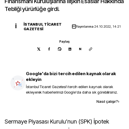
Finansmanı Kuruluşlarına İlişkin Esaslar Hakkında
Tebliği yürürlüğe girdi.
İSTANBUL TICARET
İ
Yayınlanma
24.10.2022, 14:21
GAZETESI
Paylaş
N
Google'da bizi tercih edilen kaynak olarak
ekleyin
İstanbul Ticaret Gazetesi
'i tercih edilen kaynak olarak
ekleyerek haberlerimizi Google'da daha sık görebilirsiniz.
Kaynak ekle
Nasıl çalışır?
›
Sermaye Piyasası Kurulu’nun (SPK) İpotek