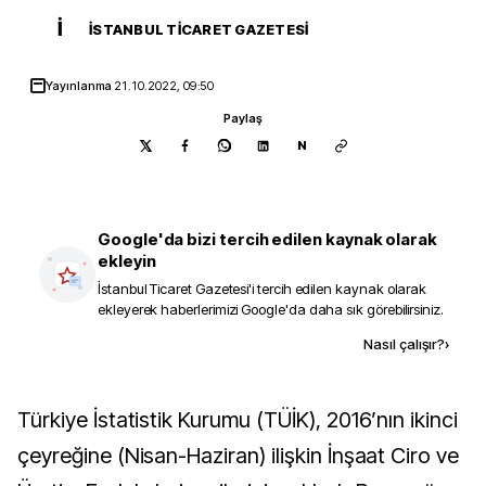
İ
İSTANBUL TICARET GAZETESI
Yayınlanma
21.10.2022, 09:50
Paylaş
N
Google'da bizi tercih edilen kaynak olarak
ekleyin
İstanbul Ticaret Gazetesi
'i tercih edilen kaynak olarak
ekleyerek haberlerimizi Google'da daha sık görebilirsiniz.
Kaynak ekle
Nasıl çalışır?
›
Türkiye İstatistik Kurumu (TÜİK), 2016’nın ikinci
çeyreğine (Nisan-Haziran) ilişkin İnşaat Ciro ve