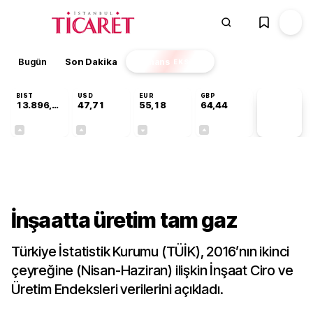
Bugün
Son Dakika
Finans
EKSTRA
BIST
USD
EUR
GBP
13.896,36
47,71
55,18
64,44
PİYASA
VERİLERİ
+0,85%
+0,01%
-0,01%
+0,04%
Sektörel
İnşaatta üretim tam gaz
Türkiye İstatistik Kurumu (TÜİK), 2016’nın ikinci
çeyreğine (Nisan-Haziran) ilişkin İnşaat Ciro ve
Üretim Endeksleri verilerini açıkladı.