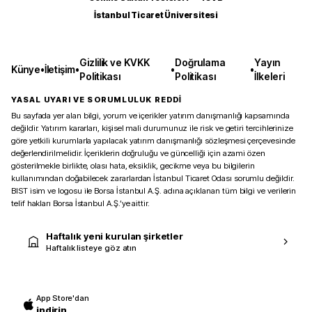
İstanbul Ticaret Üniversitesi
Gizlilik ve KVKK
Doğrulama
Yayın
Künye
•
İletişim
•
•
•
Politikası
Politikası
İlkeleri
YASAL UYARI VE SORUMLULUK REDDİ
Bu sayfada yer alan bilgi, yorum ve içerikler yatırım danışmanlığı kapsamında
değildir. Yatırım kararları, kişisel mali durumunuz ile risk ve getiri tercihlerinize
göre yetkili kurumlarla yapılacak yatırım danışmanlığı sözleşmesi çerçevesinde
değerlendirilmelidir. İçeriklerin doğruluğu ve güncelliği için azami özen
gösterilmekle birlikte, olası hata, eksiklik, gecikme veya bu bilgilerin
kullanımından doğabilecek zararlardan İstanbul Ticaret Odası sorumlu değildir.
BIST isim ve logosu ile Borsa İstanbul A.Ş. adına açıklanan tüm bilgi ve verilerin
telif hakları Borsa İstanbul A.Ş.’ye aittir.
Haftalık yeni kurulan şirketler
Haftalık listeye göz atın
App Store'dan
indirin