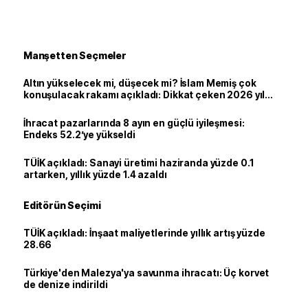
Manşetten Seçmeler
Altın yükselecek mi, düşecek mi? İslam Memiş çok
konuşulacak rakamı açıkladı: Dikkat çeken 2026 yıl
sonu tahmini
İhracat pazarlarında 8 ayın en güçlü iyileşmesi:
Endeks 52.2’ye yükseldi
TÜİK açıkladı: Sanayi üretimi haziranda yüzde 0.1
artarken, yıllık yüzde 1.4 azaldı
Editörün Seçimi
TÜİK açıkladı: İnşaat maliyetlerinde yıllık artış yüzde
28.66
Türkiye'den Malezya'ya savunma ihracatı: Üç korvet
de denize indirildi