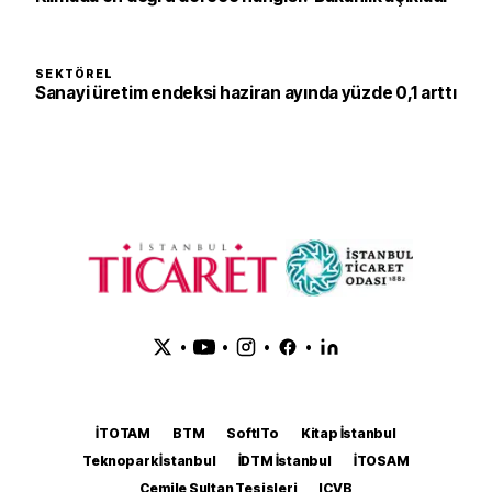
SEKTÖREL
Sanayi üretim endeksi haziran ayında yüzde 0,1 arttı
•
•
•
•
İTOTAM
BTM
SoftITo
Kitap İstanbul
Teknopark İstanbul
İDTM İstanbul
İTOSAM
Cemile Sultan Tesisleri
ICVB